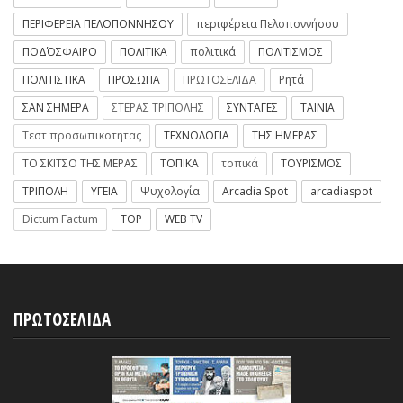
ΠΕΡΙΦΕΡΕΙΑ ΠΕΛΟΠΟΝΝΗΣΟΥ
περιφέρεια Πελοποννήσου
ΠΟΔΌΣΦΑΙΡΟ
ΠΟΛΙΤΙΚΑ
πολιτικά
ΠΟΛΙΤΙΣΜΟΣ
ΠΟΛΙΤΙΣΤΙΚΑ
ΠΡΟΣΩΠΑ
ΠΡΩΤΟΣΕΛΙΔΑ
Ρητά
ΣΑΝ ΣΗΜΕΡΑ
ΣΤΕΡΑΣ ΤΡΙΠΟΛΗΣ
ΣΥΝΤΑΓΕΣ
ΤΑΙΝΙΑ
Τεστ προσωπικοτητας
ΤΕΧΝΟΛΟΓΙΑ
ΤΗΣ ΗΜΕΡΑΣ
ΤΟ ΣΚΙΤΣΟ ΤΗΣ ΜΕΡΑΣ
ΤΟΠΙΚΑ
τοπικά
ΤΟΥΡΙΣΜΟΣ
ΤΡΙΠΟΛΗ
ΥΓΕΙΑ
Ψυχολογία
Arcadia Spot
arcadiaspot
Dictum Factum
TOP
WEB TV
ΠΡΩΤΟΣΕΛΙΔΑ