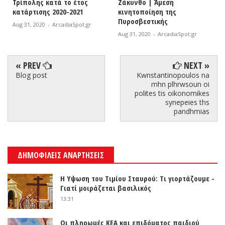
Τρίπολης κατά το έτος
Ζάκυνθο | Άμεση
κατάρτισης 2020-2021
κινητοποίηση της
Πυροσβεστικής
Aug 31, 2020
-
ArcadiaSpot.gr
Aug 31, 2020
-
ArcadiaSpot.gr
« PREV
NEXT »
Blog post
Kwnstantinopoulos na
mhn plhrwsoun oi
polites tis oikonomikes
synepeies ths
pandhmias
ΔΗΜΟΦΙΛΕΙΣ ΑΝΑΡΤΗΣΕΙΣ
Η Υψωση του Τιμίου Σταυρού: Τι γιορτάζουμε -
Γιατί μοιράζεται βασιλικός
13:31
Οι πληρωμές ΚΕΑ και επιδόματος παιδιού