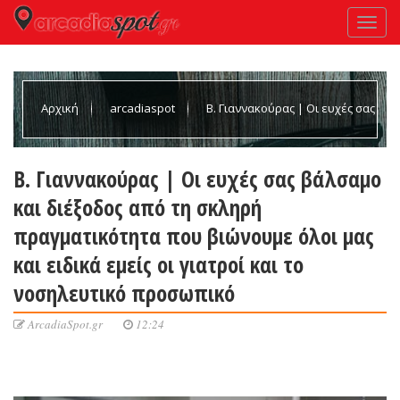
Αρχική
arcadiaspot
Β. Γιαννακούρας | Οι ευχές σας
βάλσαμο και διέξοδος από τη σκληρή πραγματικότητα που
Β. Γιαννακούρας | Οι ευχές σας βάλσαμο
και διέξοδος από τη σκληρή
βιώνουμε όλοι μας και ειδικά εμείς οι γιατροί και το
πραγματικότητα που βιώνουμε όλοι μας
και ειδικά εμείς οι γιατροί και το
νοσηλευτικό προσωπικό
νοσηλευτικό προσωπικό
ArcadiaSpot.gr
12:24