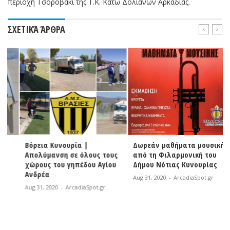
περιοχή Τσοροβάκι της Τ.Κ. Κάτω Δολιανών Αρκαδίας.
ΣΧΕΤΙΚΆ ΆΡΘΡΑ
Βόρεια Κυνουρία |
Δωρεάν μαθήματα μουσικής
Απολύμανση σε όλους τους
από τη Φιλαρμονική του
χώρους του γηπέδου Αγίου
Δήμου Νότιας Κυνουρίας
Ανδρέα
Aug 31, 2020
-
ArcadiaSpot.gr
Aug 31, 2020
-
ArcadiaSpot.gr