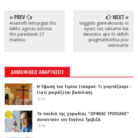
« PREV
NEXT »
Anastolh leitoyrgias ths
Vaggelis giannakouras oi
laikhs agoras astrous
eyxes sas valsamo kai
thn paraskeuh 27
diexodos apo th sklhrh
martiou
pragmatikothta pou
viwnoume
ΔΗΜΟΦΙΛΕΙΣ ΑΝΑΡΤΗΣΕΙΣ
Η Υψωση του Τιμίου Σταυρού: Τι γιορτάζουμε -
Γιατί μοιράζεται βασιλικός
13:31
Τα παιδιά της χορωδίας ''ΟΡΦΕΑΣ ΤΡΙΠΟΛΗΣ''
συναντούν τον Ευγένιο Τριβιζά
13:19