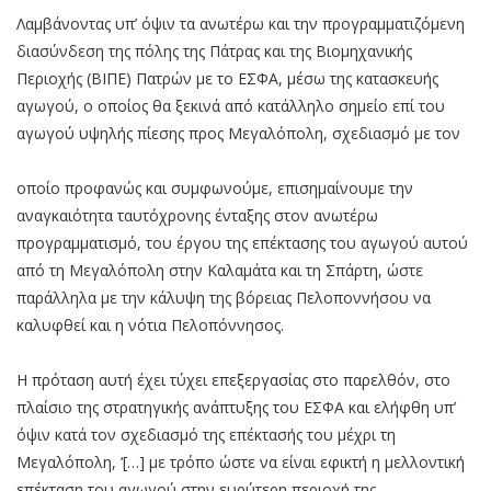
Λαμβάνοντας υπ’ όψιν τα ανωτέρω και την προγραμματιζόμενη
διασύνδεση της πόλης της Πάτρας και της Βιομηχανικής
Περιοχής (ΒΙΠΕ) Πατρών με το ΕΣΦΑ, μέσω της κατασκευής
αγωγού, o οποίος θα ξεκινά από κατάλληλο σημείο επί του
αγωγού υψηλής πίεσης προς Μεγαλόπολη, σχεδιασμό με τον
οποίο προφανώς και συμφωνούμε, επισημαίνουμε την
αναγκαιότητα ταυτόχρονης ένταξης στον ανωτέρω
προγραμματισμό, του έργου της επέκτασης του αγωγού αυτού
από τη Μεγαλόπολη στην Καλαμάτα και τη Σπάρτη, ώστε
παράλληλα με την κάλυψη της βόρειας Πελοποννήσου να
καλυφθεί και η νότια Πελοπόννησος.
Η πρόταση αυτή έχει τύχει επεξεργασίας στο παρελθόν, στο
πλαίσιο της στρατηγικής ανάπτυξης του ΕΣΦΑ και ελήφθη υπ’
όψιν κατά τον σχεδιασμό της επέκτασής του μέχρι τη
Μεγαλόπολη, ‘[…] με τρόπο ώστε να είναι εφικτή η μελλοντική
επέκταση του αγωγού στην ευρύτερη περιοχή της