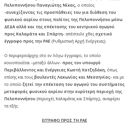
Πελοποννήσου Παναγιώτης Νίκας,
ο οποίος
-συνεχίζοντας τις προσπάθειες του για διάθεση του
φυσικού αερίου στους πολίτες της Πελοποννήσου μέσω
ΔΕΔΑ αλλά και της επέκτασης του κεντρικού αγωγού
προς Καλαμάτα και Σπάρτη-
απέστειλε χθες
σχετικό
έγγραφο προς την ΡΑΕ
(Ρυθμιστική Αρχή Ενέργειας).
Ο περιφερειάρχης στο εν λόγω έγγραφο, το οποίο
κοινοποιείται –μεταξύ άλλων-
προς τον υπουργό
Περιβάλλοντος και Ενέργειας Κωστή Χατζηδάκη
, όπως
επίσης και τους
βουλευτές Λακωνίας και Μεσσηνίας-
και με
το οποίο
ζητεί την επέκταση του αγωγού του συστήματος
μεταφοράς φυσικού αερίου στην ευρύτερη περιοχή της
Πελοποννήσου
(περιοχές Καλαμάτας και Σπάρτης), αναφέρει
τα εξής:
ΕΓΓΡΑΦΟ ΠΡΟΣ ΤΗ ΡΑΕ