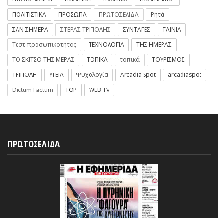
ΠΟΛΙΤΙΣΤΙΚΑ
ΠΡΟΣΩΠΑ
ΠΡΩΤΟΣΕΛΙΔΑ
Ρητά
ΣΑΝ ΣΗΜΕΡΑ
ΣΤΕΡΑΣ ΤΡΙΠΟΛΗΣ
ΣΥΝΤΑΓΕΣ
ΤΑΙΝΙΑ
Τεστ προσωπικοτητας
ΤΕΧΝΟΛΟΓΙΑ
ΤΗΣ ΗΜΕΡΑΣ
ΤΟ ΣΚΙΤΣΟ ΤΗΣ ΜΕΡΑΣ
ΤΟΠΙΚΑ
τοπικά
ΤΟΥΡΙΣΜΟΣ
ΤΡΙΠΟΛΗ
ΥΓΕΙΑ
Ψυχολογία
Arcadia Spot
arcadiaspot
Dictum Factum
TOP
WEB TV
ΠΡΩΤΟΣΕΛΙΔΑ