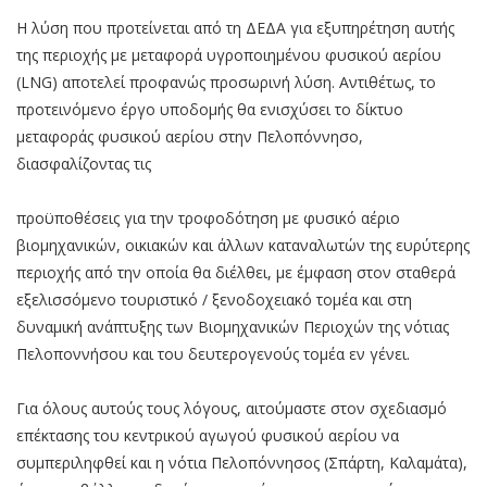
Η λύση που προτείνεται από τη ΔΕΔΑ για εξυπηρέτηση αυτής
της περιοχής με μεταφορά υγροποιημένου φυσικού αερίου
(LNG) αποτελεί προφανώς προσωρινή λύση. Αντιθέτως, το
προτεινόμενο έργο υποδομής θα ενισχύσει το δίκτυο
μεταφοράς φυσικού αερίου στην Πελοπόννησο,
διασφαλίζοντας τις
προϋποθέσεις για την τροφοδότηση με φυσικό αέριο
βιομηχανικών, οικιακών και άλλων καταναλωτών της ευρύτερης
περιοχής από την οποία θα διέλθει, με έμφαση στον σταθερά
εξελισσόμενο τουριστικό / ξενοδοχειακό τομέα και στη
δυναμική ανάπτυξης των Βιομηχανικών Περιοχών της νότιας
Πελοποννήσου και του δευτερογενούς τομέα εν γένει.
Για όλους αυτούς τους λόγους, αιτούμαστε στον σχεδιασμό
επέκτασης του κεντρικού αγωγού φυσικού αερίου να
συμπεριληφθεί και η νότια Πελοπόννησος (Σπάρτη, Καλαμάτα),