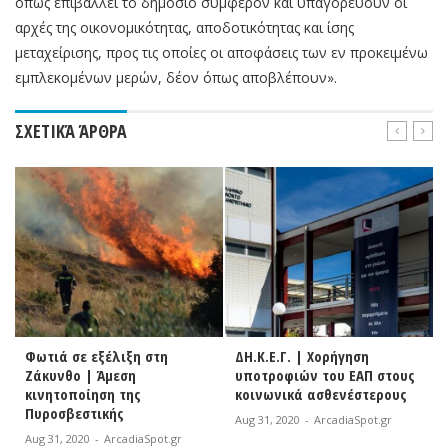
όπως επιβάλλει το δημόσιο συμφέρον και υπαγορεύουν οι
αρχές της οικονομικότητας, αποδοτικότητας και ίσης
μεταχείρισης, προς τις οποίες οι αποφάσεις των εν προκειμένω
εμπλεκομένων μερών, δέον όπως αποβλέπουν».
ΣΧΕΤΙΚΆ ΆΡΘΡΑ
Φωτιά σε εξέλιξη στη
ΔΗ.Κ.Ε.Γ. | Χορήγηση
Ζάκυνθο | Άμεση
υποτροφιών του ΕΑΠ στους
κινητοποίηση της
κοινωνικά ασθενέστερους
Πυροσβεστικής
Aug 31, 2020
-
ArcadiaSpot.gr
Aug 31, 2020
-
ArcadiaSpot.gr