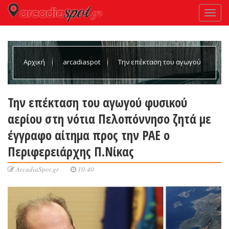
Αρχική
arcadiaspot
Την επέκταση του αγωγού
φυσικού αερίου στη νότια Πελοπόννησο ζητά με έγγραφο
Την επέκταση του αγωγού φυσικού
αερίου στη νότια Πελοπόννησο ζητά με
αίτημα προς την ΡΑΕ ο Περιφερειάρχης Π.Νίκας
έγγραφο αίτημα προς την ΡΑΕ ο
Περιφερειάρχης Π.Νίκας
ArcadiaSpot.gr
10:40