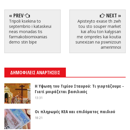
« PREV
NEXT »
Tripoli ksekina to
Apisteyto exase th zwh
septembrio i kataskeui
tou sto souper market
neas monadas tis
kai afou ton kalypsan
farmakobiomixanias
me ompreles kai koutia
demo stin bipe
sunexizan na pswnizoun
amerimnoi
ΔΗΜΟΦΙΛΕΙΣ ΑΝΑΡΤΗΣΕΙΣ
Η Υψωση του Τιμίου Σταυρού: Τι γιορτάζουμε -
Γιατί μοιράζεται βασιλικός
13:31
Οι πληρωμές ΚΕΑ και επιδόματος παιδιού
18:21