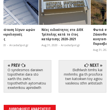
ν
Νέες ειδικότητες στο ΔΙΕΚ
Φωτιά σε εξέλιξη στη
Τρίπολης κατά το έτος
Ζάκυνθο | Άμεση
κατάρτισης 2020-2021
κινητοποίηση της
Πυροσβεστικής
Aug 31, 2020
-
ArcadiaSpot.gr
Aug 31, 2020
-
ArcadiaSpot.gr
« PREV
NEXT »
O syndesmos daraiwn
Ekdhlwsh timhs kai
topothetei dara sto
mnhmhs gia th prosfora
xarth ths zwhs
twn katoikwn toy agiou
topothethsh aytomatou
vasileiou sthn antistash
exwterikou apinidwth
ΔΗΜΟΦΙΛΕΙΣ ΑΝΑΡΤΗΣΕΙΣ