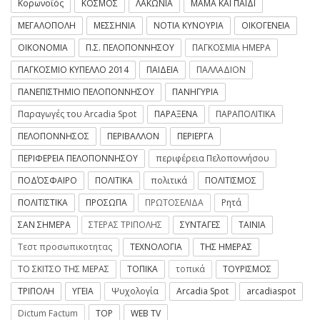
Κορωνοϊός
ΚΟΣΜΟΣ
ΛΑΚΩΝΙΑ
ΜΑΜΑ ΚΑΙ ΠΑΙΔΙ
ΜΕΓΑΛΟΠΟΛΗ
ΜΕΣΣΗΝΙΑ
ΝΟΤΙΑ ΚΥΝΟΥΡΙΑ
ΟΙΚΟΓΕΝΕΙΑ
ΟΙΚΟΝΟΜΙΑ
Π.Σ. ΠΕΛΟΠΟΝΝΗΣΟΥ
ΠΑΓΚΟΣΜΙΑ ΗΜΕΡΑ
ΠΑΓΚΟΣΜΙΟ ΚΥΠΕΛΛΟ 2014
ΠΑΙΔΕΙΑ
ΠΑΛΛΑΔΙΟΝ
ΠΑΝΕΠΙΣΤΗΜΙΟ ΠΕΛΟΠΟΝΝΗΣΟΥ
ΠΑΝΗΓΥΡΙΑ
Παραγωγές του Arcadia Spot
ΠΑΡΑΞΕΝΑ
ΠΑΡΑΠΟΛΙΤΙΚΑ
ΠΕΛΟΠΟΝΝΗΣΟΣ
ΠΕΡΙΒΑΛΛΟΝ
ΠΕΡΙΕΡΓΑ
ΠΕΡΙΦΕΡΕΙΑ ΠΕΛΟΠΟΝΝΗΣΟΥ
περιφέρεια Πελοποννήσου
ΠΟΔΌΣΦΑΙΡΟ
ΠΟΛΙΤΙΚΑ
πολιτικά
ΠΟΛΙΤΙΣΜΟΣ
ΠΟΛΙΤΙΣΤΙΚΑ
ΠΡΟΣΩΠΑ
ΠΡΩΤΟΣΕΛΙΔΑ
Ρητά
ΣΑΝ ΣΗΜΕΡΑ
ΣΤΕΡΑΣ ΤΡΙΠΟΛΗΣ
ΣΥΝΤΑΓΕΣ
ΤΑΙΝΙΑ
Τεστ προσωπικοτητας
ΤΕΧΝΟΛΟΓΙΑ
ΤΗΣ ΗΜΕΡΑΣ
ΤΟ ΣΚΙΤΣΟ ΤΗΣ ΜΕΡΑΣ
ΤΟΠΙΚΑ
τοπικά
ΤΟΥΡΙΣΜΟΣ
ΤΡΙΠΟΛΗ
ΥΓΕΙΑ
Ψυχολογία
Arcadia Spot
arcadiaspot
Dictum Factum
TOP
WEB TV