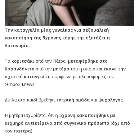
Την καταγγελία μίας γυναίκας για σεξουαλική
κακοποίηση της 5χρονης κόρης της εξετάζει η
Αστυνομία.
Το
κοριτσάκι
από την Πάτρα,
μεταφέρθηκε στο
Καρανδάνειο
από την
μητέρα
του η οποία και
έκανε την
σχετική καταγγελία
, σύμφωνα με πληροφορίες του
tempo24.news
Δίπλα στο παιδί βρέθηκε
ιατρική ομάδα
και
ψυχολόγος
.
Η μητέρα ισχυρίζεται ότι
η 5χρονη κακοποιήθηκε με
αιχμηρό αντικείμενο από συγγενικό πρόσωπο (όχι από
τον πατέρα)