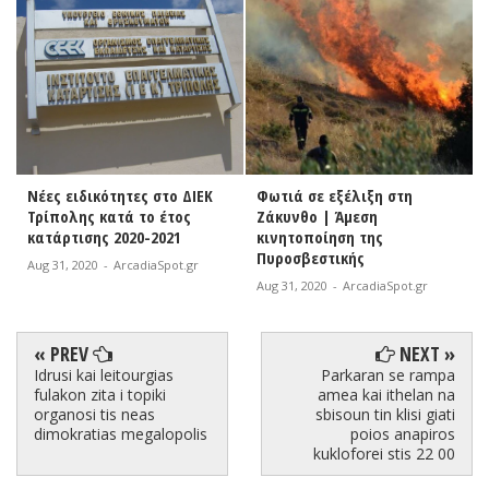
Νέες ειδικότητες στο ΔΙΕΚ
Φωτιά σε εξέλιξη στη
Τρίπολης κατά το έτος
Ζάκυνθο | Άμεση
κατάρτισης 2020-2021
κινητοποίηση της
Πυροσβεστικής
Aug 31, 2020
-
ArcadiaSpot.gr
Aug 31, 2020
-
ArcadiaSpot.gr
« PREV
NEXT »
Idrusi kai leitourgias
Parkaran se rampa
fulakon zita i topiki
amea kai ithelan na
organosi tis neas
sbisoun tin klisi giati
dimokratias megalopolis
poios anapiros
kukloforei stis 22 00