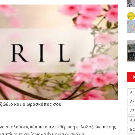
ΑΓ
ΑΡ
 ζώδιο και ο ωροσκόπος σου;
ΑΣ
Αυ
ς να απολαύσεις κάποια απελευθέρωση φιλοδοξιών, πίεσης
ΒΟ
αια επίμονες και ίσως να έχεις μια δυσκολία