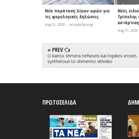
η λίγων ωρών για
Νέες ειδικότητες στο ΔΙΕΚ
Φωτιά σε 
κές δηλώσεις
Τρίπολης κατά το έτος
| Άμεση κ
κατάρτισης 2020-2021
Πυροσβεσ
rcadiaSpot.gr
Aug 31, 2020
-
ArcadiaSpot.gr
Aug 31, 2020
« PREV
O kairos shmera nefwseis kai topikes vroxes
synthetoun to shmerino skhniko
ΠΡΩΤΟΣΕΛΙΔΑ
ΔΗΜ