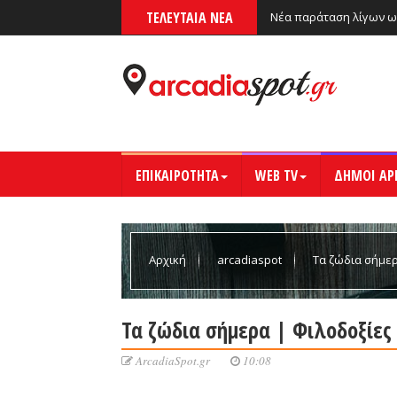
ΤΕΛΕΥΤΑΙΑ ΝΕΑ
Νέα παράταση λίγων ω
ΕΠΙΚΑΙΡΟΤΗΤΑ
WEB TV
ΔΗΜΟΙ ΑΡ
Αρχική
arcadiaspot
Τα ζώδια σήμερ
Τα ζώδια σήμερα | Φιλοδοξίες
ArcadiaSpot.gr
10:08