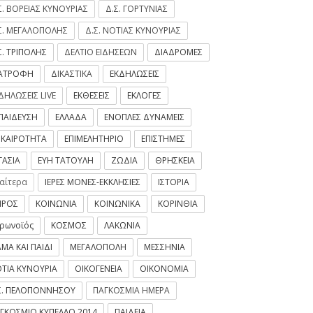
Σ. ΒΟΡΕΙΑΣ ΚΥΝΟΥΡΙΑΣ
Δ.Σ. ΓΟΡΤΥΝΙΑΣ
Σ. ΜΕΓΑΛΟΠΟΛΗΣ
Δ.Σ. ΝΟΤΙΑΣ ΚΥΝΟΥΡΙΑΣ
Σ. ΤΡΙΠΟΛΗΣ
ΔΕΛΤΙΟ ΕΙΔΗΣΕΩΝ
ΔΙΑΔΡΟΜΕΣ
ΙΑΤΡΟΦΗ
ΔΙΚΑΣΤΙΚΑ
ΕΚΔΗΛΩΣΕΙΣ
ΔΗΛΩΣΕΙΣ LIVE
ΕΚΘΕΣΕΙΣ
ΕΚΛΟΓΕΣ
ΠΑΙΔΕΥΣΗ
ΕΛΛΑΔΑ
ΕΝΟΠΛΕΣ ΔΥΝΑΜΕΙΣ
ΙΚΑΙΡΟΤΗΤΑ
ΕΠΙΜΕΛΗΤΗΡΙΟ
ΕΠΙΣΤΗΜΕΣ
ΓΑΣΙΑ
ΕΥΗ ΤΑΤΟΥΛΗ
ΖΩΔΙΑ
ΘΡΗΣΚΕΙΑ
ιαίτερα
ΙΕΡΕΣ ΜΟΝΕΣ-ΕΚΚΛΗΣΙΕΣ
ΙΣΤΟΡΙΑ
ΙΡΟΣ
ΚΟΙΝΩΝΙΑ
ΚΟΙΝΩΝΙΚΑ
ΚΟΡΙΝΘΙΑ
ρωνοϊός
ΚΟΣΜΟΣ
ΛΑΚΩΝΙΑ
ΜΑ ΚΑΙ ΠΑΙΔΙ
ΜΕΓΑΛΟΠΟΛΗ
ΜΕΣΣΗΝΙΑ
ΤΙΑ ΚΥΝΟΥΡΙΑ
ΟΙΚΟΓΕΝΕΙΑ
ΟΙΚΟΝΟΜΙΑ
Σ. ΠΕΛΟΠΟΝΝΗΣΟΥ
ΠΑΓΚΟΣΜΙΑ ΗΜΕΡΑ
ΓΚΟΣΜΙΟ ΚΥΠΕΛΛΟ 2014
ΠΑΙΔΕΙΑ