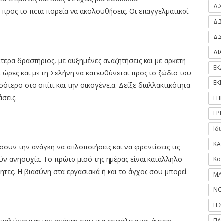
Δ.
προς το ποια πορεία να ακολουθήσεις. Οι επαγγελματικοί
Δ.
Δ.
Δ
ίτερα δραστήριος, με αυξημένες αναζητήσεις και με αρκετή
ΕΚ
ρες και με τη Σελήνη να κατευθύνεται προς το ζώδιο του
ΕΚ
ότερο στο σπίτι και την οικογένεια. Δείξε διαλλακτικότητα
σεις.
ΕΠ
ΕΡ
Ιδ
ΚΑ
σουν την ανάγκη να απλοποιήσεις και να φροντίσεις τις
ύν ανησυχία. Το πρώτο μισό της ημέρας είναι κατάλληλο
Κο
ητες. Η βιασύνη στα εργασιακά ή και το άγχος σου μπορεί
ΜΑ
ΝΟ
Π.
ΠΑ
γαλώνοντας την ανάγκη σου για ασφάλεια και άνεση.