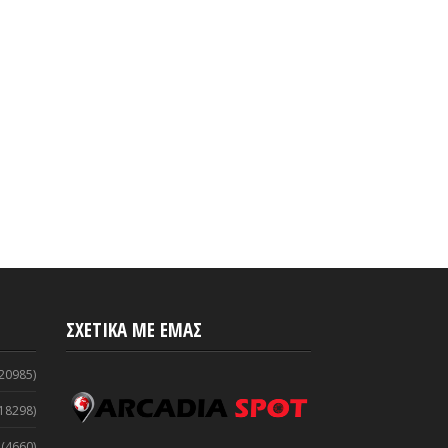
α Κυνουρία | Απολύμανση
Έρχονται 550 προσλήψεις στα
υς τους χώρους του
ΚΤΕΛ
ου Αγίου Ανδρέα
Aug 31, 2020
-
ArcadiaSpot.gr
2020
-
ArcadiaSpot.gr
ΣΧΕΤΙΚΑ ΜΕ ΕΜΑΣ
20985)
18298)
(4660)