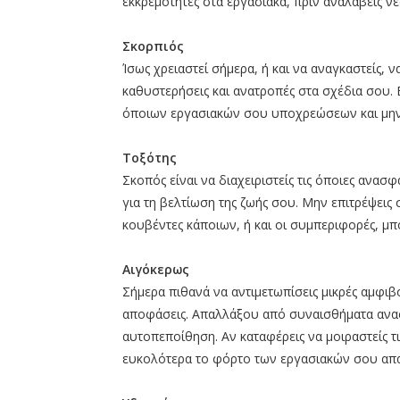
εκκρεμότητες στα εργασιακά, πριν αναλάβεις ν
Σκορπιός
Ίσως χρειαστεί σήμερα, ή και να αναγκαστείς,
καθυστερήσεις και ανατροπές στα σχέδια σου.
όποιων εργασιακών σου υποχρεώσεων και μην 
Τοξότης
Σκοπός είναι να διαχειριστείς τις όποιες ανασ
για τη βελτίωση της ζωής σου. Μην επιτρέψεις 
κουβέντες κάποιων, ή και οι συμπεριφορές, μ
Αιγόκερως
Σήμερα πιθανά να αντιμετωπίσεις μικρές αμφιβο
αποφάσεις. Απαλλάξου από συναισθήματα ανασφ
αυτοπεποίθηση. Αν καταφέρεις να μοιραστείς τ
ευκολότερα το φόρτο των εργασιακών σου απ