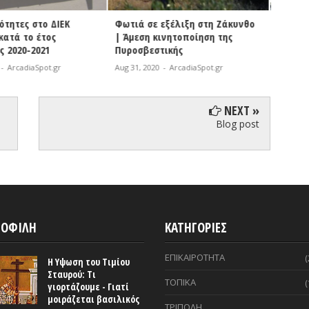
εξέλιξη στη Ζάκυνθο
ΔΗ.Κ.Ε.Γ. | Χορήγηση
Βόρει
ινητοποίηση της
υποτροφιών του ΕΑΠ στους
σε όλο
τικής
κοινωνικά ασθενέστερους
γηπέδ
-
ArcadiaSpot.gr
Aug 31, 2020
-
ArcadiaSpot.gr
Aug 31, 
NEXT »
Blog post
ΟΦΙΛΗ
ΚΑΤΗΓΟΡΙΕΣ
ΕΠΙΚΑΙΡΟΤΗΤΑ
(
Η Υψωση του Τιμίου
Σταυρού: Τι
ΤΟΠΙΚΑ
(
γιορτάζουμε - Γιατί
μοιράζεται βασιλικός
ΤΡΙΠΟΛΗ