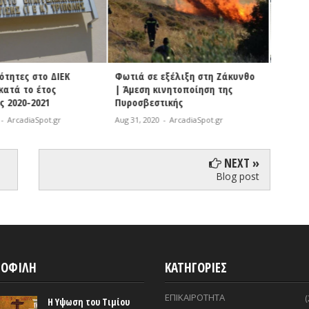
εξέλιξη στη Ζάκυνθο
ΔΗ.Κ.Ε.Γ. | Χορήγηση
Βόρει
ινητοποίηση της
υποτροφιών του ΕΑΠ στους
σε όλο
τικής
κοινωνικά ασθενέστερους
γηπέδ
-
ArcadiaSpot.gr
Aug 31, 2020
-
ArcadiaSpot.gr
Aug 31, 
NEXT »
Blog post
ΟΦΙΛΗ
ΚΑΤΗΓΟΡΙΕΣ
ΕΠΙΚΑΙΡΟΤΗΤΑ
(
Η Υψωση του Τιμίου