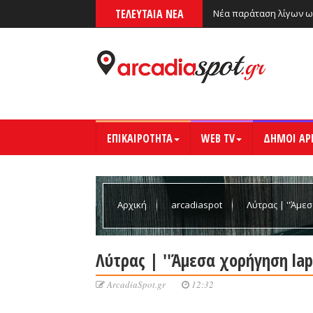
ΤΕΛΕΥΤΑΙΑ ΝΕΑ
Νέα παράταση λίγων ω
ΕΠΙΚΑΙΡΟΤΗΤΑ
WEB TV
ΔΗΜΟΙ ΑΡ
Αρχική
arcadiaspot
Λύτρας | ''Άμε
Λύτρας | ''Άμεσα χορήγηση lap
ArcadiaSpot.gr
12:32