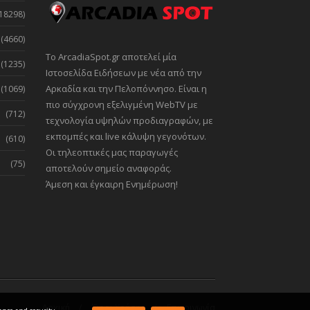
18298)
(4660)
Το ArcadiaSpot.gr αποτελεί μία
(1235)
Ιστοσελίδα Ειδήσεων με νέα από την
Αρκαδία και την Πελοπόννησο. Είναι η
(1069)
πιο σύγχρονη εξελιγμένη WebTV με
(712)
τεχνολογία υψηλών προδιαγραφών, με
εκπομπές και live κάλυψη γεγονότων.
(610)
Οι τηλεοπτικές μας παραγωγές
(75)
αποτελούν σημείο αναφοράς.
Άμεση και έγκαιρη Ενημέρωση!
Αρχική
Όροι Χρήσης
Επικοινωνία