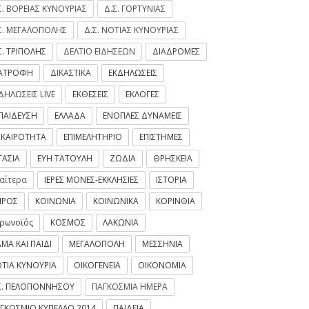
Σ. ΒΟΡΕΙΑΣ ΚΥΝΟΥΡΙΑΣ
Δ.Σ. ΓΟΡΤΥΝΙΑΣ
Σ. ΜΕΓΑΛΟΠΟΛΗΣ
Δ.Σ. ΝΟΤΙΑΣ ΚΥΝΟΥΡΙΑΣ
Σ. ΤΡΙΠΟΛΗΣ
ΔΕΛΤΙΟ ΕΙΔΗΣΕΩΝ
ΔΙΑΔΡΟΜΕΣ
ΙΑΤΡΟΦΗ
ΔΙΚΑΣΤΙΚΑ
ΕΚΔΗΛΩΣΕΙΣ
ΔΗΛΩΣΕΙΣ LIVE
ΕΚΘΕΣΕΙΣ
ΕΚΛΟΓΕΣ
ΠΑΙΔΕΥΣΗ
ΕΛΛΑΔΑ
ΕΝΟΠΛΕΣ ΔΥΝΑΜΕΙΣ
ΙΚΑΙΡΟΤΗΤΑ
ΕΠΙΜΕΛΗΤΗΡΙΟ
ΕΠΙΣΤΗΜΕΣ
ΓΑΣΙΑ
ΕΥΗ ΤΑΤΟΥΛΗ
ΖΩΔΙΑ
ΘΡΗΣΚΕΙΑ
ιαίτερα
ΙΕΡΕΣ ΜΟΝΕΣ-ΕΚΚΛΗΣΙΕΣ
ΙΣΤΟΡΙΑ
ΙΡΟΣ
ΚΟΙΝΩΝΙΑ
ΚΟΙΝΩΝΙΚΑ
ΚΟΡΙΝΘΙΑ
ρωνοϊός
ΚΟΣΜΟΣ
ΛΑΚΩΝΙΑ
ΜΑ ΚΑΙ ΠΑΙΔΙ
ΜΕΓΑΛΟΠΟΛΗ
ΜΕΣΣΗΝΙΑ
ΤΙΑ ΚΥΝΟΥΡΙΑ
ΟΙΚΟΓΕΝΕΙΑ
ΟΙΚΟΝΟΜΙΑ
Σ. ΠΕΛΟΠΟΝΝΗΣΟΥ
ΠΑΓΚΟΣΜΙΑ ΗΜΕΡΑ
ΓΚΟΣΜΙΟ ΚΥΠΕΛΛΟ 2014
ΠΑΙΔΕΙΑ