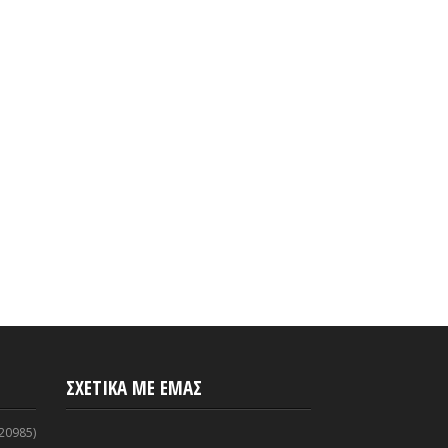
α Κυνουρία | Απολύμανση
Έρχονται 550 προσλήψεις στα
υς τους χώρους του
ΚΤΕΛ
ου Αγίου Ανδρέα
Aug 31, 2020
-
ArcadiaSpot.gr
2020
-
ArcadiaSpot.gr
ΣΧΕΤΙΚΑ ΜΕ ΕΜΑΣ
20985)