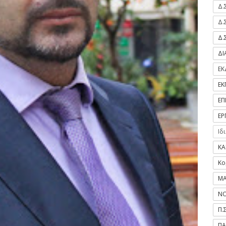
Δ.
Δ.
Δ.
Δ
ΕΚ
ΕΚ
ΕΠ
ΕΡ
Ιδ
ΚΑ
Κο
ΜΑ
ΝΟ
Π.
ΠΑ