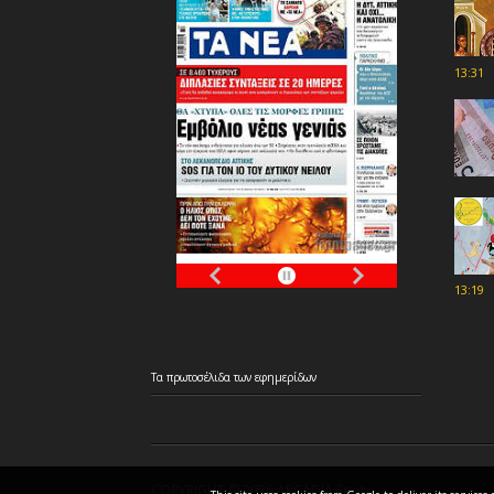
13:31
13:19
Τα
πρωτοσέλιδα
των
εφημερίδων
COPYRIGHT ©
2026 ARCADIA Spot