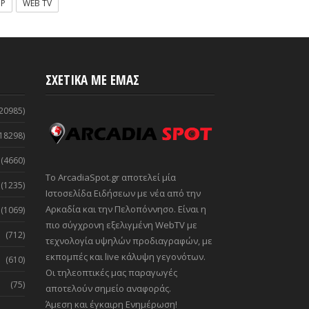
OP
WEB TV
ΣΧΕΤΙΚΑ ΜΕ ΕΜΑΣ
20985)
18298)
(4660)
Το ArcadiaSpot.gr αποτελεί μία
(1235)
Ιστοσελίδα Ειδήσεων με νέα από την
Αρκαδία και την Πελοπόννησο. Είναι η
(1069)
πιο σύγχρονη εξελιγμένη WebTV με
(712)
τεχνολογία υψηλών προδιαγραφών, με
εκπομπές και live κάλυψη γεγονότων.
(610)
Οι τηλεοπτικές μας παραγωγές
(75)
αποτελούν σημείο αναφοράς.
Άμεση και έγκαιρη Ενημέρωση!