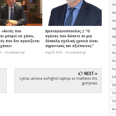
ΠΑ
ΠΑ
ΠΑ
ΠΕ
 «Αυτός που
Χριστογιαννόπουλος | ''Ο
Δήμος 
ι μπορεί να χάσει,
αγώνας που δώσατε σε μια
αποτε
ΠΕ
ός που δεν αγωνίζεται
δύσκολη σχολική χρονιά είναι
πρόσλ
πε
χάσει»
σημαντικός και αξιέπαινος''
υπηρε
σχολι
-
ArcadiaSpot.gr
Aug 29, 2020
-
ArcadiaSpot.gr
ΠΟ
Aug 29, 
ΠΟ
Ρη
NEXT »
ΣΥ
Lytras amesa xorhghsh laptop se mathites ths
gortynias
ΤΕ
ΤΟ
ΤΟ
Ar