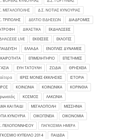
Σ. ΒΟΡΕΙΑΣ ΚΥΝΟΥΡΙΑΣ
Δ.Σ. ΓΟΡΤΥΝΙΑΣ
Σ. ΜΕΓΑΛΟΠΟΛΗΣ
Δ.Σ. ΝΟΤΙΑΣ ΚΥΝΟΥΡΙΑΣ
Σ. ΤΡΙΠΟΛΗΣ
ΔΕΛΤΙΟ ΕΙΔΗΣΕΩΝ
ΔΙΑΔΡΟΜΕΣ
ΙΑΤΡΟΦΗ
ΔΙΚΑΣΤΙΚΑ
ΕΚΔΗΛΩΣΕΙΣ
ΔΗΛΩΣΕΙΣ LIVE
ΕΚΘΕΣΕΙΣ
ΕΚΛΟΓΕΣ
ΠΑΙΔΕΥΣΗ
ΕΛΛΑΔΑ
ΕΝΟΠΛΕΣ ΔΥΝΑΜΕΙΣ
ΙΚΑΙΡΟΤΗΤΑ
ΕΠΙΜΕΛΗΤΗΡΙΟ
ΕΠΙΣΤΗΜΕΣ
ΓΑΣΙΑ
ΕΥΗ ΤΑΤΟΥΛΗ
ΖΩΔΙΑ
ΘΡΗΣΚΕΙΑ
ιαίτερα
ΙΕΡΕΣ ΜΟΝΕΣ-ΕΚΚΛΗΣΙΕΣ
ΙΣΤΟΡΙΑ
ΙΡΟΣ
ΚΟΙΝΩΝΙΑ
ΚΟΙΝΩΝΙΚΑ
ΚΟΡΙΝΘΙΑ
ρωνοϊός
ΚΟΣΜΟΣ
ΛΑΚΩΝΙΑ
ΜΑ ΚΑΙ ΠΑΙΔΙ
ΜΕΓΑΛΟΠΟΛΗ
ΜΕΣΣΗΝΙΑ
ΤΙΑ ΚΥΝΟΥΡΙΑ
ΟΙΚΟΓΕΝΕΙΑ
ΟΙΚΟΝΟΜΙΑ
Σ. ΠΕΛΟΠΟΝΝΗΣΟΥ
ΠΑΓΚΟΣΜΙΑ ΗΜΕΡΑ
ΓΚΟΣΜΙΟ ΚΥΠΕΛΛΟ 2014
ΠΑΙΔΕΙΑ