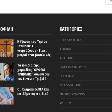
T
ΟΦΙΛΗ
ΚΑΤΗΓΟΡΙΕΣ
ΕΠΙΚΑΙΡΟΤΗΤΑ
(
Η Υψωση του Τιμίου
Σταυρού: Τι
ΤΟΠΙΚΑ
(
γιορτάζουμε - Γιατί
μοιράζεται βασιλικός
ΤΡΙΠΟΛΗ
Τα παιδιά της
ΒΟΡΕΙΑ ΚΥΝΟΥΡΙΑ
χορωδίας ''ΟΡΦΕΑΣ
ΤΡΙΠΟΛΗΣ'' συναντούν
ΓΟΡΤΥΝΙΑ
τον Ευγένιο Τριβιζά
ΜΕΓΑΛΟΠΟΛΗ
Οι πληρωμές ΚΕΑ και
επιδόματος παιδιού
ΝΟΤΙΑ ΚΥΝΟΥΡΙΑ
WEB TV