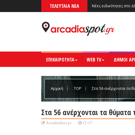
ΤΕΛΕΥΤΑΙΑ ΝΕΑ
Νέες ειδικότητες στο Δ
ΕΠΙΚΑΙΡΟΤΗΤΑ
WEB TV
ΔΗΜΟΙ ΑΡ
Αρχική
TOP
Στα 56 ανέρχονται τα 
Στα 56 ανέρχονται τα θύματα 
ArcadiaSpot.gr
12:37