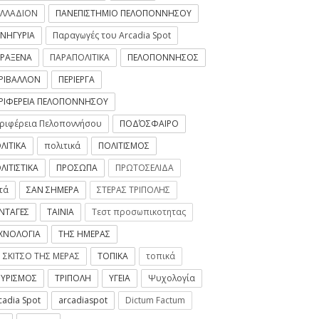
ΛΛΑΔΙΟΝ
ΠΑΝΕΠΙΣΤΗΜΙΟ ΠΕΛΟΠΟΝΝΗΣΟΥ
ΝΗΓΥΡΙΑ
Παραγωγές του Arcadia Spot
ΡΑΞΕΝΑ
ΠΑΡΑΠΟΛΙΤΙΚΑ
ΠΕΛΟΠΟΝΝΗΣΟΣ
ΡΙΒΑΛΛΟΝ
ΠΕΡΙΕΡΓΑ
Τρίπολης | Τα
λέσματα για την
ΡΙΦΕΡΕΙΑ ΠΕΛΟΠΟΝΝΗΣΟΥ
ηψη προσωπικού σε
ριφέρεια Πελοποννήσου
ΠΟΔΌΣΦΑΙΡΟ
σίες καθαρισμού
κών μονάδων
ΛΙΤΙΚΑ
πολιτικά
ΠΟΛΙΤΙΣΜΟΣ
2020
-
ArcadiaSpot.gr
ΛΙΤΙΣΤΙΚΑ
ΠΡΟΣΩΠΑ
ΠΡΩΤΟΣΕΛΙΔΑ
τά
ΣΑΝ ΣΗΜΕΡΑ
ΣΤΕΡΑΣ ΤΡΙΠΟΛΗΣ
ΝΤΑΓΕΣ
ΤΑΙΝΙΑ
Τεστ προσωπικοτητας
ΧΝΟΛΟΓΙΑ
ΤΗΣ ΗΜΕΡΑΣ
 ΣΚΙΤΣΟ ΤΗΣ ΜΕΡΑΣ
ΤΟΠΙΚΑ
τοπικά
ΥΡΙΣΜΟΣ
ΤΡΙΠΟΛΗ
ΥΓΕΙΑ
Ψυχολογία
cadia Spot
arcadiaspot
Dictum Factum