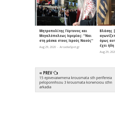
Δευτέρα οι αιτήσεις
Μητροπολίτης Γόρτυνος και
Βλάσης |
σληψη έκτακτου
Μεγαλόπολεως Ιερεμίας: ''Ναι
αγωνίζετα
ού προσωπικού στα
στη μάσκα στους Ιερούς Ναούς''
όμως αυτ
έχει ήδη 
Aug 29, 2020
-
ArcadiaSpot.gr
rcadiaSpot.gr
Aug 29, 2020
« PREV
15 epivevaiwmena krousmata sth perifereia
peloponnhsou 3 krousmata korwnoiou sthn
arkadia