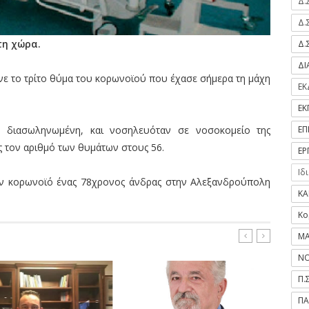
Δ.
Δ.
τη χώρα.
Δ.
Δ
νε το τρίτο θύμα του κορωνοϊού που έχασε σήμερα τη μάχη
ΕΚ
ΕΚ
ΕΠ
διασωληνωμένη, και νοσηλευόταν σε νοσοκομείο της
ς τον αριθμό των θυμάτων στους 56.
ΕΡ
Ιδ
ον κορωνοϊό ένας 78χρονος άνδρας στην Αλεξανδρούπολη
ΚΑ
Κο
ΜΑ
ΝΟ
Π.
ΠΑ