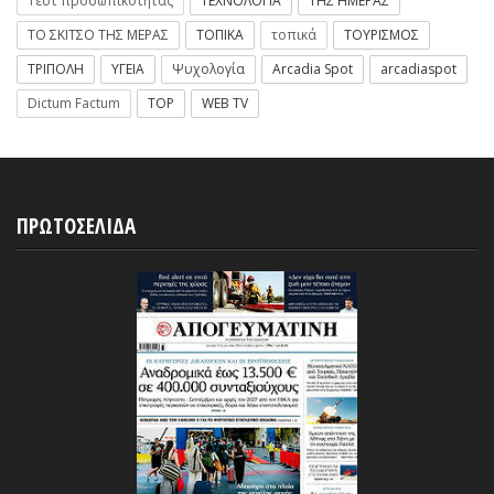
Τεστ προσωπικοτητας
ΤΕΧΝΟΛΟΓΙΑ
ΤΗΣ ΗΜΕΡΑΣ
ΤΟ ΣΚΙΤΣΟ ΤΗΣ ΜΕΡΑΣ
ΤΟΠΙΚΑ
τοπικά
ΤΟΥΡΙΣΜΟΣ
ΤΡΙΠΟΛΗ
ΥΓΕΙΑ
Ψυχολογία
Arcadia Spot
arcadiaspot
Dictum Factum
TOP
WEB TV
ΠΡΩΤΟΣΕΛΙΔΑ