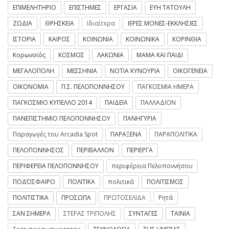
ΕΠΙΜΕΛΗΤΗΡΙΟ
ΕΠΙΣΤΗΜΕΣ
ΕΡΓΑΣΙΑ
ΕΥΗ ΤΑΤΟΥΛΗ
ΖΩΔΙΑ
ΘΡΗΣΚΕΙΑ
Ιδιαίτερα
ΙΕΡΕΣ ΜΟΝΕΣ-ΕΚΚΛΗΣΙΕΣ
ΙΣΤΟΡΙΑ
ΚΑΙΡΟΣ
ΚΟΙΝΩΝΙΑ
ΚΟΙΝΩΝΙΚΑ
ΚΟΡΙΝΘΙΑ
Κορωνοϊός
ΚΟΣΜΟΣ
ΛΑΚΩΝΙΑ
ΜΑΜΑ ΚΑΙ ΠΑΙΔΙ
ΜΕΓΑΛΟΠΟΛΗ
ΜΕΣΣΗΝΙΑ
ΝΟΤΙΑ ΚΥΝΟΥΡΙΑ
ΟΙΚΟΓΕΝΕΙΑ
ΟΙΚΟΝΟΜΙΑ
Π.Σ. ΠΕΛΟΠΟΝΝΗΣΟΥ
ΠΑΓΚΟΣΜΙΑ ΗΜΕΡΑ
ΠΑΓΚΟΣΜΙΟ ΚΥΠΕΛΛΟ 2014
ΠΑΙΔΕΙΑ
ΠΑΛΛΑΔΙΟΝ
ΠΑΝΕΠΙΣΤΗΜΙΟ ΠΕΛΟΠΟΝΝΗΣΟΥ
ΠΑΝΗΓΥΡΙΑ
Παραγωγές του Arcadia Spot
ΠΑΡΑΞΕΝΑ
ΠΑΡΑΠΟΛΙΤΙΚΑ
ΠΕΛΟΠΟΝΝΗΣΟΣ
ΠΕΡΙΒΑΛΛΟΝ
ΠΕΡΙΕΡΓΑ
ΠΕΡΙΦΕΡΕΙΑ ΠΕΛΟΠΟΝΝΗΣΟΥ
περιφέρεια Πελοποννήσου
ΠΟΔΌΣΦΑΙΡΟ
ΠΟΛΙΤΙΚΑ
πολιτικά
ΠΟΛΙΤΙΣΜΟΣ
ΠΟΛΙΤΙΣΤΙΚΑ
ΠΡΟΣΩΠΑ
ΠΡΩΤΟΣΕΛΙΔΑ
Ρητά
ΣΑΝ ΣΗΜΕΡΑ
ΣΤΕΡΑΣ ΤΡΙΠΟΛΗΣ
ΣΥΝΤΑΓΕΣ
ΤΑΙΝΙΑ