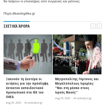
θα λείψουν οι επισκέψεις από συγγενείς και γείτονες.
Πηγή:dik
aiologitika.gr
ΣΧΕΤΙΚΆ ΆΡΘΡΑ
Ξεκινούν τη Δευτέρα οι
Μητροπολίτης Γόρτυνος και
αιτήσεις για την πρόσληψη
Μεγαλόπολεως Ιερεμίας:
έκτακτου εκπαιδευτικού
''Ναι στη μάσκα στους
προσωπικού στα ΙΕΚ του
Ιερούς Ναούς''
ΟΑΕΔ
Aug 29, 2020
-
ArcadiaSpot.gr
Aug 29, 2020
-
ArcadiaSpot.gr