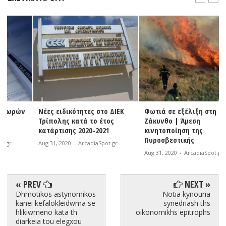
Νέες ειδικότητες στο ΔΙΕΚ
Φωτιά σε εξέλιξη στη
Τρίπολης κατά το έτος
Ζάκυνθο | Άμεση
κατάρτισης 2020-2021
κινητοποίηση της
Πυροσβεστικής
Aug 31, 2020
-
ArcadiaSpot.gr
Aug 31, 2020
-
ArcadiaSpot.gr
« PREV
NEXT »
Dhmotikos astynomikos
Notia kynouria
kanei kefalokleidwma se
synedriash ths
hlikiwmeno kata th
oikonomikhs epitrophs
diarkeia tou elegxou