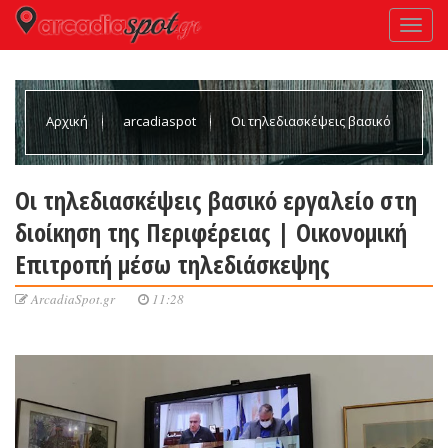
Αρχική
arcadiaspot
Οι τηλεδιασκέψεις βασικό
εργαλείο στη διοίκηση της Περιφέρειας | Οικονομική Επιτροπή
Οι τηλεδιασκέψεις βασικό εργαλείο στη
διοίκηση της Περιφέρειας | Οικονομική
μέσω τηλεδιάσκεψης
Επιτροπή μέσω τηλεδιάσκεψης
ArcadiaSpot.gr
11:28