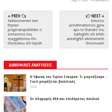
Aug 31, 2020
-
ArcadiaSpot.gr
« PREV
NEXT »
Kekleismenwn twn
Entonos
thyrwn
provlhmatismos gyrw
pragmatopoihthike o
apo to thanato tou
eortasmos tou
kathighth sth krhth
eyaggelismou ths
anexhghth ektetamenh
theotokou sth tripolh
thromvwsh
ΔΗΜΟΦΙΛΕΙΣ ΑΝΑΡΤΗΣΕΙΣ
Η Υψωση του Τιμίου Σταυρού: Τι γιορτάζουμε -
Γιατί μοιράζεται βασιλικός
13:31
Οι πληρωμές ΚΕΑ και επιδόματος παιδιού