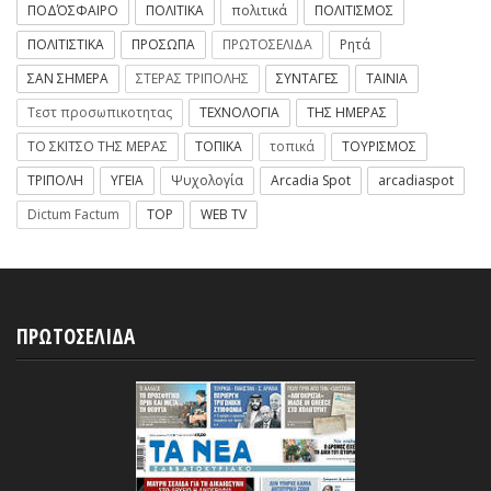
ΠΟΔΌΣΦΑΙΡΟ
ΠΟΛΙΤΙΚΑ
πολιτικά
ΠΟΛΙΤΙΣΜΟΣ
ΠΟΛΙΤΙΣΤΙΚΑ
ΠΡΟΣΩΠΑ
ΠΡΩΤΟΣΕΛΙΔΑ
Ρητά
ΣΑΝ ΣΗΜΕΡΑ
ΣΤΕΡΑΣ ΤΡΙΠΟΛΗΣ
ΣΥΝΤΑΓΕΣ
ΤΑΙΝΙΑ
Τεστ προσωπικοτητας
ΤΕΧΝΟΛΟΓΙΑ
ΤΗΣ ΗΜΕΡΑΣ
ΤΟ ΣΚΙΤΣΟ ΤΗΣ ΜΕΡΑΣ
ΤΟΠΙΚΑ
τοπικά
ΤΟΥΡΙΣΜΟΣ
ΤΡΙΠΟΛΗ
ΥΓΕΙΑ
Ψυχολογία
Arcadia Spot
arcadiaspot
Dictum Factum
TOP
WEB TV
ΠΡΩΤΟΣΕΛΙΔΑ