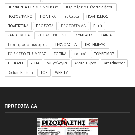
ΠΕΡΙΦΕΡΕΙΑ ΠΕΛΟΠΟΝΝΗΣΟΥ
περιφέρεια Πελοποννήσου
ΠΟΔΌΣΦΑΙΡΟ
ΠΟΛΙΤΙΚΑ
πολιτικά
ΠΟΛΙΤΙΣΜΟΣ
ΠΟΛΙΤΙΣΤΙΚΑ
ΠΡΟΣΩΠΑ
ΠΡΩΤΟΣΕΛΙΔΑ
Ρητά
ΣΑΝ ΣΗΜΕΡΑ
ΣΤΕΡΑΣ ΤΡΙΠΟΛΗΣ
ΣΥΝΤΑΓΕΣ
ΤΑΙΝΙΑ
Τεστ προσωπικοτητας
ΤΕΧΝΟΛΟΓΙΑ
ΤΗΣ ΗΜΕΡΑΣ
ΤΟ ΣΚΙΤΣΟ ΤΗΣ ΜΕΡΑΣ
ΤΟΠΙΚΑ
τοπικά
ΤΟΥΡΙΣΜΟΣ
ΤΡΙΠΟΛΗ
ΥΓΕΙΑ
Ψυχολογία
Arcadia Spot
arcadiaspot
Dictum Factum
TOP
WEB TV
ΠΡΩΤΟΣΕΛΙΔΑ