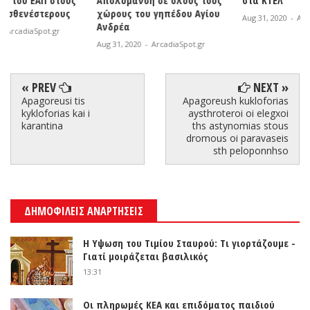
ς
Απολύμανση σε όλους τους
στα ΚΤΕΛ
χώρους του γηπέδου Αγίου
Aug 31, 2020
-
ArcadiaSpot.gr
Ανδρέα
Aug 31, 2020
-
ArcadiaSpot.gr
« PREV
NEXT »
Apagoreusi tis
Apagoreush kukloforias
kykloforias kai i
aysthroteroi oi elegxoi
karantina
ths astynomias stous
dromous oi paravaseis
sth peloponnhso
ΔΗΜΟΦΙΛΕΙΣ ΑΝΑΡΤΗΣΕΙΣ
Η Υψωση του Τιμίου Σταυρού: Τι γιορτάζουμε -
Γιατί μοιράζεται βασιλικός
13:31
Οι πληρωμές ΚΕΑ και επιδόματος παιδιού