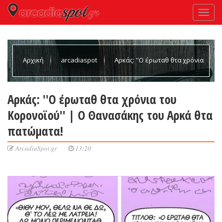
Αρχική
arcadiaspot
Αρκάς: ''Ο έρωταθ θτα χρόνια
του Κορονοϊού'' | Ο Θανασάκης του Αρκά θτα πατώματα!
Αρκάς: ''Ο έρωταθ θτα χρόνια του
Κορονοϊού'' | Ο Θανασάκης του Αρκά θτα
πατώματα!
ArcadiaSpot.gr
13:20