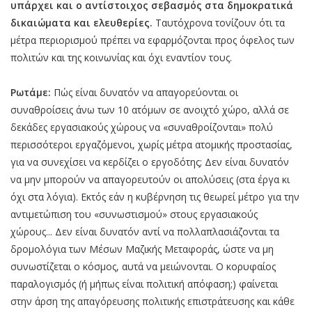
υπάρχει και ο αντίστοιχος σεβασμός στα δημοκρατικά
δικαιώματα και ελευθερίες.
Ταυτόχρονα τονίζουν ότι τα
μέτρα περιορισμού πρέπει να εφαρμόζονται προς όφελος των
πολιτών και της κοινωνίας και όχι εναντίον τους.
Ρωτάμε:
Πώς είναι δυνατόν να απαγορεύονται οι
συναθροίσεις άνω των 10 ατόμων σε ανοιχτό χώρο, αλλά σε
δεκάδες εργασιακούς χώρους να «συναθροίζονται» πολύ
περισσότεροι εργαζόμενοι, χωρίς μέτρα ατομικής προστασίας,
για να συνεχίσει να κερδίζει ο εργοδότης; Δεν είναι δυνατόν
να μην μπορούν να απαγορευτούν οι απολύσεις (στα έργα κι
όχι στα λόγια). Εκτός εάν η κυβέρνηση τις θεωρεί μέτρο για την
αντιμετώπιση του «συνωστισμού» στους εργασιακούς
χώρους... Δεν είναι δυνατόν αντί να πολλαπλασιάζονται τα
δρομολόγια των Μέσων Μαζικής Μεταφοράς, ώστε να μη
συνωστίζεται ο κόσμος, αυτά να μειώνονται. Ο κορυφαίος
παραλογισμός (ή μήπως είναι πολιτική απόφαση;) φαίνεται
στην άρση της απαγόρευσης πολιτικής επιστράτευσης και κάθε