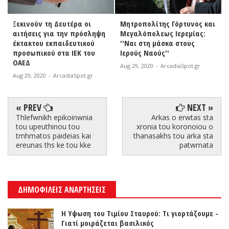
Ξεκινούν τη Δευτέρα οι
Μητροπολίτης Γόρτυνος και
αιτήσεις για την πρόσληψη
Μεγαλόπολεως Ιερεμίας:
έκτακτου εκπαιδευτικού
''Ναι στη μάσκα στους
προσωπικού στα ΙΕΚ του
Ιερούς Ναούς''
ΟΑΕΔ
Aug 29, 2020
-
ArcadiaSpot.gr
Aug 29, 2020
-
ArcadiaSpot.gr
« PREV
NEXT »
Thlefwnikh epikoinwnia
Arkas o erwtas sta
tou upeuthinou tou
xronia tou koronoiou o
tmhmatos paideias kai
thanasakhs tou arka sta
ereunas ths ke tou kke
patwmata
ΔΗΜΟΦΙΛΕΙΣ ΑΝΑΡΤΗΣΕΙΣ
Η Υψωση του Τιμίου Σταυρού: Τι γιορτάζουμε -
Γιατί μοιράζεται βασιλικός