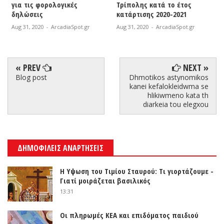
Τρίπολης κατά το έτος
Ζάκυνθο | Άμεση
κατάρτισης 2020-2021
κινητοποίηση της
Πυροσβεστικής
r
Aug 31, 2020
-
ArcadiaSpot.gr
Aug 31, 2020
-
ArcadiaSpot.gr
« PREV
NEXT »
Blog post
Dhmotikos astynomikos
kanei kefalokleidwma se
hlikiwmeno kata th
diarkeia tou elegxou
ΔΗΜΟΦΙΛΕΙΣ ΑΝΑΡΤΗΣΕΙΣ
Η Υψωση του Τιμίου Σταυρού: Τι γιορτάζουμε -
Γιατί μοιράζεται βασιλικός
13:31
Οι πληρωμές ΚΕΑ και επιδόματος παιδιού