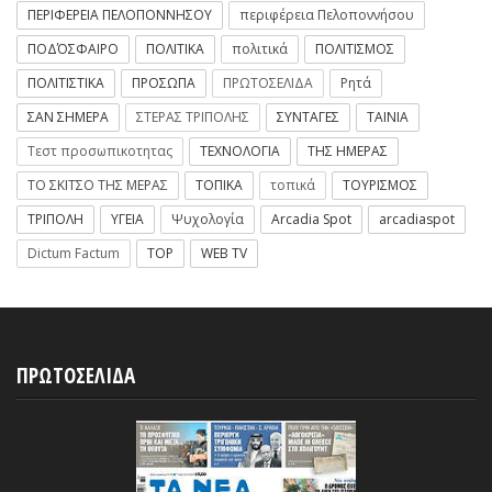
ΠΕΡΙΦΕΡΕΙΑ ΠΕΛΟΠΟΝΝΗΣΟΥ
περιφέρεια Πελοποννήσου
ΠΟΔΌΣΦΑΙΡΟ
ΠΟΛΙΤΙΚΑ
πολιτικά
ΠΟΛΙΤΙΣΜΟΣ
ΠΟΛΙΤΙΣΤΙΚΑ
ΠΡΟΣΩΠΑ
ΠΡΩΤΟΣΕΛΙΔΑ
Ρητά
ΣΑΝ ΣΗΜΕΡΑ
ΣΤΕΡΑΣ ΤΡΙΠΟΛΗΣ
ΣΥΝΤΑΓΕΣ
ΤΑΙΝΙΑ
Τεστ προσωπικοτητας
ΤΕΧΝΟΛΟΓΙΑ
ΤΗΣ ΗΜΕΡΑΣ
ΤΟ ΣΚΙΤΣΟ ΤΗΣ ΜΕΡΑΣ
ΤΟΠΙΚΑ
τοπικά
ΤΟΥΡΙΣΜΟΣ
ΤΡΙΠΟΛΗ
ΥΓΕΙΑ
Ψυχολογία
Arcadia Spot
arcadiaspot
Dictum Factum
TOP
WEB TV
ΠΡΩΤΟΣΕΛΙΔΑ