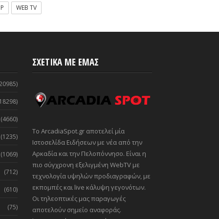
OP
WEB TV
ΣΧΕΤΙΚΑ ΜΕ ΕΜΑΣ
20985)
18298)
(4660)
Το ArcadiaSpot.gr αποτελεί μία
(1235)
Ιστοσελίδα Ειδήσεων με νέα από την
Αρκαδία και την Πελοπόννησο. Είναι η
(1069)
πιο σύγχρονη εξελιγμένη WebTV με
(712)
τεχνολογία υψηλών προδιαγραφών, με
εκπομπές και live κάλυψη γεγονότων.
(610)
Οι τηλεοπτικές μας παραγωγές
(75)
αποτελούν σημείο αναφοράς.