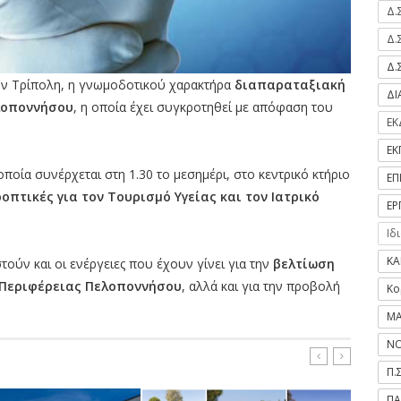
Δ.
Δ.
Δ.
ην Τρίπολη, η γνωμοδοτικού χαρακτήρα
διαπαραταξιακή
Δ
λοποννήσου
, η οποία έχει συγκροτηθεί με απόφαση του
ΕΚ
ΕΚ
ποία συνέρχεται στη 1.30 το μεσημέρι, στο κεντρικό κτήριο
ΕΠ
οπτικές για τον Τουρισμό Υγείας και τον Ιατρικό
ΕΡ
Ιδ
ΚΑ
τούν και οι ενέργειες που έχουν γίνει για την
βελτίωση
 Περιφέρειας Πελοποννήσου
, αλλά και για την προβολή
Κο
ΜΑ
ΝΟ
Π.
ΠΑ