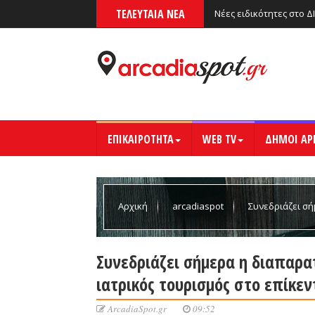
ΤΕΛΕΥΤΑΙΑ ΝΕΑ
Νέες ειδικότητες στο Δ
ΕΠΙΚΑΙΡΟΤΗΤΑ
WEB TV
ΔΗΜΟΙ ΑΡ
Αρχική
arcadiaspot
Συνεδριάζει σή
τουρισμός στο επίκεντρο
Συνεδριάζει σήμερα η διαπαρα
ιατρικός τουρισμός στο επίκεν
ArcadiaSpot.gr
09:52