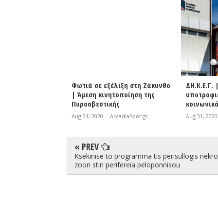
ΕΚ
Φωτιά σε εξέλιξη στη Ζάκυνθο
ΔΗ.Κ.Ε.Γ. | Χορήγηση
| Άμεση κινητοποίηση της
υποτροφιών του ΕΑΠ
Πυροσβεστικής
κοινωνικά ασθενέστ
Aug 31, 2020
-
ArcadiaSpot.gr
Aug 31, 2020
-
ArcadiaSpo
« PREV
Ksekinise to programma tis perisullogis nekr
zoon stin perifereia peloponnisou