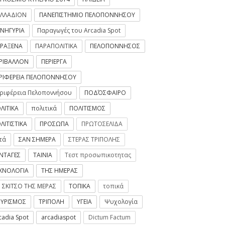
ΛΛΑΔΙΟΝ
ΠΑΝΕΠΙΣΤΗΜΙΟ ΠΕΛΟΠΟΝΝΗΣΟΥ
ΝΗΓΥΡΙΑ
Παραγωγές του Arcadia Spot
ΡΑΞΕΝΑ
ΠΑΡΑΠΟΛΙΤΙΚΑ
ΠΕΛΟΠΟΝΝΗΣΟΣ
ΡΙΒΑΛΛΟΝ
ΠΕΡΙΕΡΓΑ
ΡΙΦΕΡΕΙΑ ΠΕΛΟΠΟΝΝΗΣΟΥ
οσλήψεις στα
ριφέρεια Πελοποννήσου
ΠΟΔΌΣΦΑΙΡΟ
ΛΙΤΙΚΑ
πολιτικά
ΠΟΛΙΤΙΣΜΟΣ
aSpot.gr
ΛΙΤΙΣΤΙΚΑ
ΠΡΟΣΩΠΑ
ΠΡΩΤΟΣΕΛΙΔΑ
τά
ΣΑΝ ΣΗΜΕΡΑ
ΣΤΕΡΑΣ ΤΡΙΠΟΛΗΣ
ΝΤΑΓΕΣ
ΤΑΙΝΙΑ
Τεστ προσωπικοτητας
ΧΝΟΛΟΓΙΑ
ΤΗΣ ΗΜΕΡΑΣ
 ΣΚΙΤΣΟ ΤΗΣ ΜΕΡΑΣ
ΤΟΠΙΚΑ
τοπικά
ΥΡΙΣΜΟΣ
ΤΡΙΠΟΛΗ
ΥΓΕΙΑ
Ψυχολογία
cadia Spot
arcadiaspot
Dictum Factum