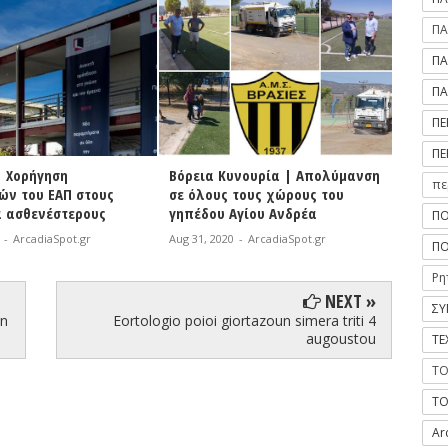
ΠΑ
ΠΑ
ΠΑ
ΠΕ
ΠΕ
Βόρεια Κυνουρία | Απολύμανση
Έρχονται 550 πρ
πε
 στους
σε όλους τους χώρους του
ΚΤΕΛ
ερους
γηπέδου Αγίου Ανδρέα
ΠΟ
Aug 31, 2020
-
Arcadi
t.gr
Aug 31, 2020
-
ArcadiaSpot.gr
ΠΟ
Ρη
NEXT »
ΣΥ
on
Eortologio poioi giortazoun simera triti 4
augoustou
ΤΕ
ΤΟ
ΤΟ
Ar