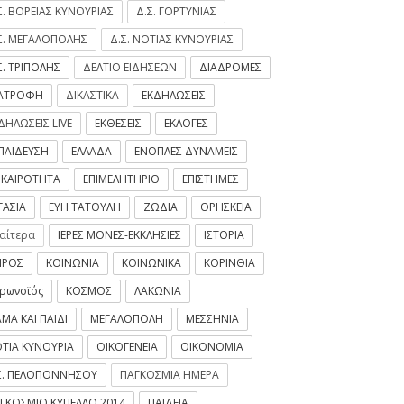
Σ. ΒΟΡΕΙΑΣ ΚΥΝΟΥΡΙΑΣ
Δ.Σ. ΓΟΡΤΥΝΙΑΣ
Σ. ΜΕΓΑΛΟΠΟΛΗΣ
Δ.Σ. ΝΟΤΙΑΣ ΚΥΝΟΥΡΙΑΣ
Σ. ΤΡΙΠΟΛΗΣ
ΔΕΛΤΙΟ ΕΙΔΗΣΕΩΝ
ΔΙΑΔΡΟΜΕΣ
ΙΑΤΡΟΦΗ
ΔΙΚΑΣΤΙΚΑ
ΕΚΔΗΛΩΣΕΙΣ
ΔΗΛΩΣΕΙΣ LIVE
ΕΚΘΕΣΕΙΣ
ΕΚΛΟΓΕΣ
ΠΑΙΔΕΥΣΗ
ΕΛΛΑΔΑ
ΕΝΟΠΛΕΣ ΔΥΝΑΜΕΙΣ
ΙΚΑΙΡΟΤΗΤΑ
ΕΠΙΜΕΛΗΤΗΡΙΟ
ΕΠΙΣΤΗΜΕΣ
ΓΑΣΙΑ
ΕΥΗ ΤΑΤΟΥΛΗ
ΖΩΔΙΑ
ΘΡΗΣΚΕΙΑ
ιαίτερα
ΙΕΡΕΣ ΜΟΝΕΣ-ΕΚΚΛΗΣΙΕΣ
ΙΣΤΟΡΙΑ
ΙΡΟΣ
ΚΟΙΝΩΝΙΑ
ΚΟΙΝΩΝΙΚΑ
ΚΟΡΙΝΘΙΑ
ρωνοϊός
ΚΟΣΜΟΣ
ΛΑΚΩΝΙΑ
ΜΑ ΚΑΙ ΠΑΙΔΙ
ΜΕΓΑΛΟΠΟΛΗ
ΜΕΣΣΗΝΙΑ
ΤΙΑ ΚΥΝΟΥΡΙΑ
ΟΙΚΟΓΕΝΕΙΑ
ΟΙΚΟΝΟΜΙΑ
Σ. ΠΕΛΟΠΟΝΝΗΣΟΥ
ΠΑΓΚΟΣΜΙΑ ΗΜΕΡΑ
ΓΚΟΣΜΙΟ ΚΥΠΕΛΛΟ 2014
ΠΑΙΔΕΙΑ