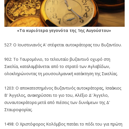
«Τα κυριότερα γεγονότα της 1ης Αυγούστου»
527: Ο Ιουστινιανός Α' στέφεται αυτοκράτορας του Βυζαντίου.
902: Το Ταυρομένιο, το τελευταίο βυζαντινό οχυρό στη
Σικελία, καταλαμβάνεται από το στρατό των Αγλαβίδων,
ολοκληρώνοντας τη μουσουλμανική κατάκτηση της Σικελίας.
1203: Ο αποκατεστημένος Βυζαντινός αυτοκράτορας, Ισαάκιος
Β' Άγγελος, ανακηρύσσει το γιο του, Αλέξιο Δ' Άγγελο,
συναυτοκράτορα μετά από πιέσεις των δυνάμεων της Δ'
Σταυροφορίας.
1498: Ο Χριστόφορος Κολόμβος πατάει το πόδι του για πρώτη