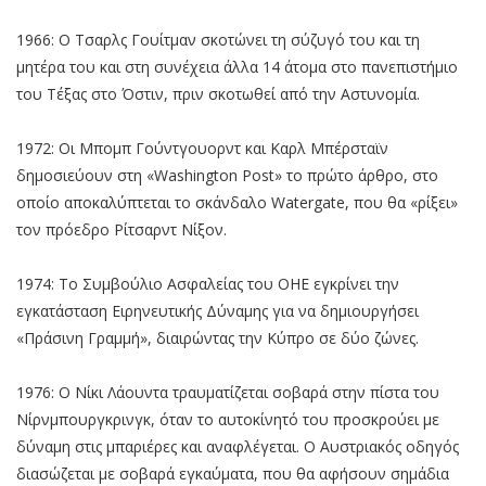
1966: Ο Τσαρλς Γουίτμαν σκοτώνει τη σύζυγό του και τη
μητέρα του και στη συνέχεια άλλα 14 άτομα στο πανεπιστήμιο
του Τέξας στο Όστιν, πριν σκοτωθεί από την Αστυνομία.
1972: Οι Μπομπ Γούντγουορντ και Καρλ Μπέρσταϊν
δημοσιεύουν στη «Washington Post» το πρώτο άρθρο, στο
οποίο αποκαλύπτεται το σκάνδαλο Watergate, που θα «ρίξει»
τον πρόεδρο Ρίτσαρντ Νίξον.
1974: Το Συμβούλιο Ασφαλείας του ΟΗΕ εγκρίνει την
εγκατάσταση Ειρηνευτικής Δύναμης για να δημιουργήσει
«Πράσινη Γραμμή», διαιρώντας την Κύπρο σε δύο ζώνες.
1976: Ο Νίκι Λάουντα τραυματίζεται σοβαρά στην πίστα του
Νίρνμπουργκρινγκ, όταν το αυτοκίνητό του προσκρούει με
δύναμη στις μπαριέρες και αναφλέγεται. Ο Αυστριακός οδηγός
διασώζεται με σοβαρά εγκαύματα, που θα αφήσουν σημάδια