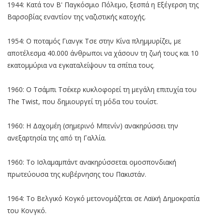
1944: Κατά τον Β' Παγκόσμιο Πόλεμο, ξεσπά η Εξέγερση της
Βαρσοβίας εναντίον της ναζιστικής κατοχής.
1954: Ο ποταμός Γιανγκ Τσε στην Κίνα πλημμυρίζει, με
αποτέλεσμα 40.000 άνθρωποι να χάσουν τη ζωή τους και 10
εκατομμύρια να εγκαταλείψουν τα σπίτια τους.
1960: Ο Τσάμπι Τσέκερ κυκλοφορεί τη μεγάλη επιτυχία του
The Twist, που δημιουργεί τη μόδα του τουίστ.
1960: Η Δαχομέη (σημερινό Μπενίν) ανακηρύσσει την
ανεξαρτησία της από τη Γαλλία.
1960: Το Ισλαμαμπάντ ανακηρύσσεται ομοσπονδιακή
πρωτεύουσα της κυβέρνησης του Πακιστάν.
1964: Το Βελγικό Κογκό μετονομάζεται σε Λαϊκή Δημοκρατία
του Κονγκό.