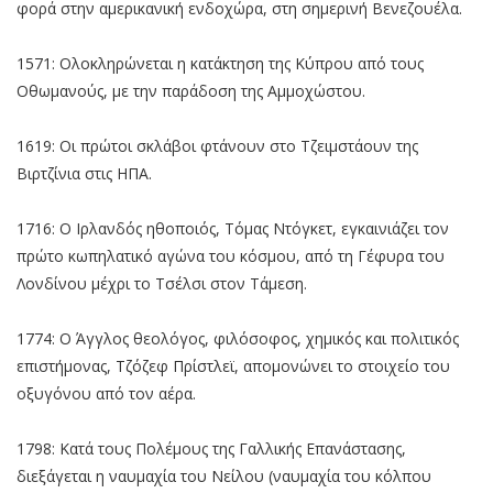
φορά στην αμερικανική ενδοχώρα, στη σημερινή Βενεζουέλα.
1571: Ολοκληρώνεται η κατάκτηση της Κύπρου από τους
Οθωμανούς, με την παράδοση της Αμμοχώστου.
1619: Οι πρώτοι σκλάβοι φτάνουν στο Τζειμστάουν της
Βιρτζίνια στις ΗΠΑ.
1716: Ο Ιρλανδός ηθοποιός, Τόμας Ντόγκετ, εγκαινιάζει τον
πρώτο κωπηλατικό αγώνα του κόσμου, από τη Γέφυρα του
Λονδίνου μέχρι το Τσέλσι στον Τάμεση.
1774: Ο Άγγλος θεολόγος, φιλόσοφος, χημικός και πολιτικός
επιστήμονας, Τζόζεφ Πρίστλεϊ, απομονώνει το στοιχείο του
οξυγόνου από τον αέρα.
1798: Κατά τους Πολέμους της Γαλλικής Επανάστασης,
διεξάγεται η ναυμαχία του Νείλου (ναυμαχία του κόλπου