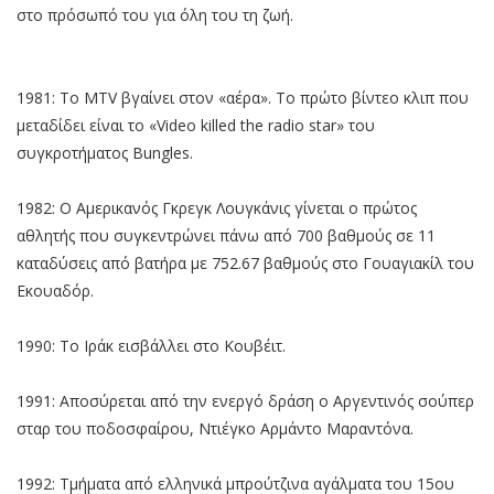
στο πρόσωπό του για όλη του τη ζωή.
1981: Το MTV βγαίνει στον «αέρα». Το πρώτο βίντεο κλιπ που
μεταδίδει είναι το «Video killed the radio star» του
συγκροτήματος Bungles.
1982: Ο Αμερικανός Γκρεγκ Λουγκάνις γίνεται ο πρώτος
αθλητής που συγκεντρώνει πάνω από 700 βαθμούς σε 11
καταδύσεις από βατήρα με 752.67 βαθμούς στο Γουαγιακίλ του
Εκουαδόρ.
1990: Το Ιράκ εισβάλλει στο Κουβέιτ.
1991: Αποσύρεται από την ενεργό δράση ο Αργεντινός σούπερ
σταρ του ποδοσφαίρου, Ντιέγκο Αρμάντο Μαραντόνα.
1992: Τμήματα από ελληνικά μπρούτζινα αγάλματα του 15ου