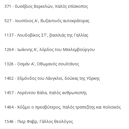
371 - Ευσέβιος Βερκελών, Ιταλός επίσκοπος
527 - Ιουστίνος Α', Βυζαντινός αυτοκράτορας
1137 - Λουδοβίκος ΣΤ', βασιλιάς της Γαλλίας
1264 - Ιωάννης Α', λόρδος του Μεκλεμβούργου
1326 - Οσμάν Α', Οθωμανός σουλτάνος
1402 - Εδμόνδος του Λάνγκλεϊ, δούκας της Υόρκης
1457 - Λορέντσο Βάλα, Ιταλός ανθρωπιστής
1464 - Κόζιμο ο πρεσβύτερος, Ιταλός τραπεζίτης και πολιτικός
1546 - Πιερ Φαβρ, Γάλλος θεολόγος