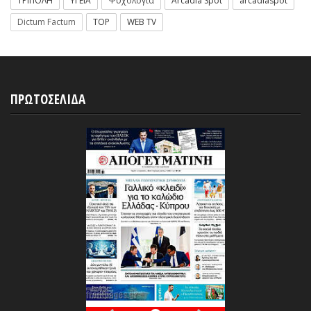
ΤΡΙΠΟΛΗ
ΥΓΕΙΑ
Ψυχολογία
Arcadia Spot
arcadiaspot
Dictum Factum
TOP
WEB TV
ΠΡΩΤΟΣΕΛΙΔΑ