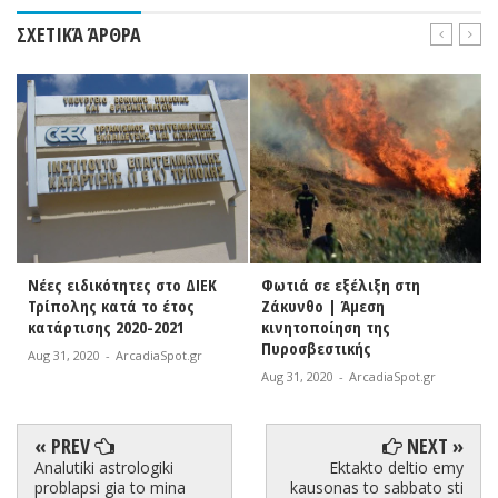
ΣΧΕΤΙΚΆ ΆΡΘΡΑ
Φωτιά σε εξέλιξη στη
ΔΗ.Κ.Ε.Γ. | Χορήγηση
Ζάκυνθο | Άμεση
υποτροφιών του ΕΑΠ στους
κινητοποίηση της
κοινωνικά ασθενέστερους
Πυροσβεστικής
Aug 31, 2020
-
ArcadiaSpot.gr
Aug 31, 2020
-
ArcadiaSpot.gr
« PREV
NEXT »
Analutiki astrologiki
Ektakto deltio emy
problapsi gia to mina
kausonas to sabbato sti