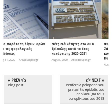
ών
Νέες ειδικότητες στο ΔΙΕΚ
Φωτιά σε εξέλιξη στη
Τρίπολης κατά το έτος
Ζάκυνθο | Άμεση
κατάρτισης 2020-2021
κινητοποίηση της
Πυροσβεστικής
Aug 31, 2020
-
ArcadiaSpot.gr
Aug 31, 2020
-
ArcadiaSpot.gr
« PREV
NEXT »
Blog post
Perifereia peloponnisou
pratasi tis epidotis tou
enoikiou gia tous
puropliktous tou 2018