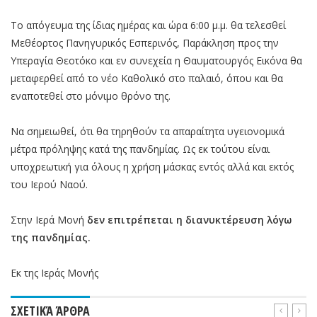
Το απόγευμα της ίδιας ημέρας και ώρα 6:00 μ.μ. θα τελεσθεί
Μεθέορτος Πανηγυρικός Εσπερινός, Παράκληση προς την
Υπεραγία Θεοτόκο και εν συνεχεία η Θαυματουργός Εικόνα θα
μεταφερθεί από το νέο Καθολικό στο παλαιό, όπου και θα
εναποτεθεί στο μόνιμο θρόνο της.
Να σημειωθεί, ότι θα τηρηθούν τα απαραίτητα υγειονομικά
μέτρα πρόληψης κατά της πανδημίας. Ως εκ τούτου είναι
υποχρεωτική για όλους η χρήση μάσκας εντός αλλά και εκτός
του Ιερού Ναού.
Στην Ιερά Μονή
δεν επιτρέπεται η διανυκτέρευση λόγω
της πανδημίας.
Εκ της Ιεράς Μονής
ΣΧΕΤΙΚΆ ΆΡΘΡΑ