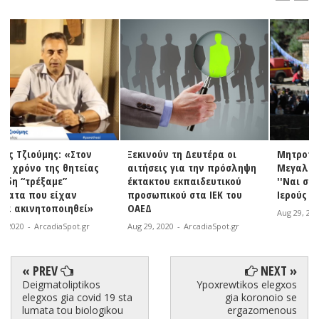
Ξεκινούν τη Δευτέρα οι
Μητροπολίτης Γόρτυνος και
αιτήσεις για την πρόσληψη
Μεγαλόπολεως Ιερεμίας:
έκτακτου εκπαιδευτικού
''Ναι στη μάσκα στους
προσωπικού στα ΙΕΚ του
Ιερούς Ναούς''
ΟΑΕΔ
Aug 29, 2020
-
ArcadiaSpot.gr
Aug 29, 2020
-
ArcadiaSpot.gr
« PREV
NEXT »
Deigmatoliptikos
Ypoxrewtikos elegxos
elegxos gia covid 19 sta
gia koronoio se
lumata tou biologikou
ergazomenous