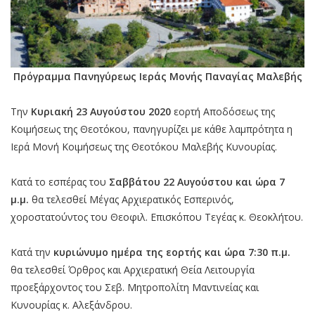
Πρόγραμμα Πανηγύρεως Ιεράς Μονής Παναγίας Μαλεβής
Την
Κυριακή 23 Αυγούστου 2020
εορτή Αποδόσεως της
Κοιμήσεως της Θεοτόκου, πανηγυρίζει με κάθε λαμπρότητα η
Ιερά Μονή Κοιμήσεως της Θεοτόκου Μαλεβής Κυνουρίας.
Κατά το εσπέρας του
Σαββάτου 22 Αυγούστου και ώρα 7
μ.μ.
θα τελεσθεί Μέγας Αρχιερατικός Εσπερινός,
χοροστατούντος του Θεοφιλ. Επισκόπου Τεγέας κ. Θεοκλήτου.
Κατά την
κυριώνυμο ημέρα της εορτής και ώρα 7:30 π.μ.
θα τελεσθεί Όρθρος και Αρχιερατική Θεία Λειτουργία
προεξάρχοντος του Σεβ. Μητροπολίτη Μαντινείας και
Κυνουρίας κ. Αλεξάνδρου.