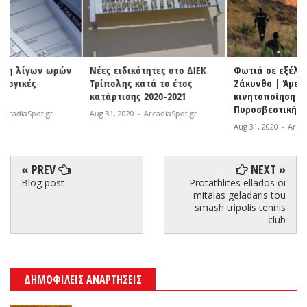
ν
Νέες ειδικότητες στο ΔΙΕΚ
Φωτιά σε εξέλιξη στη
Τρίπολης κατά το έτος
Ζάκυνθο | Άμεση
κατάρτισης 2020-2021
κινητοποίηση της
Πυροσβεστικής
Aug 31, 2020
-
ArcadiaSpot.gr
Aug 31, 2020
-
ArcadiaSpot.gr
« PREV
NEXT »
Blog post
Protathlites ellados oi
mitalas geladaris tou
smash tripolis tennis
club
ΔΗΜΟΦΙΛΕΙΣ ΑΝΑΡΤΗΣΕΙΣ