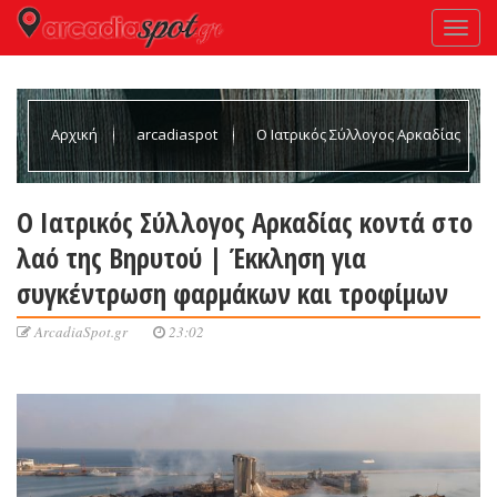
Αρχική
arcadiaspot
Ο Ιατρικός Σύλλογος Αρκαδίας
κοντά στο λαό της Βηρυτού | Έκκληση για συγκέντρωση
Ο Ιατρικός Σύλλογος Αρκαδίας κοντά στο
λαό της Βηρυτού | Έκκληση για
φαρμάκων και τροφίμων
συγκέντρωση φαρμάκων και τροφίμων
ArcadiaSpot.gr
23:02