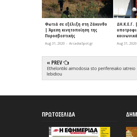
έλιξη στη Ζάκυνθο
ΔΗ.Κ.Ε.Γ. | Χορήγηση
Βόρεια Κ
ητοποίηση της
υποτροφιών του ΕΑΠ στους
σε όλους
ής
κοινωνικά ασθενέστερους
γηπέδου 
rcadiaSpot.gr
Aug 31, 2020
-
ArcadiaSpot.gr
Aug 31, 202
« PREV
Ethelontiki aimodosia sto perifereiako iatreio
lebidiou
ΠΡΩΤΟΣΕΛΙΔΑ
ΔΗΜ