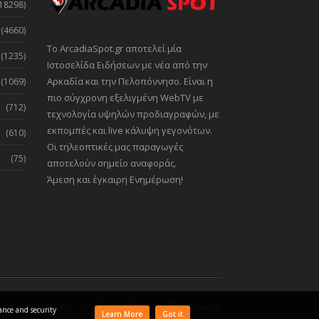
18298)
(4660)
Το ArcadiaSpot.gr αποτελεί μία
(1235)
Ιστοσελίδα Ειδήσεων με νέα από την
Αρκαδία και την Πελοπόννησο. Είναι η
(1069)
πιο σύγχρονη εξελιγμένη WebTV με
(712)
τεχνολογία υψηλών προδιαγραφών, με
εκπομπές και live κάλυψη γεγονότων.
(610)
Οι τηλεοπτικές μας παραγωγές
(75)
αποτελούν σημείο αναφοράς.
Άμεση και έγκαιρη Ενημέρωση!
Αρχική
Όροι Χρήσης
Επικοινωνία
mance and security
Learn More
Got it