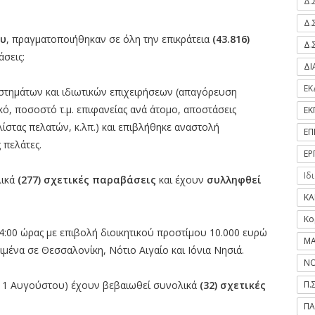
Δ.
Δ.
ου
, πραγματοποιήθηκαν σε όλη την επικράτεια
(43.816)
Δ.
σεις:
Δ
ΕΚ
αστημάτων και ιδιωτικών επιχειρήσεων (απαγόρευση
ό, ποσοστό τ.μ. επιφανείας ανά άτομο, αποστάσεις
ΕΚ
ίστας πελατών, κ.λπ.) και επιβλήθηκε αναστολή
ΕΠ
 πελάτες.
ΕΡ
Ιδ
ικά
(277) σχετικές παραβάσεις
και έχουν
συλληφθεί
ΚΑ
Κο
4:00 ώρας με επιβολή διοικητικού προστίμου 10.000 ευρώ
ΜΑ
ιμένα σε Θεσσαλονίκη, Νότιο Αιγαίο και Ιόνια Νησιά.
ΝΟ
Π.
 11 Αυγούστου) έχουν βεβαιωθεί συνολικά
(32) σχετικές
ΠΑ