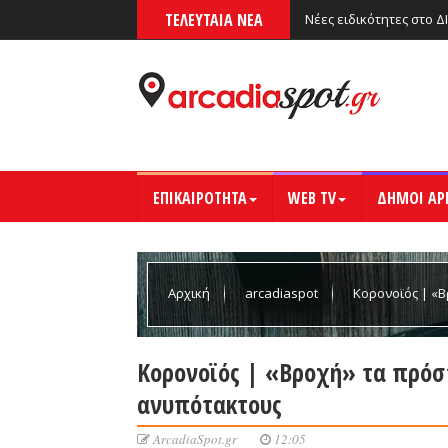
ΤΕΛΕΥΤΑΙΑ ΝΕΑ
Νέες ειδικότητες στο Δ
ΕΠΙΚΑΙΡΟΤΗΤΑ
WEB TV
ΔΗΜΟΙ ΑΡ
Αρχική
arcadiaspot
Κορονοϊός | «
Κορονοϊός | «Βροχή» τα πρόσ
ανυπότακτους
ArcadiaSpot.gr
12:05