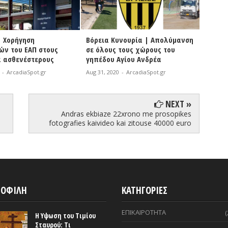
υνουρία | Απολύμανση
Έρχονται 550 προσλήψεις στα
 τους χώρους του
ΚΤΕΛ
Αγίου Ανδρέα
Aug 31, 2020
-
ArcadiaSpot.gr
0
-
ArcadiaSpot.gr
NEXT »
Andras ekbiaze 22xrono me prosopikes
fotografies kaivideo kai zitouse 40000 euro
ΟΦΙΛΗ
ΚΑΤΗΓΟΡΙΕΣ
ΕΠΙΚΑΙΡΟΤΗΤΑ
(
Η Υψωση του Τιμίου
Σταυρού: Τι