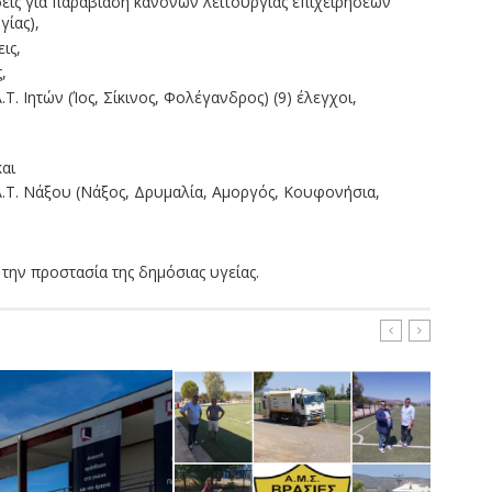
σεις για παραβίαση κανόνων λειτουργίας επιχειρήσεων
γίας),
ις,
,
Τ. Ιητών (Ίος, Σίκινος, Φολέγανδρος) (9) έλεγχοι,
και
Α.Τ. Νάξου (Νάξος, Δρυμαλία, Αμοργός, Κουφονήσια,
 την προστασία της δημόσιας υγείας.