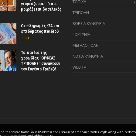
ΤΟΠΙΚΑ
(
γιορτάζουμε - Γιατί
μοιράζεται βασιλικός
ΤΡΙΠΟΛΗ
ΒΟΡΕΙΑ ΚΥΝΟΥΡΙΑ
Οι πληρωμές ΚΕΑ και
επιδόματος παιδιού
ΓΟΡΤΥΝΙΑ
18:21
ΜΕΓΑΛΟΠΟΛΗ
Τα παιδιά της
ΝΟΤΙΑ ΚΥΝΟΥΡΙΑ
χορωδίας ''ΟΡΦΕΑΣ
ΤΡΙΠΟΛΗΣ'' συναντούν
WEB TV
τον Ευγένιο Τριβιζά
es and to analyze traffic. Your IP address and user-agent are shared with Google along with perfor
istics, and to detect and address abuse.