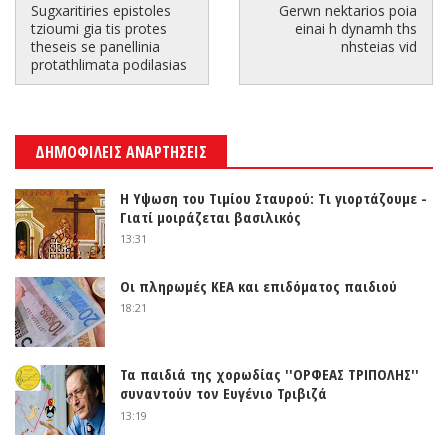
Sugxaritiries epistoles
Gerwn nektarios poia
tzioumi gia tis protes
einai h dynamh ths
theseis se panellinia
nhsteias vid
protathlimata podilasias
ΔΗΜΟΦΙΛΕΙΣ ΑΝΑΡΤΗΣΕΙΣ
Η Υψωση του Τιμίου Σταυρού: Τι γιορτάζουμε -
Γιατί μοιράζεται βασιλικός
13:31
Οι πληρωμές ΚΕΑ και επιδόματος παιδιού
18:21
Τα παιδιά της χορωδίας ''ΟΡΦΕΑΣ ΤΡΙΠΟΛΗΣ''
συναντούν τον Ευγένιο Τριβιζά
13:19