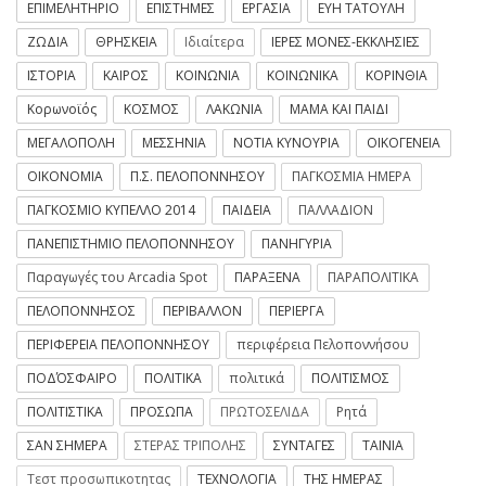
ΕΠΙΜΕΛΗΤΗΡΙΟ
ΕΠΙΣΤΗΜΕΣ
ΕΡΓΑΣΙΑ
ΕΥΗ ΤΑΤΟΥΛΗ
ΖΩΔΙΑ
ΘΡΗΣΚΕΙΑ
Ιδιαίτερα
ΙΕΡΕΣ ΜΟΝΕΣ-ΕΚΚΛΗΣΙΕΣ
ΙΣΤΟΡΙΑ
ΚΑΙΡΟΣ
ΚΟΙΝΩΝΙΑ
ΚΟΙΝΩΝΙΚΑ
ΚΟΡΙΝΘΙΑ
Κορωνοϊός
ΚΟΣΜΟΣ
ΛΑΚΩΝΙΑ
ΜΑΜΑ ΚΑΙ ΠΑΙΔΙ
ΜΕΓΑΛΟΠΟΛΗ
ΜΕΣΣΗΝΙΑ
ΝΟΤΙΑ ΚΥΝΟΥΡΙΑ
ΟΙΚΟΓΕΝΕΙΑ
ΟΙΚΟΝΟΜΙΑ
Π.Σ. ΠΕΛΟΠΟΝΝΗΣΟΥ
ΠΑΓΚΟΣΜΙΑ ΗΜΕΡΑ
ΠΑΓΚΟΣΜΙΟ ΚΥΠΕΛΛΟ 2014
ΠΑΙΔΕΙΑ
ΠΑΛΛΑΔΙΟΝ
ΠΑΝΕΠΙΣΤΗΜΙΟ ΠΕΛΟΠΟΝΝΗΣΟΥ
ΠΑΝΗΓΥΡΙΑ
Παραγωγές του Arcadia Spot
ΠΑΡΑΞΕΝΑ
ΠΑΡΑΠΟΛΙΤΙΚΑ
ΠΕΛΟΠΟΝΝΗΣΟΣ
ΠΕΡΙΒΑΛΛΟΝ
ΠΕΡΙΕΡΓΑ
ΠΕΡΙΦΕΡΕΙΑ ΠΕΛΟΠΟΝΝΗΣΟΥ
περιφέρεια Πελοποννήσου
ΠΟΔΌΣΦΑΙΡΟ
ΠΟΛΙΤΙΚΑ
πολιτικά
ΠΟΛΙΤΙΣΜΟΣ
ΠΟΛΙΤΙΣΤΙΚΑ
ΠΡΟΣΩΠΑ
ΠΡΩΤΟΣΕΛΙΔΑ
Ρητά
ΣΑΝ ΣΗΜΕΡΑ
ΣΤΕΡΑΣ ΤΡΙΠΟΛΗΣ
ΣΥΝΤΑΓΕΣ
ΤΑΙΝΙΑ
Τεστ προσωπικοτητας
ΤΕΧΝΟΛΟΓΙΑ
ΤΗΣ ΗΜΕΡΑΣ