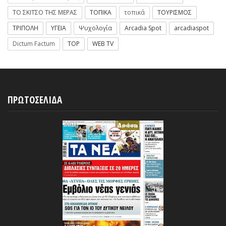
ΤΟ ΣΚΙΤΣΟ ΤΗΣ ΜΕΡΑΣ
ΤΟΠΙΚΑ
τοπικά
ΤΟΥΡΙΣΜΟΣ
ΤΡΙΠΟΛΗ
ΥΓΕΙΑ
Ψυχολογία
Arcadia Spot
arcadiaspot
Dictum Factum
TOP
WEB TV
ΠΡΩΤΟΣΕΛΙΔΑ