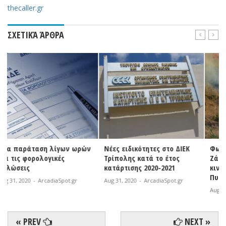
thecaller.gr
ΣΧΕΤΙΚΆ ΆΡΘΡΑ
ών
Νέες ειδικότητες στο ΔΙΕΚ
Φωτιά σε εξέλιξη στη
Τρίπολης κατά το έτος
Ζάκυνθο | Άμεση
κατάρτισης 2020-2021
κινητοποίηση της
Πυροσβεστικής
Aug 31, 2020
-
ArcadiaSpot.gr
Aug 31, 2020
-
ArcadiaSpot.gr
« PREV
NEXT »