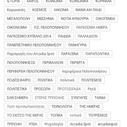
ΙΣΤΟΡΙΑ
ΚΑΙΡΟΣ
ΚΟΙΝΩΝΙΑ
ΚΟΙΝΩΝΙΚΑ
ΚΟΡΙΝΘΙΑ
Κορωνοϊός
ΚΟΣΜΟΣ
ΛΑΚΩΝΙΑ
ΜΑΜΑ ΚΑΙ ΠΑΙΔΙ
ΜΕΓΑΛΟΠΟΛΗ
ΜΕΣΣΗΝΙΑ
ΝΟΤΙΑ ΚΥΝΟΥΡΙΑ
ΟΙΚΟΓΕΝΕΙΑ
ΟΙΚΟΝΟΜΙΑ
Π.Σ. ΠΕΛΟΠΟΝΝΗΣΟΥ
ΠΑΓΚΟΣΜΙΑ ΗΜΕΡΑ
ΠΑΓΚΟΣΜΙΟ ΚΥΠΕΛΛΟ 2014
ΠΑΙΔΕΙΑ
ΠΑΛΛΑΔΙΟΝ
ΠΑΝΕΠΙΣΤΗΜΙΟ ΠΕΛΟΠΟΝΝΗΣΟΥ
ΠΑΝΗΓΥΡΙΑ
Παραγωγές του Arcadia Spot
ΠΑΡΑΞΕΝΑ
ΠΑΡΑΠΟΛΙΤΙΚΑ
ΠΕΛΟΠΟΝΝΗΣΟΣ
ΠΕΡΙΒΑΛΛΟΝ
ΠΕΡΙΕΡΓΑ
ΠΕΡΙΦΕΡΕΙΑ ΠΕΛΟΠΟΝΝΗΣΟΥ
περιφέρεια Πελοποννήσου
ΠΟΔΌΣΦΑΙΡΟ
ΠΟΛΙΤΙΚΑ
πολιτικά
ΠΟΛΙΤΙΣΜΟΣ
ΠΟΛΙΤΙΣΤΙΚΑ
ΠΡΟΣΩΠΑ
ΠΡΩΤΟΣΕΛΙΔΑ
Ρητά
ΣΑΝ ΣΗΜΕΡΑ
ΣΤΕΡΑΣ ΤΡΙΠΟΛΗΣ
ΣΥΝΤΑΓΕΣ
ΤΑΙΝΙΑ
Τεστ προσωπικοτητας
ΤΕΧΝΟΛΟΓΙΑ
ΤΗΣ ΗΜΕΡΑΣ
ΤΟ ΣΚΙΤΣΟ ΤΗΣ ΜΕΡΑΣ
ΤΟΠΙΚΑ
τοπικά
ΤΟΥΡΙΣΜΟΣ
ΤΡΙΠΟΛΗ
ΥΓΕΙΑ
Ψυχολογία
Arcadia Spot
arcadiaspot