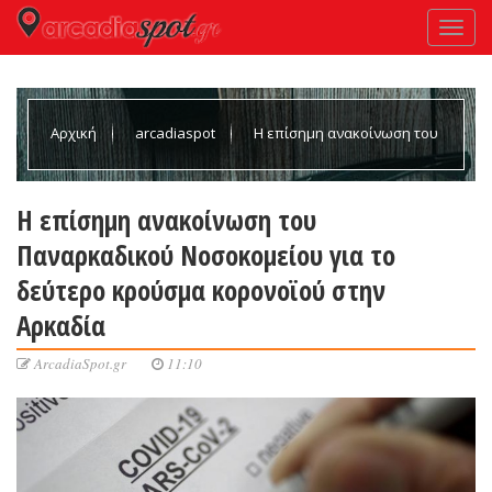
Αρχική
arcadiaspot
Η επίσημη ανακοίνωση του
Παναρκαδικού Νοσοκομείου για το δεύτερο κρούσμα
Η επίσημη ανακοίνωση του
Παναρκαδικού Νοσοκομείου για το
κορονοϊού στην Αρκαδία
δεύτερο κρούσμα κορονοϊού στην
Αρκαδία
ArcadiaSpot.gr
11:10