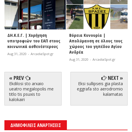
ΔΗ.Κ.Ε.Γ. | Χορήγηση
Βόρεια Κυνουρία |
υποτροφιών του ΕΑΠ στους
Απολύμανση σε όλους τους
κοινωνικά ασθενέστερους
χώρους του γηπέδου Αγίου
Ανδρέα
Aug 31, 2020
-
ArcadiaSpot.gr
Aug 31, 2020
-
ArcadiaSpot.gr
« PREV
NEXT »
Ekdilosi sto arxaio
Eksi sullipseis gia plasta
ueatro megalopolis me
eggrafa sto aerodromio
titlo tis psuxis to
kalamatas
kalokairi
ΔΗΜΟΦΙΛΕΙΣ ΑΝΑΡΤΗΣΕΙΣ