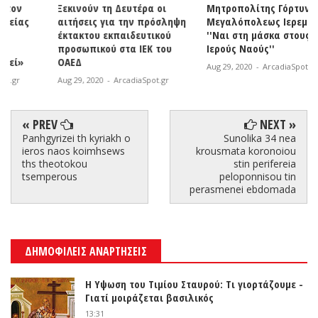
Ξεκινούν τη Δευτέρα οι
Μητροπολίτης Γόρτυνος και
αιτήσεις για την πρόσληψη
Μεγαλόπολεως Ιερεμίας:
έκτακτου εκπαιδευτικού
''Ναι στη μάσκα στους
προσωπικού στα ΙΕΚ του
Ιερούς Ναούς''
ΟΑΕΔ
Aug 29, 2020
-
ArcadiaSpot.gr
Aug 29, 2020
-
ArcadiaSpot.gr
« PREV
NEXT »
Panhgyrizei th kyriakh o
Sunolika 34 nea
ieros naos koimhsews
krousmata koronoiou
ths theotokou
stin perifereia
tsemperous
peloponnisou tin
perasmenei ebdomada
ΔΗΜΟΦΙΛΕΙΣ ΑΝΑΡΤΗΣΕΙΣ
Η Υψωση του Τιμίου Σταυρού: Τι γιορτάζουμε -
Γιατί μοιράζεται βασιλικός
13:31