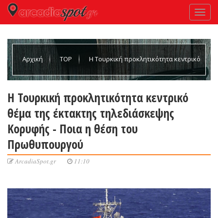
Αρχική
TOP
Η Τουρκική προκλητικότητα κεντρικό
θέμα της έκτακτης τηλεδιάσκεψης Κορυφής - Ποια η θέση του
Η Τουρκική προκλητικότητα κεντρικό
θέμα της έκτακτης τηλεδιάσκεψης
Πρωθυπουργού
Κορυφής - Ποια η θέση του
Πρωθυπουργού
ArcadiaSpot.gr
11:10