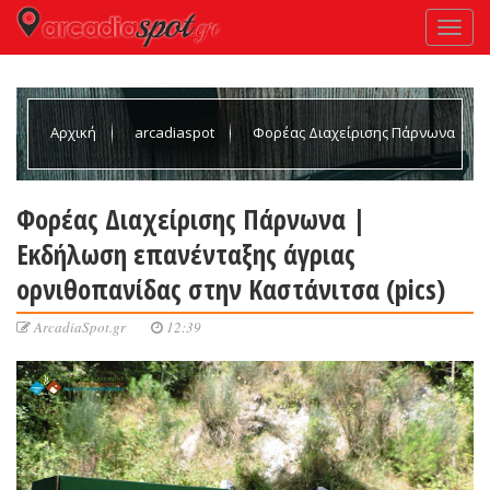
Αρχική
arcadiaspot
Φορέας Διαχείρισης Πάρνωνα
| Εκδήλωση επανένταξης άγριας ορνιθοπανίδας στην
Φορέας Διαχείρισης Πάρνωνα |
Εκδήλωση επανένταξης άγριας
Καστάνιτσα (pics)
ορνιθοπανίδας στην Καστάνιτσα (pics)
ArcadiaSpot.gr
12:39