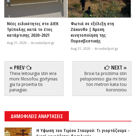
Φωτιά σε εξέλιξη στη
ΔΗ.Κ.Ε.Γ. | Χορήγηση
Ζάκυνθο | Άμεση
υποτροφιών του ΕΑΠ στους
κινητοποίηση της
κοινωνικά ασθενέστερους
Πυροσβεστικής
Aug 31, 2020
-
ArcadiaSpot.gr
Aug 31, 2020
-
ArcadiaSpot.gr
« PREV
NEXT »
Theia leitourgia stin iera
Broxi ta prostima stin
moni filosofou gortynias
peloponniso gia mi tirisi
gia ta proertia tis
ton metron kata tou
panagias
koronoiou
ΔΗΜΟΦΙΛΕΙΣ ΑΝΑΡΤΗΣΕΙΣ
Η Υψωση του Τιμίου Σταυρού: Τι γιορτάζουμε -