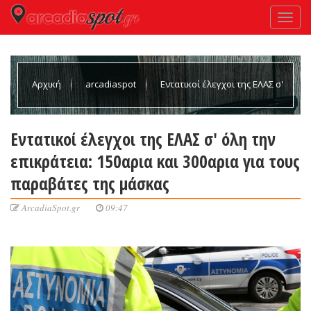
Αρχική
arcadiaspot
Εντατικοί έλεγχοι της ΕΛΑΣ σ'
όλη την επικράτεια: 150αρια και 300αρια για τους παραβάτες της
Εντατικοί έλεγχοι της ΕΛΑΣ σ' όλη την
επικράτεια: 150αρια και 300αρια για τους
μάσκας
παραβάτες της μάσκας
ArcadiaSpot.gr
09:47