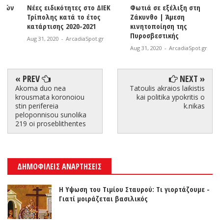
Νέες ειδικότητες στο ΔΙΕΚ
Φωτιά σε εξέλιξη στη
Τρίπολης κατά το έτος
Ζάκυνθο | Άμεση
κατάρτισης 2020-2021
κινητοποίηση της
Πυροσβεστικής
Aug 31, 2020
-
ArcadiaSpot.gr
Aug 31, 2020
-
ArcadiaSpot.gr
« PREV
NEXT »
Akoma duo nea
Tatoulis akraios laikistis
krousmata koronoiou
kai politika ypokritis o
stin perifereia
k.nikas
peloponnisou sunolika
219 oi proseblithentes
ΔΗΜΟΦΙΛΕΙΣ ΑΝΑΡΤΗΣΕΙΣ
Η Υψωση του Τιμίου Σταυρού: Τι γιορτάζουμε -
Γιατί μοιράζεται βασιλικός