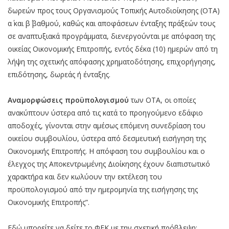
δωρεών προς τους Οργανισμούς Τοπικής Αυτοδιοίκησης (ΟΤΑ)
α΄ και β΄ βαθμού, καθώς και αποφάσεων ένταξης πράξεών τους
σε αναπτυξιακά προγράμματα, διενεργούνται με απόφαση της
οικείας Οικονομικής Επιτροπής, εντός δέκα (10) ημερών από τη
λήψη της σχετικής απόφασης χρηματοδότησης, επιχορήγησης,
επιδότησης, δωρεάς ή ένταξης.
Αναμορφώσεις προϋπολογισμού
των ΟΤΑ, οι οποίες
ανακύπτουν ύστερα από τις κατά το προηγούμενο εδάφιο
αποδοχές, γίνονται στην αμέσως επόμενη συνεδρίαση του
οικείου συμβουλίου, ύστερα από δεσμευτική εισήγηση της
Οικονομικής Επιτροπής. Η απόφαση του συμβουλίου και ο
έλεγχος της Αποκεντρωμένης Διοίκησης έχουν διαπιστωτικό
χαρακτήρα και δεν κωλύουν την εκτέλεση του
προϋπολογισμού από την ημερομηνία της εισήγησης της
Οικονομικής Επιτροπής”.
Εδώ μπορείτε να δείτε το ΦΕΚ με την σχετική πρόβλεψη: