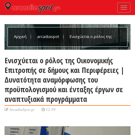
Αρχική
arcadiaspot
Ενισχύεται ο ρόλος της
Οικονομικής Επιτροπής σε δήμους και Περιφέρειες |
Ενισχύεται ο ρόλος της Οικονομικής
Επιτροπής σε δήμους και Περιφέρειες |
Δυνατότητα αναμόρφωσης του προϋπολογισμού και ένταξης
Δυνατότητα αναμόρφωσης του
προϋπολογισμού και ένταξης έργων σε
έργων σε αναπτυξιακά προγράμματα
αναπτυξιακά προγράμματα
ArcadiaSpot.gr
12:59