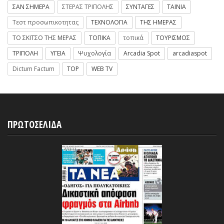
ΣΑΝ ΣΗΜΕΡΑ
ΣΤΕΡΑΣ ΤΡΙΠΟΛΗΣ
ΣΥΝΤΑΓΕΣ
ΤΑΙΝΙΑ
Τεστ προσωπικοτητας
ΤΕΧΝΟΛΟΓΙΑ
ΤΗΣ ΗΜΕΡΑΣ
ΤΟ ΣΚΙΤΣΟ ΤΗΣ ΜΕΡΑΣ
ΤΟΠΙΚΑ
τοπικά
ΤΟΥΡΙΣΜΟΣ
ΤΡΙΠΟΛΗ
ΥΓΕΙΑ
Ψυχολογία
Arcadia Spot
arcadiaspot
Dictum Factum
TOP
WEB TV
ΠΡΩΤΟΣΕΛΙΔΑ