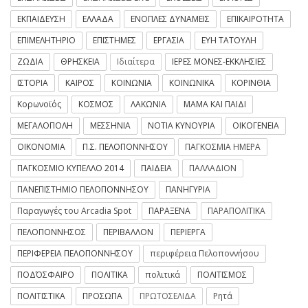
ΕΚΠΑΙΔΕΥΣΗ
ΕΛΛΑΔΑ
ΕΝΟΠΛΕΣ ΔΥΝΑΜΕΙΣ
ΕΠΙΚΑΙΡΟΤΗΤΑ
ΕΠΙΜΕΛΗΤΗΡΙΟ
ΕΠΙΣΤΗΜΕΣ
ΕΡΓΑΣΙΑ
ΕΥΗ ΤΑΤΟΥΛΗ
ΖΩΔΙΑ
ΘΡΗΣΚΕΙΑ
Ιδιαίτερα
ΙΕΡΕΣ ΜΟΝΕΣ-ΕΚΚΛΗΣΙΕΣ
ΙΣΤΟΡΙΑ
ΚΑΙΡΟΣ
ΚΟΙΝΩΝΙΑ
ΚΟΙΝΩΝΙΚΑ
ΚΟΡΙΝΘΙΑ
Κορωνοϊός
ΚΟΣΜΟΣ
ΛΑΚΩΝΙΑ
ΜΑΜΑ ΚΑΙ ΠΑΙΔΙ
ΜΕΓΑΛΟΠΟΛΗ
ΜΕΣΣΗΝΙΑ
ΝΟΤΙΑ ΚΥΝΟΥΡΙΑ
ΟΙΚΟΓΕΝΕΙΑ
ΟΙΚΟΝΟΜΙΑ
Π.Σ. ΠΕΛΟΠΟΝΝΗΣΟΥ
ΠΑΓΚΟΣΜΙΑ ΗΜΕΡΑ
ΠΑΓΚΟΣΜΙΟ ΚΥΠΕΛΛΟ 2014
ΠΑΙΔΕΙΑ
ΠΑΛΛΑΔΙΟΝ
ΠΑΝΕΠΙΣΤΗΜΙΟ ΠΕΛΟΠΟΝΝΗΣΟΥ
ΠΑΝΗΓΥΡΙΑ
Παραγωγές του Arcadia Spot
ΠΑΡΑΞΕΝΑ
ΠΑΡΑΠΟΛΙΤΙΚΑ
ΠΕΛΟΠΟΝΝΗΣΟΣ
ΠΕΡΙΒΑΛΛΟΝ
ΠΕΡΙΕΡΓΑ
ΠΕΡΙΦΕΡΕΙΑ ΠΕΛΟΠΟΝΝΗΣΟΥ
περιφέρεια Πελοποννήσου
ΠΟΔΌΣΦΑΙΡΟ
ΠΟΛΙΤΙΚΑ
πολιτικά
ΠΟΛΙΤΙΣΜΟΣ
ΠΟΛΙΤΙΣΤΙΚΑ
ΠΡΟΣΩΠΑ
ΠΡΩΤΟΣΕΛΙΔΑ
Ρητά