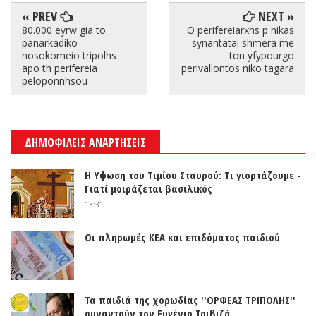
« PREV
NEXT »
80.000 eyrw gia to
O perifereiarxhs p nikas
panarkadiko
synantatai shmera me
nosokomeio tripolhs
ton yfypourgo
apo th perifereia
perivallontos niko tagara
peloponnhsou
ΔΗΜΟΦΙΛΕΙΣ ΑΝΑΡΤΗΣΕΙΣ
Η Υψωση του Τιμίου Σταυρού: Τι γιορτάζουμε -
Γιατί μοιράζεται βασιλικός
13:31
Οι πληρωμές ΚΕΑ και επιδόματος παιδιού
Τα παιδιά της χορωδίας ''ΟΡΦΕΑΣ ΤΡΙΠΟΛΗΣ''
συναντούν τον Ευγένιο Τριβιζά