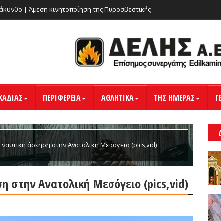
Ζάκυνθο | Άμεση κινητοποίηση της Πυροσβεστικής
ΚΑΔΙΑΣ
ΠΕΡΙΦΕΡΕΙΑ
ΑΘΛΗΤΙΚΑ
ΤΗΣ ΗΜΕΡΑΣ
Γ
 ναυτική άσκηση στην Ανατολική Μεσόγειο (pics,vid)
η στην Ανατολική Μεσόγειο (pics,vid)