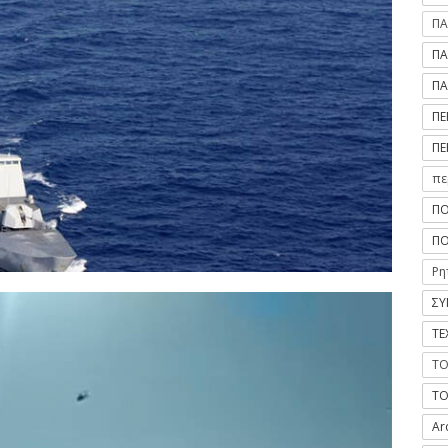
ΠΑ
ΠΑ
ΠΑ
ΠΕ
ΠΕ
πε
ΠΟ
ΠΟ
Ρη
ΣΥ
ΤΕ
ΤΟ
ΤΟ
Ar