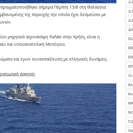
Δ.
ς πραγματοποιήθηκε σήμερα Πέμπτη 13/8 στη θαλάσσια
Δ.
μβανομένης της περιοχής την οποία έχει δεσμεύσει με
Δ.
ευνών.
Δ
δύο μαχητικά αεροσκάφη Rafale στην Κρήτη, είναι η
ΕΚ
αίο και νοτιοανατολική Μεσόγειο.
ΕΚ
ΕΠ
ώματα και έγινε συνεκπαίδευση με ελληνικές δυνάμεις.
ΕΡ
τρατιωτική άσκηση:
Ιδ
ΚΑ
Κο
ΜΑ
ΝΟ
Π.
ΠΑ