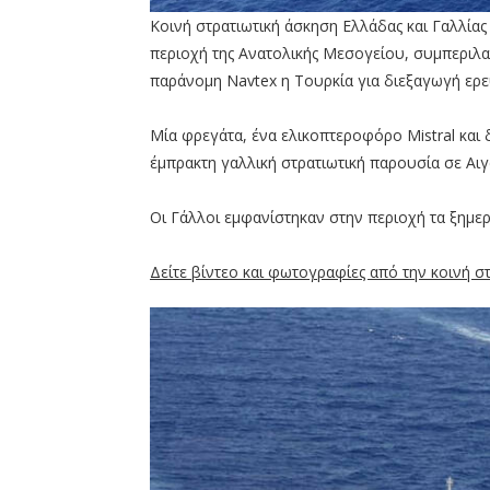
Κοινή στρατιωτική άσκηση Ελλάδας και Γαλλία
περιοχή της Ανατολικής Μεσογείου, συμπεριλα
παράνομη Navtex η Τουρκία για διεξαγωγή ερ
Μία φρεγάτα, ένα ελικοπτεροφόρο Mistral και 
έμπρακτη γαλλική στρατιωτική παρουσία σε Αιγ
Οι Γάλλοι εμφανίστηκαν στην περιοχή τα ξημερ
Δείτε βίντεο και φωτογραφίες από την κοινή σ