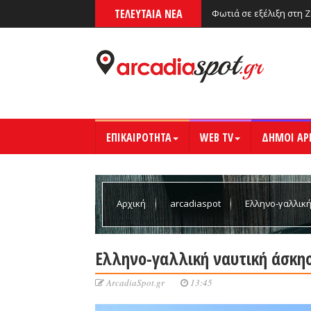
ΤΕΛΕΥΤΑΙΑ ΝΕΑ
Φωτιά σε εξέλιξη στη 
ΕΠΙΚΑΙΡΟΤΗΤΑ
WEB TV
ΔΗΜΟΙ ΑΡ
Αρχική
arcadiaspot
Ελληνο-γαλλική
Ελληνο-γαλλική ναυτική άσκησ
ArcadiaSpot.gr
13:45