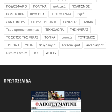
ΠΟΔΌΣΦΑΙΡΟ
ΠΟΛΙΤΙΚΑ
πολιτικά
ΠΟΛΙΤΙΣΜΟΣ
ΠΟΛΙΤΙΣΤΙΚΑ
ΠΡΟΣΩΠΑ
ΠΡΩΤΟΣΕΛΙΔΑ
Ρητά
ΣΑΝ ΣΗΜΕΡΑ
ΣΤΕΡΑΣ ΤΡΙΠΟΛΗΣ
ΣΥΝΤΑΓΕΣ
ΤΑΙΝΙΑ
Τεστ προσωπικοτητας
ΤΕΧΝΟΛΟΓΙΑ
ΤΗΣ ΗΜΕΡΑΣ
ΤΟ ΣΚΙΤΣΟ ΤΗΣ ΜΕΡΑΣ
ΤΟΠΙΚΑ
τοπικά
ΤΟΥΡΙΣΜΟΣ
ΤΡΙΠΟΛΗ
ΥΓΕΙΑ
Ψυχολογία
Arcadia Spot
arcadiaspot
Dictum Factum
TOP
WEB TV
ΠΡΩΤΟΣΕΛΙΔΑ