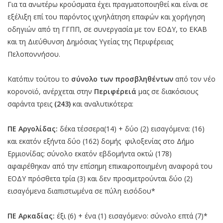
Για τα ανωτέρω κρούσματα έχει πραγματοποιηθεί και είναι σε
εξέλιξη επί του παρόντος ιχνηλάτηση επαφών και χορήγηση
οδηγιών από τη ΓΓΠΠ, σε συνεργασία με τον ΕΟΔΥ, το ΕΚΑΒ
και τη Διεύθυνση Δημόσιας Υγείας της Περιφέρειας
Πελοποννήσου.
Κατόπιν τούτου το
σύνολο των προσβληθέντων
από τον νέο
κορονοϊό, ανέρχεται στην
Περιφέρειά
μας σε διακόσιους
σαράντα τρεις
(243)
και αναλυτικότερα:
ΠΕ Αργολίδας:
δέκα τέσσερα(14) + δύο (2) εισαγόμενα: (16)
και εκατόν εξήντα δύο (162) δομής φιλοξενίας στο Δήμο
Ερμιονίδας: σύνολο εκατόν εβδομήντα οκτώ (178)
αφαιρέθηκαν από την επίσημη επικαιροποιημένη αναφορά του
ΕΟΔΥ πρόσθετα τρία (3) και δεν προσμετρούνται δύο (2)
εισαγόμενα διαπιστωμένα σε πύλη εισόδου*
ΠΕ Αρκαδίας:
έξι (6) + ένα (1) εισαγόμενο: σύνολο επτά (7)*