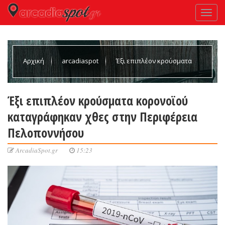
Αρχική
arcadiaspot
Έξι επιπλέον κρούσματα
κορονοϊού καταγράφηκαν χθες στην Περιφέρεια Πελοποννήσου
Έξι επιπλέον κρούσματα κορονοϊού
καταγράφηκαν χθες στην Περιφέρεια
Πελοποννήσου
ArcadiaSpot.gr
15:23