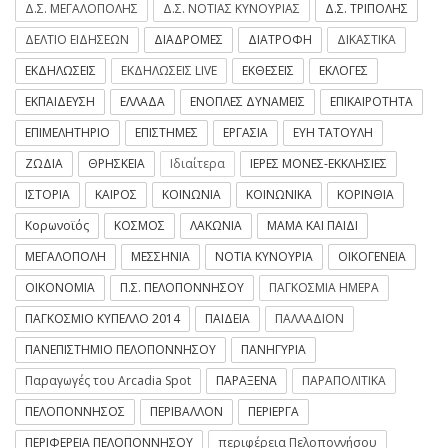
Δ.Σ. ΜΕΓΑΛΟΠΟΛΗΣ
Δ.Σ. ΝΟΤΙΑΣ ΚΥΝΟΥΡΙΑΣ
Δ.Σ. ΤΡΙΠΟΛΗΣ
ΔΕΛΤΙΟ ΕΙΔΗΣΕΩΝ
ΔΙΑΔΡΟΜΕΣ
ΔΙΑΤΡΟΦΗ
ΔΙΚΑΣΤΙΚΑ
ΕΚΔΗΛΩΣΕΙΣ
ΕΚΔΗΛΩΣΕΙΣ LIVE
ΕΚΘΕΣΕΙΣ
ΕΚΛΟΓΕΣ
ΕΚΠΑΙΔΕΥΣΗ
ΕΛΛΑΔΑ
ΕΝΟΠΛΕΣ ΔΥΝΑΜΕΙΣ
ΕΠΙΚΑΙΡΟΤΗΤΑ
ΕΠΙΜΕΛΗΤΗΡΙΟ
ΕΠΙΣΤΗΜΕΣ
ΕΡΓΑΣΙΑ
ΕΥΗ ΤΑΤΟΥΛΗ
ΖΩΔΙΑ
ΘΡΗΣΚΕΙΑ
Ιδιαίτερα
ΙΕΡΕΣ ΜΟΝΕΣ-ΕΚΚΛΗΣΙΕΣ
ΙΣΤΟΡΙΑ
ΚΑΙΡΟΣ
ΚΟΙΝΩΝΙΑ
ΚΟΙΝΩΝΙΚΑ
ΚΟΡΙΝΘΙΑ
Κορωνοϊός
ΚΟΣΜΟΣ
ΛΑΚΩΝΙΑ
ΜΑΜΑ ΚΑΙ ΠΑΙΔΙ
ΜΕΓΑΛΟΠΟΛΗ
ΜΕΣΣΗΝΙΑ
ΝΟΤΙΑ ΚΥΝΟΥΡΙΑ
ΟΙΚΟΓΕΝΕΙΑ
ΟΙΚΟΝΟΜΙΑ
Π.Σ. ΠΕΛΟΠΟΝΝΗΣΟΥ
ΠΑΓΚΟΣΜΙΑ ΗΜΕΡΑ
ΠΑΓΚΟΣΜΙΟ ΚΥΠΕΛΛΟ 2014
ΠΑΙΔΕΙΑ
ΠΑΛΛΑΔΙΟΝ
ΠΑΝΕΠΙΣΤΗΜΙΟ ΠΕΛΟΠΟΝΝΗΣΟΥ
ΠΑΝΗΓΥΡΙΑ
Παραγωγές του Arcadia Spot
ΠΑΡΑΞΕΝΑ
ΠΑΡΑΠΟΛΙΤΙΚΑ
ΠΕΛΟΠΟΝΝΗΣΟΣ
ΠΕΡΙΒΑΛΛΟΝ
ΠΕΡΙΕΡΓΑ
ΠΕΡΙΦΕΡΕΙΑ ΠΕΛΟΠΟΝΝΗΣΟΥ
περιφέρεια Πελοποννήσου