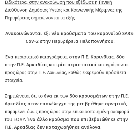
Ειδικότερα, στην ανακοίνωση που εξέδωσε η Γενική
Διεύθυνση Δημόσιας Υγείας και Κοινωνικής Μέριμνας της
Περιφέρειας σημειώνονται τα εξής:
Ανακοινώνονται έξι νέα κρούσματα του κορονοϊού SARS-
CoV-2 στην Περιφέρεια Πελοποννήσου.
Ένα
περιστατικό καταγράφεται
στην Π.Ε. Κορινθίας
,
δύο
στην Π.Ε. Αρκαδίας
και τ
ρία περιστατικά
καταγράφονται
προς ώρας στην Π.Ε. Λακωνίας, καθώς εκκρεμούν πρόσθετα
στοιχεία.
Σημειώνεται ότι το
ένα εκ των δύο κρουσμάτων στην Π.Ε.
Αρκαδίας στον επανέλεγχο της pcr βρέθηκε αρνητικό,
παραμένει όμως προς ώρας στην επικαιροποιημένη αναφορά
του ΕΟΔΥ. Έ
να άλλο κρούσμα που επιβεβαιώθηκε στην
Π.Ε. Αρκαδίας δεν καταχωρήθηκε ανάλογα.