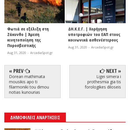
Φωτιά σε εξέλιξη στη
ΔΗ.Κ.Ε.Γ. | Χορήγηση
Βό
Ζάκυνθο | Άμεση
υποτροφιών του ΕΑΠ στους
Απ
κινητοποίηση της
κοινωνικά ασθενέστερους
χώ
Πυροσβεστικής
Αν
Aug 31, 2020
-
ArcadiaSpot.gr
Aug 31, 2020
-
ArcadiaSpot.gr
Aug
« PREV
NEXT »
Dorean mathimata
Ligei simera i
mousikis apo ti
prothesmia gia tis
filarmoniki tou dimou
forologikes diloseis
notias kunourias
ΔΗΜΟΦΙΛΕΙΣ ΑΝΑΡΤΗΣΕΙΣ