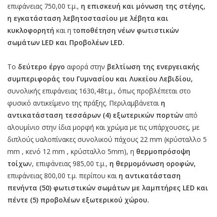
επιφάνειας 750,00 τ.μ.,
η επισκευή και μόνωση της στέγης,
η εγκατάσταση λεβητοστασίου με λέβητα και
κυκλοφορητή
και η τ
οποθέτηση νέων φωτιστικών
σωμάτων LED και Προβολέων LED.
Το
δεύτερο έργο
αφορά στην
βελτίωση της ενεργειακής
συμπεριφοράς του Γυμνασίου και Λυκείου Λεβιδίου,
συνολικής επιφάνειας 1630,48τ.μ., όπως προβλέπεται στο
φυσικό αντικείμενο της πράξης. Περιλαμβάνεται
η
αντικατάσταση τεσσάρων (4) εξωτερικών πορτών
από
αλουμίνιο στην ίδια μορφή και χρώμα με τις υπάρχουσες, με
διπλούς υαλοπίνακες συνολικού πάχους 22 mm (κρύσταλλο 5
mm , κενό 12 mm , κρύσταλλο 5mm), η
θερμοπρόσοψη
τοίχω
ν, επιφάνειας 985,00 τ.μ.,
η θερμομόνωση οροφών,
επιφάνειας 800,00 τ.μ. περίπου και
η αντικατάσταση
πενήντα (50) φωτιστικών σωμάτων με λαμπτήρες LED και
πέντε (5) προβολέων εξωτερικού χώρου.