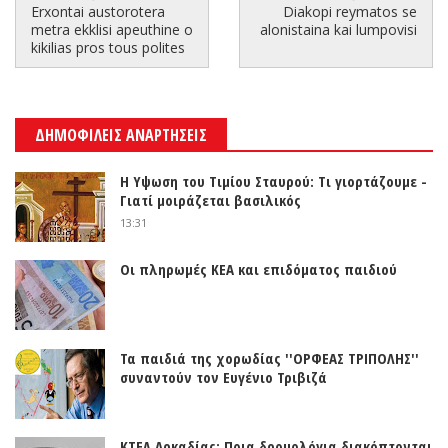
Erxontai austorotera
Diakopi reymatos se
metra ekklisi apeuthine o
alonistaina kai lumpovisi
kikilias pros tous polites
ΔΗΜΟΦΙΛΕΙΣ ΑΝΑΡΤΗΣΕΙΣ
Η Υψωση του Τιμίου Σταυρού: Τι γιορτάζουμε -
Γιατί μοιράζεται βασιλικός
13:31
Οι πληρωμές ΚΕΑ και επιδόματος παιδιού
Τα παιδιά της χορωδίας ''ΟΡΦΕΑΣ ΤΡΙΠΟΛΗΣ''
συναντούν τον Ευγένιο Τριβιζά
ΚΤΕΛ Αρκαδίας: Ποια δρομολόγια διακόπτονται