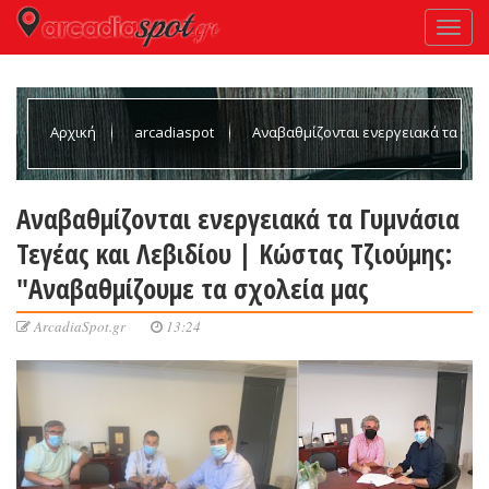
Αρχική
arcadiaspot
Αναβαθμίζονται ενεργειακά τα
Γυμνάσια Τεγέας και Λεβιδίου | Κώστας Τζιούμης:
Αναβαθμίζονται ενεργειακά τα Γυμνάσια
Τεγέας και Λεβιδίου | Κώστας Τζιούμης:
"Αναβαθμίζουμε τα σχολεία μας
"Αναβαθμίζουμε τα σχολεία μας
ArcadiaSpot.gr
13:24