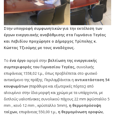
Στην υπογραφή συμφωνητικών για την εκτέλεση των
έργων ενεργειακής αναβάθμισης στα Γυμνάσια Τεγέας
και Λεβιδίου προχώρησε ο Δήμαρχος Τρίπολης κ.
Κώστας Τζιούμης με τους αναδόχους.
Το
ένα έργο
αφορά στην
βελτίωση της ενεργειακής
συμπεριφοράς του Γυμνασίου Τεγέας,
συνολικής
επιφάνειας 1558,02 τ.μ., όπως προβλέπεται στο φυσικό
αντικείμενο της πράξης. Περιλαμβάνεται η
αντικατάσταση 54
κουφωμάτων
(παράθυρα και εξωτερικές πόρτες) από
αλουμίνιο στην ίδια μορφή και χρώμα με τα υπάρχοντα, με
διπλούς υαλοπίνακες συνολικού πάχους 22 mm (κρύσταλλο 5
mm , κενό 12 mm , κρύσταλλο 5mm),
η θερμοπρόσοψη
τοίχων,
επιφάνειας 550,00 τ.μ.,
η θερμομόνωση οροφών,