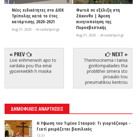
Νέες ειδικότητες στο ΔΙΕΚ
Φωτιά σε εξέλιξη στη
Τρίπολης κατά το έτος
Ζάκυνθο | Άμεση
κατάρτισης 2020-2021
κινητοποίηση της
Πυροσβεστικής
Aug 31, 2020
-
ArcadiaSpot.gr
Aug 31, 2020
-
ArcadiaSpot.gr
« PREV
NEXT »
Live enhmerwsh apo to
Therinocinema i tainia
xardalia pou tha einai
gorilompailades tha
ypoxrewtikh h maska
problithei simera sto
proaulio tou
pneumatikou kentrou
ΔΗΜΟΦΙΛΕΙΣ ΑΝΑΡΤΗΣΕΙΣ
Η Υψωση του Τιμίου Σταυρού: Τι γιορτάζουμε -
Γιατί μοιράζεται βασιλικός
13:31