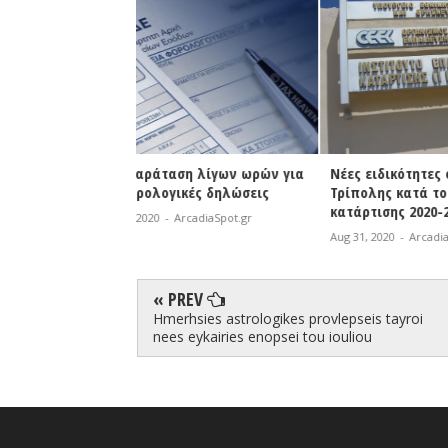
η λίγων ωρών για
Νέες ειδικότητες στο ΔΙΕΚ
Φωτιά σε 
κές δηλώσεις
Τρίπολης κατά το έτος
| Άμεση κ
κατάρτισης 2020-2021
Πυροσβεσ
rcadiaSpot.gr
Aug 31, 2020
-
ArcadiaSpot.gr
Aug 31, 2020
« PREV
Hmerhsies astrologikes provlepseis tayroi
nees eykairies enopsei tou iouliou