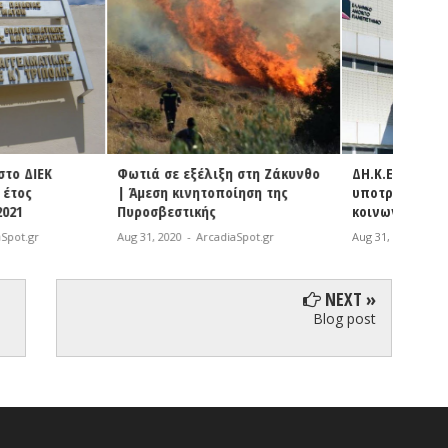
εξέλιξη στη Ζάκυνθο
ΔΗ.Κ.Ε.Γ. | Χορήγηση
Βόρει
ινητοποίηση της
υποτροφιών του ΕΑΠ στους
σε όλο
τικής
κοινωνικά ασθενέστερους
γηπέδ
-
ArcadiaSpot.gr
Aug 31, 2020
-
ArcadiaSpot.gr
Aug 31, 
NEXT »
Blog post