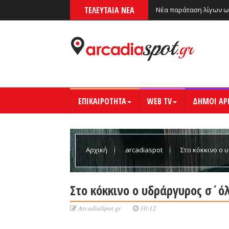
ΤΕΛΕΥΤΑΙΑ ΝΕΑ
Νέα παράταση λίγων ω
ΕΠΙΚΑΙΡΟΤΗΤΑ
WEB TV
ΔΗΜΟΙ ΑΡ
Αρχική
arcadiaspot
Στο κόκκινο ο 
Στο κόκκινο ο υδράργυρος σ΄ό
ArcadiaSpot.gr
10:12