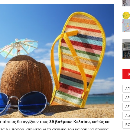
ΑΓ
ΑΡ
ΑΣ
Αυ
ά τόπους θα αγγίξουν τους
39 βαθμούς Κελσίου,
καθώς και
ΒΟ
ά τα 6 μποφόρ, συνθέτουν το σκηνικό του καιρού για σήμερα,