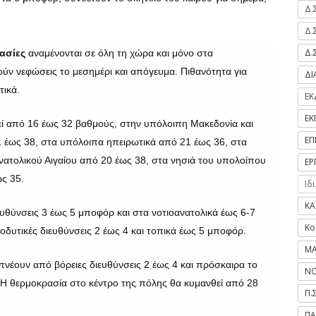
Δ.
Δ.
Δ.
ασίες
αναμένονται σε όλη τη χώρα και μόνο στα
ούν νεφώσεις το μεσημέρι και απόγευμα. Πιθανότητα για
Δ
τικά.
ΕΚ
ΕΚ
ί από 16 έως 32 βαθμούς, στην υπόλοιπη Μακεδονία και
ΕΠ
 έως 38, στα υπόλοιπα ηπειρωτικά από 21 έως 36, στα
Ανατολικού Αιγαίου από 20 έως 38, στα νησιά του υπολοίπου
ΕΡ
ως 35.
Ιδ
ΚΑ
υθύνσεις 3 έως 5 μποφόρ και στα νοτιοανατολικά έως 6-7
Κο
οδυτικές διευθύνσεις 2 έως 4 και τοπικά έως 5 μποφόρ.
ΜΑ
 πνέουν από βόρειες διευθύνσεις 2 έως 4 και πρόσκαιρα το
ΝΟ
 Η θερμοκρασία στο κέντρο της πόλης θα κυμανθεί από 28
Π.
ΠΑ