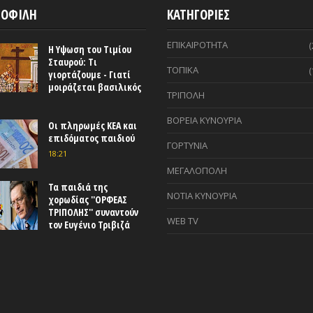
ΟΦΙΛΗ
ΚΑΤΗΓΟΡΙΕΣ
ΕΠΙΚΑΙΡΟΤΗΤΑ
(
Η Υψωση του Τιμίου
Σταυρού: Τι
ΤΟΠΙΚΑ
(
γιορτάζουμε - Γιατί
μοιράζεται βασιλικός
ΤΡΙΠΟΛΗ
ΒΟΡΕΙΑ ΚΥΝΟΥΡΙΑ
Οι πληρωμές ΚΕΑ και
επιδόματος παιδιού
ΓΟΡΤΥΝΙΑ
18:21
ΜΕΓΑΛΟΠΟΛΗ
Τα παιδιά της
ΝΟΤΙΑ ΚΥΝΟΥΡΙΑ
χορωδίας ''ΟΡΦΕΑΣ
ΤΡΙΠΟΛΗΣ'' συναντούν
WEB TV
τον Ευγένιο Τριβιζά