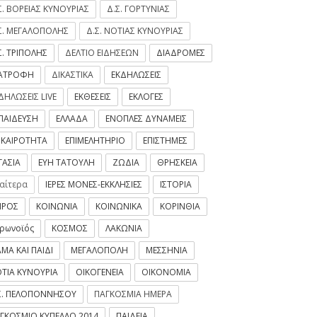
Σ. ΒΟΡΕΙΑΣ ΚΥΝΟΥΡΙΑΣ
Δ.Σ. ΓΟΡΤΥΝΙΑΣ
Σ. ΜΕΓΑΛΟΠΟΛΗΣ
Δ.Σ. ΝΟΤΙΑΣ ΚΥΝΟΥΡΙΑΣ
Σ. ΤΡΙΠΟΛΗΣ
ΔΕΛΤΙΟ ΕΙΔΗΣΕΩΝ
ΔΙΑΔΡΟΜΕΣ
ΙΑΤΡΟΦΗ
ΔΙΚΑΣΤΙΚΑ
ΕΚΔΗΛΩΣΕΙΣ
ΔΗΛΩΣΕΙΣ LIVE
ΕΚΘΕΣΕΙΣ
ΕΚΛΟΓΕΣ
ΠΑΙΔΕΥΣΗ
ΕΛΛΑΔΑ
ΕΝΟΠΛΕΣ ΔΥΝΑΜΕΙΣ
ΙΚΑΙΡΟΤΗΤΑ
ΕΠΙΜΕΛΗΤΗΡΙΟ
ΕΠΙΣΤΗΜΕΣ
ΓΑΣΙΑ
ΕΥΗ ΤΑΤΟΥΛΗ
ΖΩΔΙΑ
ΘΡΗΣΚΕΙΑ
ιαίτερα
ΙΕΡΕΣ ΜΟΝΕΣ-ΕΚΚΛΗΣΙΕΣ
ΙΣΤΟΡΙΑ
ΙΡΟΣ
ΚΟΙΝΩΝΙΑ
ΚΟΙΝΩΝΙΚΑ
ΚΟΡΙΝΘΙΑ
ρωνοϊός
ΚΟΣΜΟΣ
ΛΑΚΩΝΙΑ
ΜΑ ΚΑΙ ΠΑΙΔΙ
ΜΕΓΑΛΟΠΟΛΗ
ΜΕΣΣΗΝΙΑ
ΤΙΑ ΚΥΝΟΥΡΙΑ
ΟΙΚΟΓΕΝΕΙΑ
ΟΙΚΟΝΟΜΙΑ
Σ. ΠΕΛΟΠΟΝΝΗΣΟΥ
ΠΑΓΚΟΣΜΙΑ ΗΜΕΡΑ
ΓΚΟΣΜΙΟ ΚΥΠΕΛΛΟ 2014
ΠΑΙΔΕΙΑ