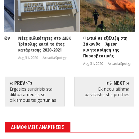
Νέες ειδικότητες στο ΔΙΕΚ
Φωτιά σε εξέλιξη στη
Τρίπολης κατά το έτος
Ζάκυνθο | Άμεση
κατάρτισης 2020-2021
κινητοποίηση της
Πυροσβεστικής
Aug 31, 2020
-
ArcadiaSpot.gr
Aug 31, 2020
-
ArcadiaSpot.gr
« PREV
NEXT »
Ergasies suntirisis sta
Ek neou aithma
diktua ardeusis se
paratashs stis prothes
oikismous tis gortunias
ΔΗΜΟΦΙΛΕΙΣ ΑΝΑΡΤΗΣΕΙΣ