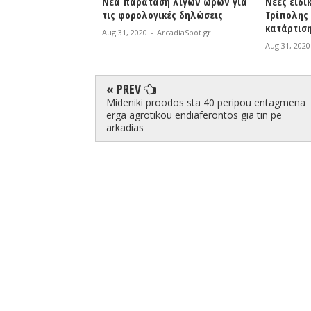
ση λίγων ωρών για
Νέες ειδικότητες στο ΔΙΕΚ
Φωτιά σε
ικές δηλώσεις
Τρίπολης κατά το έτος
| Άμεση 
κατάρτισης 2020-2021
Πυροσβε
ArcadiaSpot.gr
Aug 31, 2020
-
ArcadiaSpot.gr
Aug 31, 20
« PREV
Mideniki proodos sta 40 peripou entagmena
erga agrotikou endiaferontos gia tin pe
arkadias