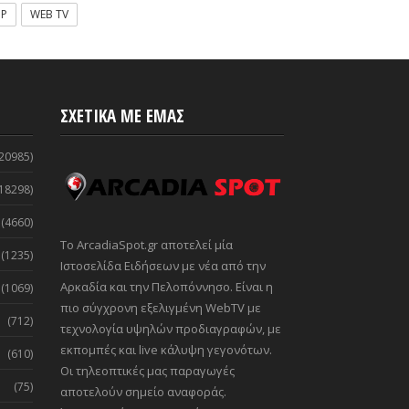
OP
WEB TV
ΣΧΕΤΙΚΑ ΜΕ ΕΜΑΣ
20985)
18298)
(4660)
Το ArcadiaSpot.gr αποτελεί μία
(1235)
Ιστοσελίδα Ειδήσεων με νέα από την
Αρκαδία και την Πελοπόννησο. Είναι η
(1069)
πιο σύγχρονη εξελιγμένη WebTV με
(712)
τεχνολογία υψηλών προδιαγραφών, με
εκπομπές και live κάλυψη γεγονότων.
(610)
Οι τηλεοπτικές μας παραγωγές
(75)
αποτελούν σημείο αναφοράς.