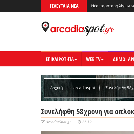
ΤΕΛΕΥΤΑΙΑ ΝΕΑ
Νέα παράταση λίγων ω
ΕΠΙΚΑΙΡΟΤΗΤΑ
WEB TV
ΔΗΜΟΙ ΑΡ
Αρχική
arcadiaspot
Συνελήφθη 58χ
Συνελήφθη 58χρονη για οπλο
ArcadiaSpot.gr
12:19