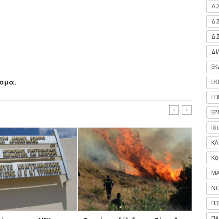
Δ.
Δ.
Δ.
Δ
ΕΚ
ομα.
ΕΚ
ΕΠ
ΕΡ
Ιδ
ΚΑ
Κο
ΜΑ
ΝΟ
Π.
ΠΑ