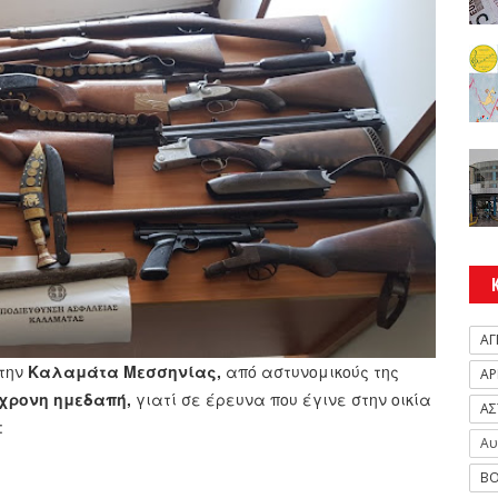
ΑΓ
στην
Καλαμάτα Μεσσηνίας,
από αστυνομικούς της
ΑΡ
χρονη ημεδαπή,
γιατί σε έρευνα που έγινε στην οικία
ΑΣ
:
Αυ
ΒΟ