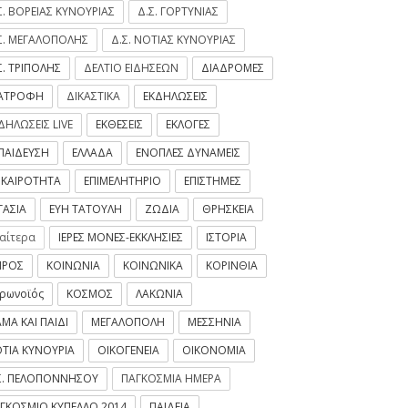
Σ. ΒΟΡΕΙΑΣ ΚΥΝΟΥΡΙΑΣ
Δ.Σ. ΓΟΡΤΥΝΙΑΣ
Σ. ΜΕΓΑΛΟΠΟΛΗΣ
Δ.Σ. ΝΟΤΙΑΣ ΚΥΝΟΥΡΙΑΣ
Σ. ΤΡΙΠΟΛΗΣ
ΔΕΛΤΙΟ ΕΙΔΗΣΕΩΝ
ΔΙΑΔΡΟΜΕΣ
ΙΑΤΡΟΦΗ
ΔΙΚΑΣΤΙΚΑ
ΕΚΔΗΛΩΣΕΙΣ
ΔΗΛΩΣΕΙΣ LIVE
ΕΚΘΕΣΕΙΣ
ΕΚΛΟΓΕΣ
ΠΑΙΔΕΥΣΗ
ΕΛΛΑΔΑ
ΕΝΟΠΛΕΣ ΔΥΝΑΜΕΙΣ
ΙΚΑΙΡΟΤΗΤΑ
ΕΠΙΜΕΛΗΤΗΡΙΟ
ΕΠΙΣΤΗΜΕΣ
ΓΑΣΙΑ
ΕΥΗ ΤΑΤΟΥΛΗ
ΖΩΔΙΑ
ΘΡΗΣΚΕΙΑ
ιαίτερα
ΙΕΡΕΣ ΜΟΝΕΣ-ΕΚΚΛΗΣΙΕΣ
ΙΣΤΟΡΙΑ
ΙΡΟΣ
ΚΟΙΝΩΝΙΑ
ΚΟΙΝΩΝΙΚΑ
ΚΟΡΙΝΘΙΑ
ρωνοϊός
ΚΟΣΜΟΣ
ΛΑΚΩΝΙΑ
ΜΑ ΚΑΙ ΠΑΙΔΙ
ΜΕΓΑΛΟΠΟΛΗ
ΜΕΣΣΗΝΙΑ
ΤΙΑ ΚΥΝΟΥΡΙΑ
ΟΙΚΟΓΕΝΕΙΑ
ΟΙΚΟΝΟΜΙΑ
Σ. ΠΕΛΟΠΟΝΝΗΣΟΥ
ΠΑΓΚΟΣΜΙΑ ΗΜΕΡΑ
ΓΚΟΣΜΙΟ ΚΥΠΕΛΛΟ 2014
ΠΑΙΔΕΙΑ