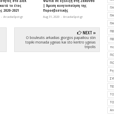
 εξέλιξη στη Ζάκυνθο
ΔΗ.Κ.Ε.Γ. | Χορήγηση
Βόρε
κινητοποίηση της
υποτροφιών του ΕΑΠ στους
σε ό
ΠΑ
στικής
κοινωνικά ασθενέστερους
γηπέ
ΠΑ
20
-
ArcadiaSpot.gr
Aug 31, 2020
-
ArcadiaSpot.gr
Aug 31
ΠΑ
ΠΕ
NEXT »
O bouleutis arkadias giorgos papailiou stin
ΠΕ
topiki monada ygeias kai sto kentro ygeias
tripolis
πε
ΠΟ
ΠΟ
Ρη
ΣΥ
ΤΕ
ΤΟ
ΤΟ
Ar