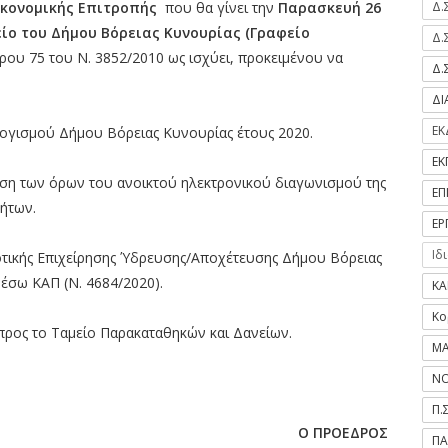
ικονομικής Επιτροπής
που θα γίνει την
Παρασκευή 26
Δ.
ίο του Δήμου Βόρειας Κυνουρίας (Γραφείο
Δ.
θρου 75 του Ν. 3852/2010 ως ισχύει, προκειμένου να
Δ.
Δ
ΕΚ
ισμού Δήμου Βόρειας Κυνουρίας έτους 2020.
ΕΚ
ιση των όρων του ανοικτού ηλεκτρονικού διαγωνισμού της
ΕΠ
ήτων.
ΕΡ
Ιδ
οτικής Επιχείρησης Ύδρευσης/Αποχέτευσης Δήμου Βόρειας
έσω ΚΑΠ (Ν. 4684/2020).
ΚΑ
Κο
προς το Ταμείο Παρακαταθηκών και Δανείων.
ΜΑ
ΝΟ
Π.
Ο ΠΡΟΕΔΡΟΣ
ΠΑ