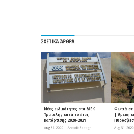
ΣΧΕΤΙΚΆ ΆΡΘΡΑ
ητες στο ΔΙΕΚ
Φωτιά σε εξέλιξη στη Ζάκυνθο
ΔΗ.Κ.Ε.Γ.
ά το έτος
| Άμεση κινητοποίηση της
υποτροφι
020-2021
Πυροσβεστικής
κοινωνικ
rcadiaSpot.gr
Aug 31, 2020
-
ArcadiaSpot.gr
Aug 31, 2020