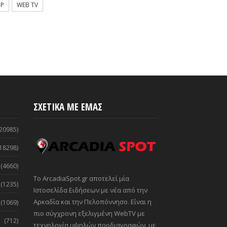
OP
WEB TV
ΣΧΕΤΙΚΑ ΜΕ ΕΜΑΣ
20985)
18298)
(4660)
Το ArcadiaSpot.gr αποτελεί μία
(1235)
Ιστοσελίδα Ειδήσεων με νέα από την
Αρκαδία και την Πελοπόννησο. Είναι η
(1069)
πιο σύγχρονη εξελιγμένη WebTV με
(712)
τεχνολογία υψηλών προδιαγραφών, με