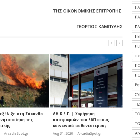
ΠΑ
ΤΗΣ ΟΙΚΟΝΟΜΙΚΗΣ ΕΠΙΤΡΟΠΗΣ
ΠΑ
ΓΕΩΡΓΙΟΣ ΚΑΜΠΥΛΗΣ
ΠΑ
ΠΕ
ΠΕ
πε
ΠΟ
ΠΟ
Ρη
ΣΥ
ΤΕ
 | Χορήγηση
Βόρεια Κυνουρία | Απολύμανση
Έρχον
ΤΟ
ών του ΕΑΠ στους
σε όλους τους χώρους του
ΚΤΕΛ
ΤΟ
ά ασθενέστερους
γηπέδου Αγίου Ανδρέα
Aug 31, 
Ar
-
ArcadiaSpot.gr
Aug 31, 2020
-
ArcadiaSpot.gr