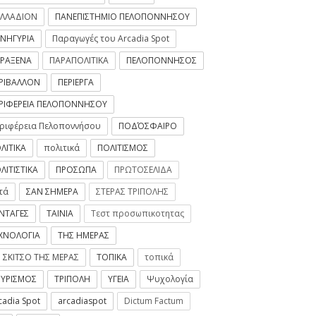
ΛΛΑΔΙΟΝ
ΠΑΝΕΠΙΣΤΗΜΙΟ ΠΕΛΟΠΟΝΝΗΣΟΥ
ΝΗΓΥΡΙΑ
Παραγωγές του Arcadia Spot
ΡΑΞΕΝΑ
ΠΑΡΑΠΟΛΙΤΙΚΑ
ΠΕΛΟΠΟΝΝΗΣΟΣ
ΡΙΒΑΛΛΟΝ
ΠΕΡΙΕΡΓΑ
ΡΙΦΕΡΕΙΑ ΠΕΛΟΠΟΝΝΗΣΟΥ
ριφέρεια Πελοποννήσου
ΠΟΔΌΣΦΑΙΡΟ
ΛΙΤΙΚΑ
πολιτικά
ΠΟΛΙΤΙΣΜΟΣ
ΛΙΤΙΣΤΙΚΑ
ΠΡΟΣΩΠΑ
ΠΡΩΤΟΣΕΛΙΔΑ
τά
ΣΑΝ ΣΗΜΕΡΑ
ΣΤΕΡΑΣ ΤΡΙΠΟΛΗΣ
ΝΤΑΓΕΣ
ΤΑΙΝΙΑ
Τεστ προσωπικοτητας
ΧΝΟΛΟΓΙΑ
ΤΗΣ ΗΜΕΡΑΣ
ται 550 προσλήψεις στα
 ΣΚΙΤΣΟ ΤΗΣ ΜΕΡΑΣ
ΤΟΠΙΚΑ
τοπικά
ΥΡΙΣΜΟΣ
ΤΡΙΠΟΛΗ
ΥΓΕΙΑ
Ψυχολογία
2020
-
ArcadiaSpot.gr
cadia Spot
arcadiaspot
Dictum Factum