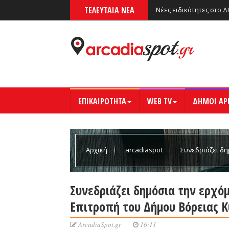
ΤΕΛΕΥΤΑΙΑ ΝΕΑ
Νέες ειδικότητες στο Δ
ΕΠΙΚΑΙΡΟΤΗΤΑ
WEB TV
ΔΗΜΟΙ ΑΡ
Αρχική
arcadiaspot
Συνεδριάζει δ
Δήμου Βόρειας Κυνουρίας
Συνεδριάζει δημόσια την ερχό
Επιτροπή του Δήμου Βόρειας Κ
ArcadiaSpot.gr
16:11