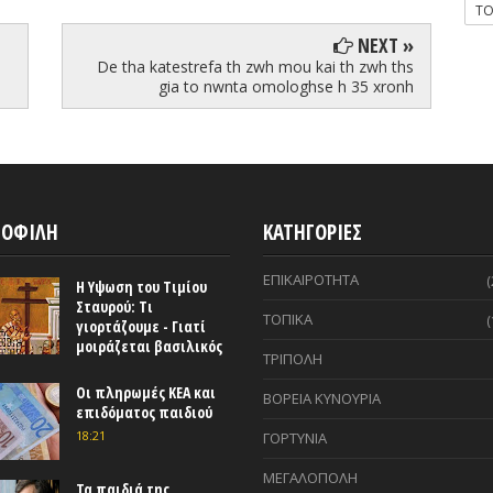
T
NEXT »
De tha katestrefa th zwh mou kai th zwh ths
gia to nwnta omologhse h 35 xronh
ΟΦΙΛΗ
ΚΑΤΗΓΟΡΙΕΣ
ΕΠΙΚΑΙΡΟΤΗΤΑ
(
Η Υψωση του Τιμίου
Σταυρού: Τι
ΤΟΠΙΚΑ
(
γιορτάζουμε - Γιατί
μοιράζεται βασιλικός
ΤΡΙΠΟΛΗ
Οι πληρωμές ΚΕΑ και
ΒΟΡΕΙΑ ΚΥΝΟΥΡΙΑ
επιδόματος παιδιού
18:21
ΓΟΡΤΥΝΙΑ
ΜΕΓΑΛΟΠΟΛΗ
Τα παιδιά της