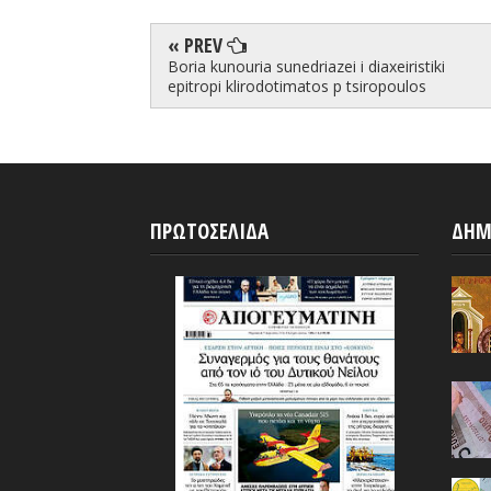
« PREV
Boria kunouria sunedriazei i diaxeiristiki
epitropi klirodotimatos p tsiropoulos
ΠΡΩΤΟΣΕΛΙΔΑ
ΔΗΜ