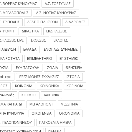
Σ. ΒΟΡΕΙΑΣ ΚΥΝΟΥΡΙΑΣ
Δ.Σ. ΓΟΡΤΥΝΙΑΣ
Σ. ΜΕΓΑΛΟΠΟΛΗΣ
Δ.Σ. ΝΟΤΙΑΣ ΚΥΝΟΥΡΙΑΣ
Σ. ΤΡΙΠΟΛΗΣ
ΔΕΛΤΙΟ ΕΙΔΗΣΕΩΝ
ΔΙΑΔΡΟΜΕΣ
ΙΑΤΡΟΦΗ
ΔΙΚΑΣΤΙΚΑ
ΕΚΔΗΛΩΣΕΙΣ
ΔΗΛΩΣΕΙΣ LIVE
ΕΚΘΕΣΕΙΣ
ΕΚΛΟΓΕΣ
ΠΑΙΔΕΥΣΗ
ΕΛΛΑΔΑ
ΕΝΟΠΛΕΣ ΔΥΝΑΜΕΙΣ
ΙΚΑΙΡΟΤΗΤΑ
ΕΠΙΜΕΛΗΤΗΡΙΟ
ΕΠΙΣΤΗΜΕΣ
ΓΑΣΙΑ
ΕΥΗ ΤΑΤΟΥΛΗ
ΖΩΔΙΑ
ΘΡΗΣΚΕΙΑ
ιαίτερα
ΙΕΡΕΣ ΜΟΝΕΣ-ΕΚΚΛΗΣΙΕΣ
ΙΣΤΟΡΙΑ
ΙΡΟΣ
ΚΟΙΝΩΝΙΑ
ΚΟΙΝΩΝΙΚΑ
ΚΟΡΙΝΘΙΑ
ρωνοϊός
ΚΟΣΜΟΣ
ΛΑΚΩΝΙΑ
ΜΑ ΚΑΙ ΠΑΙΔΙ
ΜΕΓΑΛΟΠΟΛΗ
ΜΕΣΣΗΝΙΑ
ΤΙΑ ΚΥΝΟΥΡΙΑ
ΟΙΚΟΓΕΝΕΙΑ
ΟΙΚΟΝΟΜΙΑ
Σ. ΠΕΛΟΠΟΝΝΗΣΟΥ
ΠΑΓΚΟΣΜΙΑ ΗΜΕΡΑ
ΓΚΟΣΜΙΟ ΚΥΠΕΛΛΟ 2014
ΠΑΙΔΕΙΑ