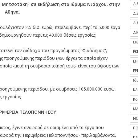
 Μητσοτάκη- σε εκδήλωση στο Ιδρυμα Νιάρχου, στην
Δ.
Αθήνα.
Δ.
Δ.
υλάχιστον 2,5 δισ. ευρώ, περιλαμβάνει περί τα 5.000 έργα
Δ
δημιουργηθούν περί τις 40.000 θέσεις εργασίας.
ΕΚ
ποτελεί τον διάδοχο του προγράμματος “Φιλόδημος”,
ΕΚ
ς προηγούμενης περιόδου (460 έργα) τα οποία είχαν
ΕΠ
 οποία -μετά τη συμβασιοποίησή τους- είναι του ύψους των
ΕΡ
Ιδ
 προηγούμενης περιόδου, με συμβάσεις 105.000.000 ευρώ,
ΚΑ
 εργασίας.
Κο
ΜΑ
ΕΡΙΦΕΡΕΙΑ ΠΕΛΟΠΟΝΝΗΣΟΥ
ΝΟ
ματος, έγινε αναφορά σε ορισμένα από τα έργα που
Π.
 αφορά την Περιφέρεια Πελοποννήσου- περιλαμβάνονται
ΠΑ