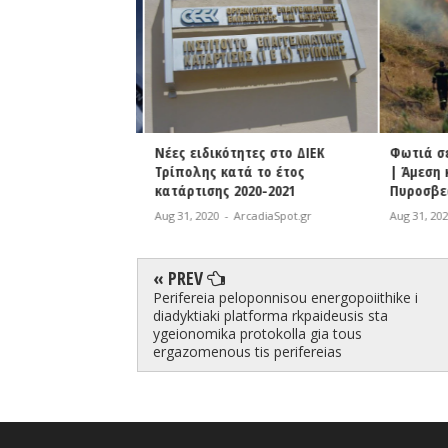
η λίγων ωρών για
Νέες ειδικότητες στο ΔΙΕΚ
Φωτιά σε 
κές δηλώσεις
Τρίπολης κατά το έτος
| Άμεση κ
κατάρτισης 2020-2021
Πυροσβεσ
rcadiaSpot.gr
Aug 31, 2020
-
ArcadiaSpot.gr
Aug 31, 2020
« PREV
Perifereia peloponnisou energopoiithike i
diadyktiaki platforma rkpaideusis sta
ygeionomika protokolla gia tous
ergazomenous tis perifereias