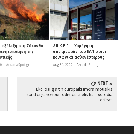
εξέλιξη στη Ζάκυνθο
ΔΗ.Κ.Ε.Γ. | Χορήγηση
Βόρει
ινητοποίηση της
υποτροφιών του ΕΑΠ στους
σε όλο
τικής
κοινωνικά ασθενέστερους
γηπέδ
-
ArcadiaSpot.gr
Aug 31, 2020
-
ArcadiaSpot.gr
Aug 31, 
NEXT »
Ekdilosi gia tin europaiki imera mousikis
sundiorganonoun odimos triplis kai i xorodia
orfeas