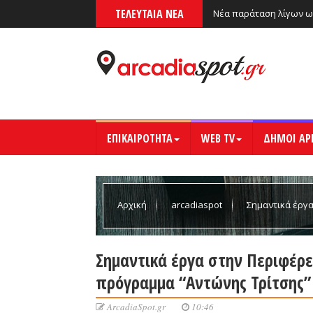
ΤΕΛΕΥΤΑΙΑ ΝΕΑ
Νέα παράταση λίγων ω
ΕΠΙΚΑΙΡΟΤΗΤΑ
WEB TV
ΔΗΜΟΙ ΑΡ
Αρχική
arcadiaspot
Σημαντικά έργ
πρόγραμμα “Αντώνης Τρίτσης” του υπουργείου
Σημαντικά έργα στην Περιφέρ
πρόγραμμα “Αντώνης Τρίτσης”
ArcadiaSpot.gr
10:46