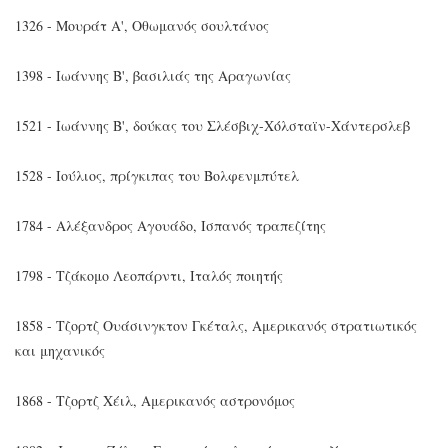
1326 - Μουράτ Α', Οθωμανός σουλτάνος
1398 - Ιωάννης Β', βασιλιάς της Αραγωνίας
1521 - Ιωάννης Β', δούκας του Σλέσβιχ-Χόλσταϊν-Χάντερσλεβ
1528 - Ιούλιος, πρίγκιπας του Βολφενμπύτελ
1784 - Αλέξανδρος Αγουάδο, Ισπανός τραπεζίτης
1798 - Τζάκομο Λεοπάρντι, Ιταλός ποιητής
1858 - Τζορτζ Ουάσινγκτον Γκέταλς, Αμερικανός στρατιωτικός
και μηχανικός
1868 - Τζορτζ Χέιλ, Αμερικανός αστρονόμος