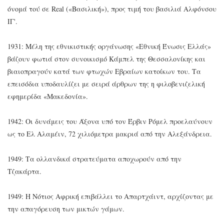
όνομά τού σε Real («Βασιλική»), προς τιμή του βασιλιά Αλφόνσου
ΙΓ'.
1931: Μέλη της εθνικιστικής οργάνωσης «Εθνική Ένωσις Ελλάς»
βάζουν φωτιά στον συνοικισμό Κάμπελ της Θεσσαλονίκης και
βιαιοπραγούν κατά των φτωχών Εβραίων κατοίκων του. Τα
επεισόδια υποδαυλίζει με σειρά άρθρων της η φιλοβενιζελική
εφημερίδα «Μακεδονία».
1942: Οι δυνάμεις του Άξονα υπό τον Έρβιν Ρόμελ προελαύνουν
ως το Ελ Αλαμέιν, 72 χιλιόμετρα μακριά από την Αλεξάνδρεια.
1949: Τα ολλανδικά στρατεύματα αποχωρούν από την
Τζακάρτα.
1949: Η Νότιος Αφρική επιβάλλει το Απαρτχάιντ, αρχίζοντας με
την απαγόρευση των μικτών γάμων.