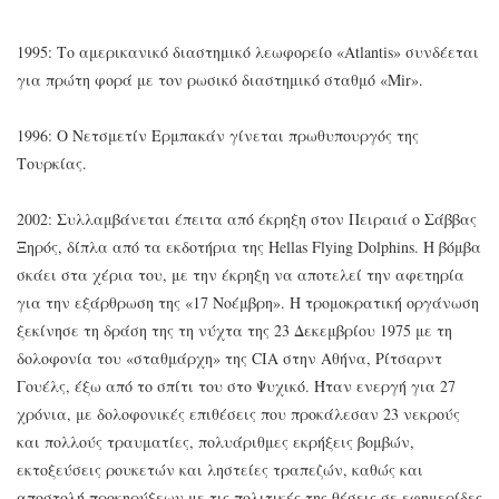
1995: Το αμερικανικό διαστημικό λεωφορείο «Atlantis» συνδέεται
για πρώτη φορά με τον ρωσικό διαστημικό σταθμό «Mir».
1996: Ο Νετσμετίν Ερμπακάν γίνεται πρωθυπουργός της
Τουρκίας.
2002: Συλλαμβάνεται έπειτα από έκρηξη στον Πειραιά ο Σάββας
Ξηρός, δίπλα από τα εκδοτήρια της Hellas Flying Dolphins. H βόμβα
σκάει στα χέρια του, με την έκρηξη να αποτελεί την αφετηρία
για την εξάρθρωση της «17 Νοέμβρη». Η τρομοκρατική οργάνωση
ξεκίνησε τη δράση της τη νύχτα της 23 Δεκεμβρίου 1975 με τη
δολοφονία του «σταθμάρχη» της CIA στην Αθήνα, Pίτσαρντ
Γουέλς, έξω από το σπίτι του στο Ψυχικό. Ήταν ενεργή για 27
χρόνια, με δολοφονικές επιθέσεις που προκάλεσαν 23 νεκρούς
και πολλούς τραυματίες, πολυάριθμες εκρήξεις βομβών,
εκτοξεύσεις ρουκετών και ληστείες τραπεζών, καθώς και
αποστολή προκηρύξεων με τις πολιτικές της θέσεις σε εφημερίδες