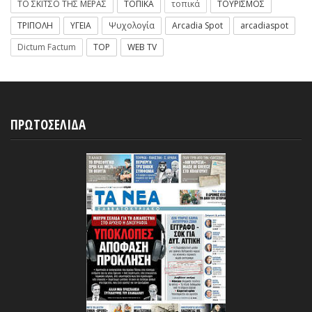
ΤΟ ΣΚΙΤΣΟ ΤΗΣ ΜΕΡΑΣ
ΤΟΠΙΚΑ
τοπικά
ΤΟΥΡΙΣΜΟΣ
ΤΡΙΠΟΛΗ
ΥΓΕΙΑ
Ψυχολογία
Arcadia Spot
arcadiaspot
Dictum Factum
TOP
WEB TV
ΠΡΩΤΟΣΕΛΙΔΑ