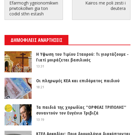
Efarmogh ygeionomikwn
Kairos me poli zesti i
prwtokollwn gia ton
deutera
codid sthn estash
ΔΗΜΟΦΙΛΕΙΣ ΑΝΑΡΤΗΣΕΙΣ
Η Υψωση του Τιμίου Σταυρού: Τι γιορτάζουμε -
Γιατί μοιράζεται βασιλικός
13:31
Οι πληρωμές ΚΕΑ και επιδόματος παιδιού
18:21
Τα παιδιά της χορωδίας ''ΟΡΦΕΑΣ ΤΡΙΠΟΛΗΣ''
συναντούν τον Ευγένιο Τριβιζά
13:19
ΚΤΕΛ Αρκαδίας: Ποια δρομολόγια διακόπτονται