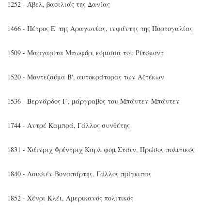
1252 - Άβελ, βασιλιάς της Δανίας
1466 - Πέτρος Ε' της Αραγωνίας, ινφάντης της Πορτογαλίας
1509 - Μαργαρίτα Μπωφόρ, κόμισσα του Ρίτσμοντ
1520 - Μοντεζούμα Β', αυτοκράτορας των Αζτέκων
1536 - Βερνάρδος Γ', μάργραβος του Μπάντεν-Μπάντεν
1744 - Αντρέ Καμπρά, Γάλλος συνθέτης
1831 - Χάινριχ Φρίντριχ Καρλ φομ Στάιν, Πρώσος πολιτικός
1840 - Λουσιέν Βοναπάρτης, Γάλλος πρίγκιπας
1852 - Χένρι Κλέι, Αμερικανός πολιτικός