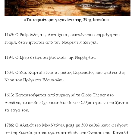
«Τα κυριότερα γεγονότα της 29ης Ιουνίου»
1149: Ο Ραϊμόνδος της Αντιόχειας σκοτώνεται στη μάχη του
Ινάμπ, όταν ηττάται από τον Νουρεντίν Ζενγκί.
1194: Ο Σβερ στέφεται βασιλιάς της Νορβηγίας.
1534: Ο Ζακ Καρτιέ είναι ο πρώτος Ευρωπαίος που φτάνει στη
Νήσο του Πρίγκιπα Εδουάρδου.
1613: Καταστρέφεται από πυρκαγιά το Globe Theater στο
Λονδίνο, το οποίο είχε κατασκευάσει ο Σέξπιρ για να παίζονται
τα έργα του.
1786: Ο Αλεξάντερ ΜακΝτόνελ μαζί με 500 καθολικούς φεύγουν
από τη Σκωτία για να εγκατασταθούν στο Οντάριο του Καναδά.