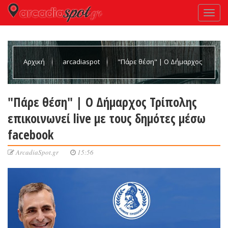
Αρχική
arcadiaspot
"Πάρε θέση" | Ο Δήμαρχος
Τρίπολης επικοινωνεί live με τους δημότες μέσω facebook
"Πάρε θέση" | Ο Δήμαρχος Τρίπολης
επικοινωνεί live με τους δημότες μέσω
facebook
ArcadiaSpot.gr
15:56