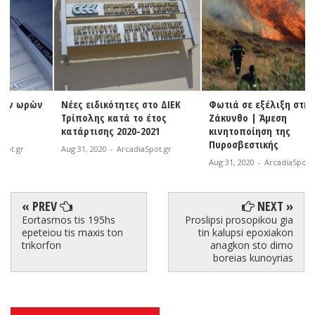
Νέες ειδικότητες στο ΔΙΕΚ
Φωτιά σε εξέλιξη στη
Τρίπολης κατά το έτος
Ζάκυνθο | Άμεση
κατάρτισης 2020-2021
κινητοποίηση της
Πυροσβεστικής
Aug 31, 2020
-
ArcadiaSpot.gr
Aug 31, 2020
-
ArcadiaSpot.gr
« PREV
NEXT »
Eortasmos tis 195hs
Proslipsi prosopikou gia
epeteiou tis maxis ton
tin kalupsi epoxiakon
trikorfon
anagkon sto dimo
boreias kunoyrias