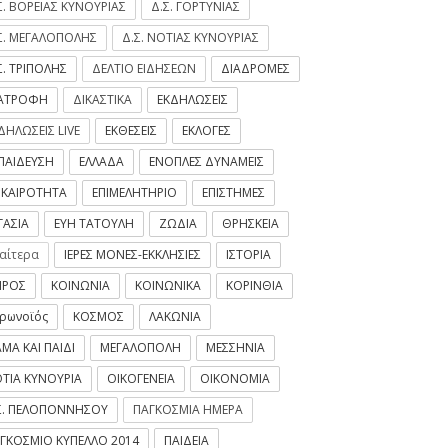
Σ. ΒΟΡΕΙΑΣ ΚΥΝΟΥΡΙΑΣ
Δ.Σ. ΓΟΡΤΥΝΙΑΣ
Σ. ΜΕΓΑΛΟΠΟΛΗΣ
Δ.Σ. ΝΟΤΙΑΣ ΚΥΝΟΥΡΙΑΣ
Σ. ΤΡΙΠΟΛΗΣ
ΔΕΛΤΙΟ ΕΙΔΗΣΕΩΝ
ΔΙΑΔΡΟΜΕΣ
ΙΑΤΡΟΦΗ
ΔΙΚΑΣΤΙΚΑ
ΕΚΔΗΛΩΣΕΙΣ
ΔΗΛΩΣΕΙΣ LIVE
ΕΚΘΕΣΕΙΣ
ΕΚΛΟΓΕΣ
ΠΑΙΔΕΥΣΗ
ΕΛΛΑΔΑ
ΕΝΟΠΛΕΣ ΔΥΝΑΜΕΙΣ
ΙΚΑΙΡΟΤΗΤΑ
ΕΠΙΜΕΛΗΤΗΡΙΟ
ΕΠΙΣΤΗΜΕΣ
ΓΑΣΙΑ
ΕΥΗ ΤΑΤΟΥΛΗ
ΖΩΔΙΑ
ΘΡΗΣΚΕΙΑ
ιαίτερα
ΙΕΡΕΣ ΜΟΝΕΣ-ΕΚΚΛΗΣΙΕΣ
ΙΣΤΟΡΙΑ
ΙΡΟΣ
ΚΟΙΝΩΝΙΑ
ΚΟΙΝΩΝΙΚΑ
ΚΟΡΙΝΘΙΑ
ρωνοϊός
ΚΟΣΜΟΣ
ΛΑΚΩΝΙΑ
ΜΑ ΚΑΙ ΠΑΙΔΙ
ΜΕΓΑΛΟΠΟΛΗ
ΜΕΣΣΗΝΙΑ
ΤΙΑ ΚΥΝΟΥΡΙΑ
ΟΙΚΟΓΕΝΕΙΑ
ΟΙΚΟΝΟΜΙΑ
Σ. ΠΕΛΟΠΟΝΝΗΣΟΥ
ΠΑΓΚΟΣΜΙΑ ΗΜΕΡΑ
ΓΚΟΣΜΙΟ ΚΥΠΕΛΛΟ 2014
ΠΑΙΔΕΙΑ