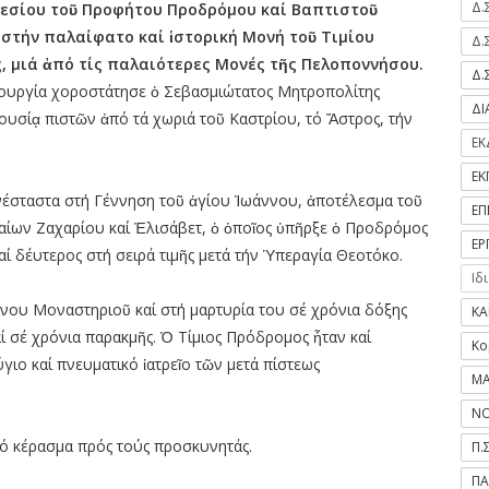
Δ.
νεσίου τοῦ Προφήτου Προδρόμου καί Βαπτιστοῦ
, στήν παλαίφατο καί ἱστορική Μονή τοῦ Τιμίου
Δ.
 μιά ἀπό τίς παλαιότερες Μονές τῆς Πελοποννήσου.
Δ.
τουργία χοροστάτησε ὁ Σεβασμιώτατος Μητροπολίτης
Δ
ουσίᾳ πιστῶν ἀπό τά χωριά τοῦ Καστρίου, τό Ἄστρος, τήν
ΕΚ
ΕΚ
έσταστα στή Γέννηση τοῦ ἁγίου Ἰωάννου, ἀποτέλεσμα τοῦ
ΕΠ
αίων Ζαχαρίου καί Ἐλισάβετ, ὁ ὁποῖος ὑπῆρξε ὁ Προδρόμος
ΕΡ
αί δέυτερος στή σειρά τιμῆς μετά τήν Ὑπεραγία Θεοτόκο.
Ιδ
ονου Μοναστηριοῦ καί στή μαρτυρία του σέ χρόνια δόξης
ΚΑ
αί σέ χρόνια παρακμῆς. Ὁ Τίμιος Πρόδρομος ἦταν καί
Κο
γιο καί πνευματικό ἰατρεῖο τῶν μετά πίστεως
ΜΑ
ΝΟ
ό κέρασμα πρός τούς προσκυνητάς.
Π.
ΠΑ