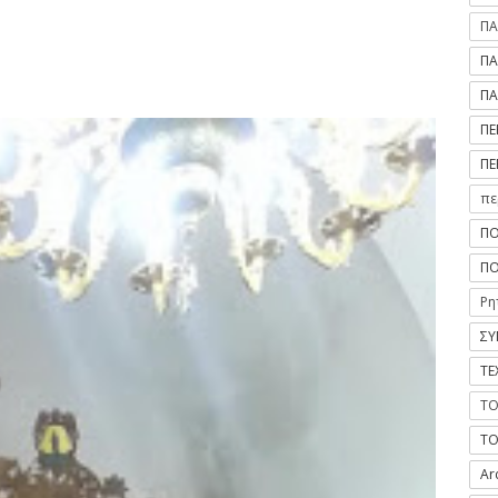
ΠΑ
ΠΑ
ΠΑ
ΠΕ
ΠΕ
πε
ΠΟ
ΠΟ
Ρη
ΣΥ
ΤΕ
ΤΟ
ΤΟ
Ar