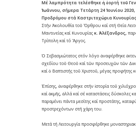
Μέ λαμπρότητα τελέσθηκε ἡ ἑορτή τοῦ Γε
Ἰωάννου, σήμερα Τετάρτη 24 Ἰουνίου 2020
Προδρόμου στά Καστριτοχώρια Κυνουρίας,
Στήν Ἀκολουθία τοῦ Ὄρθρου καί στή Θεία Λει
Μαντινείας καί Κυνουρίας
κ. Ἀλέξανδρος,
παρ
Τρίπολη καί τό Ἄργος.
Ὁ Σεβασμιώτατος στόν λόγο ἀναφέρθηκε ἐκτεν
σχεδίου τοῦ Θεοῦ καί τῶν προσευχῶν τῶν Δικ
καί ὁ Βαπτιστής τοῦ Χριστοῦ, μέγας προφήτης κ
Ἐπίσης, ἀναφέρθηκε στήν ἱστορία τοῦ χιλιόχρ
καί ἀκμῆς, ἀλλά καί σέ καταστάσεις δύσκολες κ
παραμένει πάντα μεσίτης καί προστάτης, καταφύ
προστρεχόντων στή χάρη του.
Μετά τή Λειτουργία προσφέρθηκε μοναστηριακ