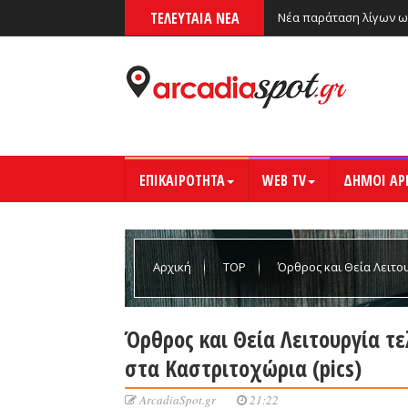
ΤΕΛΕΥΤΑΙΑ ΝΕΑ
Νέα παράταση λίγων ω
ΕΠΙΚΑΙΡΟΤΗΤΑ
WEB TV
ΔΗΜΟΙ ΑΡ
Αρχική
TOP
Όρθρος και Θεία Λειτο
Καστριτοχώρια (pics)
Όρθρος και Θεία Λειτουργία τ
στα Καστριτοχώρια (pics)
ArcadiaSpot.gr
21:22