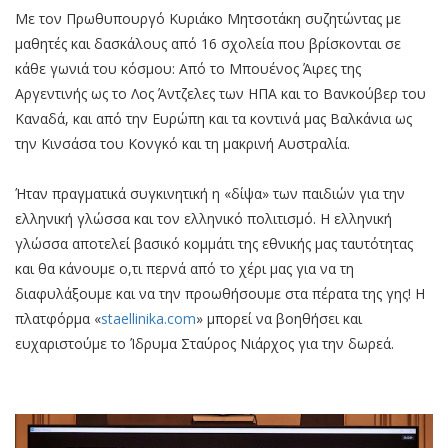
Με τον Πρωθυπουργό Κυριάκο Μητσοτάκη συζητώντας με
μαθητές και δασκάλους από 16 σχολεία που βρίσκονται σε
κάθε γωνιά του κόσμου: Από το Μπουένος Άιρες της
Αργεντινής ως το Λος Άντζελες των ΗΠΑ και το Βανκούβερ του
Καναδά, και από την Ευρώπη και τα κοντινά μας Βαλκάνια ως
την Κινσάσα του Κονγκό και τη μακρινή Αυστραλία.
Ήταν πραγματικά συγκινητική η «δίψα» των παιδιών για την
ελληνική γλώσσα και τον ελληνικό πολιτισμό. Η ελληνική
γλώσσα αποτελεί βασικό κομμάτι της εθνικής μας ταυτότητας
και θα κάνουμε ο,τι περνά από το χέρι μας για να τη
διαφυλάξουμε και να την προωθήσουμε στα πέρατα της γης! Η
πλατφόρμα «
staellinika.com
» μπορεί να βοηθήσει και
ευχαριστούμε το Ίδρυμα Σταύρος Νιάρχος για την δωρεά.