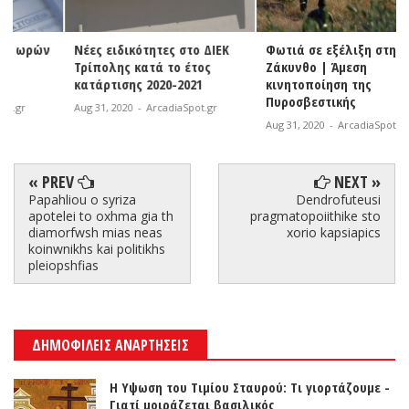
Νέες ειδικότητες στο ΔΙΕΚ
Φωτιά σε εξέλιξη στη
Τρίπολης κατά το έτος
Ζάκυνθο | Άμεση
κατάρτισης 2020-2021
κινητοποίηση της
Πυροσβεστικής
Aug 31, 2020
-
ArcadiaSpot.gr
Aug 31, 2020
-
ArcadiaSpot.gr
« PREV
NEXT »
Papahliou o syriza
Dendrofuteusi
apotelei to oxhma gia th
pragmatopoiithike sto
diamorfwsh mias neas
xorio kapsiapics
koinwnikhs kai politikhs
pleiopshfias
ΔΗΜΟΦΙΛΕΙΣ ΑΝΑΡΤΗΣΕΙΣ
Η Υψωση του Τιμίου Σταυρού: Τι γιορτάζουμε -
Γιατί μοιράζεται βασιλικός