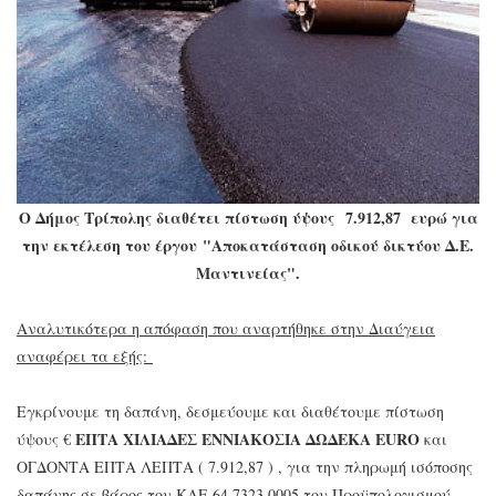
Ο Δήμος Τρίπολης διαθέτει πίστωση ύψους
7.912,87 ευρώ για
την εκτέλεση του έργου
"Αποκατάσταση οδικού δικτύου Δ.Ε.
Μαντινείας".
Αναλυτικότερα η απόφαση που αναρτήθηκε στην Διαύγεια
αναφέρει τα εξής:
Εγκρίνουμε τη δαπάνη, δεσμεύουμε και διαθέτουμε πίστωση
ΕΠΤΑ ΧΙΛΙΑΔΕΣ ΕΝΝΙΑΚΟΣΙΑ ΔΩΔΕΚΑ EURO
ύψους €
και
ΟΓΔΟΝΤΑ ΕΠΤΑ ΛΕΠΤΑ ( 7.912,87 ) , για την πληρωμή ισόποσης
δαπάνης σε βάρος του ΚΑΕ 64.7323.0005 του Προϋπολογισμού