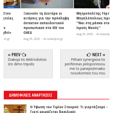
Ξεκινούν τη Δευτέρα οι
Μητροπολίτης Γόρτυνος και
αιτήσεις για την πρόσληψη
Μεγαλόπολεως Ιερεμίας:
έκτακτου εκπαιδευτικού
''Ναι στη μάσκα στους
προσωπικού στα ΙΕΚ του
Ιερούς Ναούς''
ΟΑΕΔ
Aug 29, 2020
-
ArcadiaSpot.gr
Aug 29, 2020
-
ArcadiaSpot.gr
« PREV
NEXT »
Diakopi tis ilektrodotisis
Pithani synergasia tis
sto dimo tripolis
perifereias peloponnisou
me to panepistimaiko
nosokomeio tou riou
ΔΗΜΟΦΙΛΕΙΣ ΑΝΑΡΤΗΣΕΙΣ
Η Υψωση του Τιμίου Σταυρού: Τι γιορτάζουμε -
Γιατί μοιράζεται βασιλικός