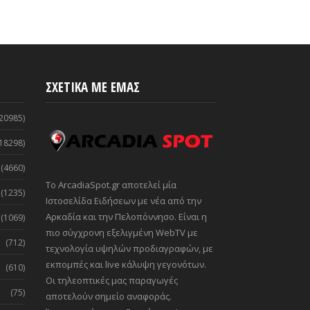
ΣΧΕΤΙΚΑ ΜΕ ΕΜΑΣ
20985)
18298)
(4660)
Το ArcadiaSpot.gr αποτελεί μία
(1235)
Ιστοσελίδα Ειδήσεων με νέα από την
Αρκαδία και την Πελοπόννησο. Είναι η
(1069)
πιο σύγχρονη εξελιγμένη WebTV με
(712)
τεχνολογία υψηλών προδιαγραφών, με
εκπομπές και live κάλυψη γεγονότων.
(610)
Οι τηλεοπτικές μας παραγωγές
(75)
αποτελούν σημείο αναφοράς.