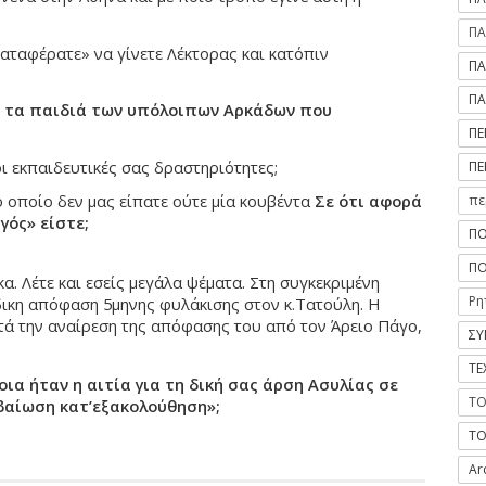
ΠΑ
ταφέρατε» να γίνετε Λέκτορας και κατόπιν 
ΠΑ
ΠΑ
 τα παιδιά των υπόλοιπων Αρκάδων που 
ΠΕ
οι εκπαιδευτικές σας δραστηριότητες;
ΠΕ
ο οποίο δεν μας είπατε ούτε μία κουβέντα
 Σε ότι αφορά 
πε
γός» είστε;
ΠΟ
ΠΟ
κα. Λέτε και εσείς μεγάλα ψέματα. Στη συγκεκριμένη 
Ρη
 είναι η τελεσίδικη απόφαση 5μηνης φυλάκισης στον κ.Τατούλη. Η 
ετά την αναίρεση της απόφασης του από τον Άρειο Πάγο, 
ΣΥ
ΤΕ
ια ήταν η αιτία για τη δική σας άρση Ασυλίας σε 
ΤΟ
βαίωση κατ’εξακολούθηση»;
ΤΟ
Ar