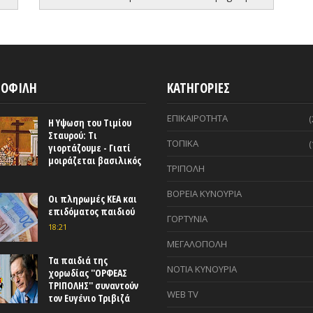
ΟΦΙΛΗ
ΚΑΤΗΓΟΡΙΕΣ
ΕΠΙΚΑΙΡΟΤΗΤΑ
(
Η Υψωση του Τιμίου
Σταυρού: Τι
ΤΟΠΙΚΑ
(
γιορτάζουμε - Γιατί
μοιράζεται βασιλικός
ΤΡΙΠΟΛΗ
ΒΟΡΕΙΑ ΚΥΝΟΥΡΙΑ
Οι πληρωμές ΚΕΑ και
επιδόματος παιδιού
ΓΟΡΤΥΝΙΑ
18:21
ΜΕΓΑΛΟΠΟΛΗ
Τα παιδιά της
ΝΟΤΙΑ ΚΥΝΟΥΡΙΑ
χορωδίας ''ΟΡΦΕΑΣ
ΤΡΙΠΟΛΗΣ'' συναντούν
WEB TV
τον Ευγένιο Τριβιζά