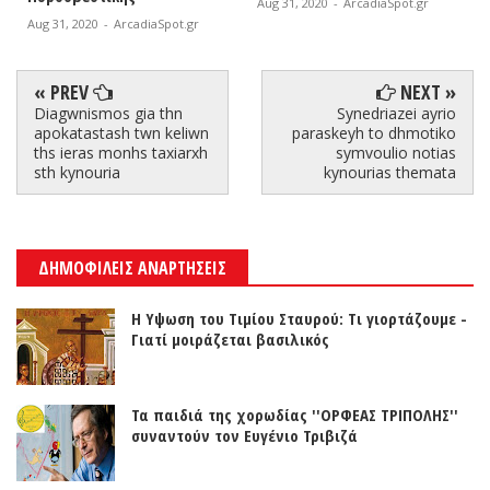
Aug 31, 2020
-
ArcadiaSpot.gr
Aug 31, 2020
-
ArcadiaSpot.gr
« PREV
NEXT »
Diagwnismos gia thn
Synedriazei ayrio
apokatastash twn keliwn
paraskeyh to dhmotiko
ths ieras monhs taxiarxh
symvoulio notias
sth kynouria
kynourias themata
ΔΗΜΟΦΙΛΕΙΣ ΑΝΑΡΤΗΣΕΙΣ
Η Υψωση του Τιμίου Σταυρού: Τι γιορτάζουμε -
Γιατί μοιράζεται βασιλικός
Τα παιδιά της χορωδίας ''ΟΡΦΕΑΣ ΤΡΙΠΟΛΗΣ''
συναντούν τον Ευγένιο Τριβιζά