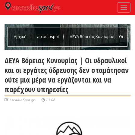
Αρχική
arcadiaspot
ΔΕΥΑ Βόρειας Κυνουρίας | Οι
υδραυλικοί και οι εργάτες ύδρευσης δεν σταμάτησαν ούτε μια
ΔΕΥΑ Βόρειας Κυνουρίας | Οι υδραυλικοί
και οι εργάτες ύδρευσης δεν σταμάτησαν
μέρα να εργάζονται και να παρέχουν υπηρεσίες
ούτε μια μέρα να εργάζονται και να
παρέχουν υπηρεσίες
ArcadiaSpot.gr
13:08