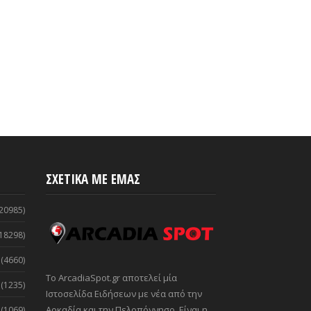
ου Αγίου Ανδρέα
Aug 31, 2020
-
ArcadiaSpot.gr
2020
-
ArcadiaSpot.gr
ΣΧΕΤΙΚΑ ΜΕ ΕΜΑΣ
20985)
18298)
(4660)
Το ArcadiaSpot.gr αποτελεί μία
(1235)
Ιστοσελίδα Ειδήσεων με νέα από την
Αρκαδία και την Πελοπόννησο. Είναι η
(1069)