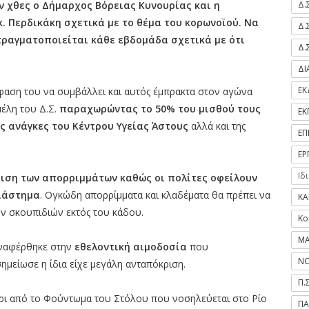
 χθες ο Δήμαρχος Βόρειας Κυνουρίας και η
Δ.
κ. Περδικάκη σχετικά με το θέμα του κορωνοϊού. Να
Δ.
πραγματοποιείται κάθε εβδομάδα σχετικά με ότι
Δ.
Δ
ΕΚ
αση του να συμβάλλει και αυτός έμπρακτα στον αγώνα
μέλη του Δ.Σ.
παραχωρώντας το 50% του μισθού τους
ΕΚ
ς ανάγκες του Κέντρου Υγείας Άστους
αλλά και της
ΕΠ
ΕΡ
Ιδ
ριση των απορριμμάτων καθώς οι πολίτες οφείλουν
διάστημα
. Ογκώδη απορρίμματα και κλαδέματα θα πρέπει να
ΚΑ
ν σκουπιδιών εκτός του κάδου.
Κο
ΜΑ
αναφέρθηκε στην
εθελοντική αιμοδοσία
που
ΝΟ
ημείωσε η ίδια είχε μεγάλη ανταπόκριση.
Π.
γάρι από το Φούντωμα του Στόλου που νοσηλεύεται στο Ρίο
ΠΑ