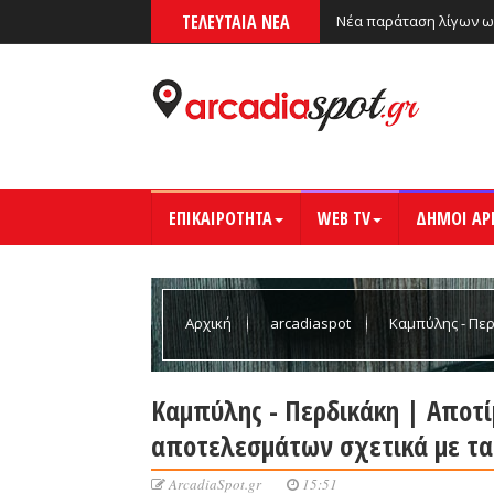
ΤΕΛΕΥΤΑΙΑ ΝΕΑ
Νέα παράταση λίγων ω
ΕΠΙΚΑΙΡΟΤΗΤΑ
WEB TV
ΔΗΜΟΙ ΑΡ
Αρχική
arcadiaspot
Καμπύλης - Πε
σχετικά με τα μέτρα κατά του κορωνοϊού (vid)
Καμπύλης - Περδικάκη | Αποτί
αποτελεσμάτων σχετικά με τα 
ArcadiaSpot.gr
15:51