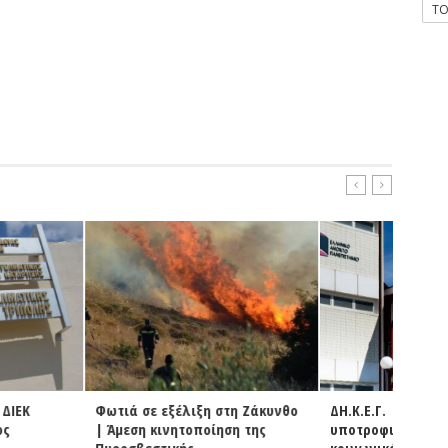
T
εξέλιξη στη Ζάκυνθο
ΔΗ.Κ.Ε.Γ. | Χορήγηση
Βόρει
ινητοποίηση της
υποτροφιών του ΕΑΠ στους
σε όλο