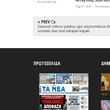
κατάρτισης 2020-2021
Πυροσβεσ
rcadiaSpot.gr
Aug 31, 2020
-
ArcadiaSpot.gr
Aug 31, 2020
« PREV
Diaswsh mikrou paidiou apo astynomikous t
omadas dias eixe katapiei kapaki
ΠΡΩΤΟΣΕΛΙΔΑ
ΔΗΜ
13:31