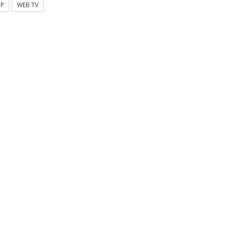
OP
WEB TV
α Κυνουρία | Απολύμανση
Έρχονται 550 προσλήψεις στα
υς τους χώρους του
ΚΤΕΛ