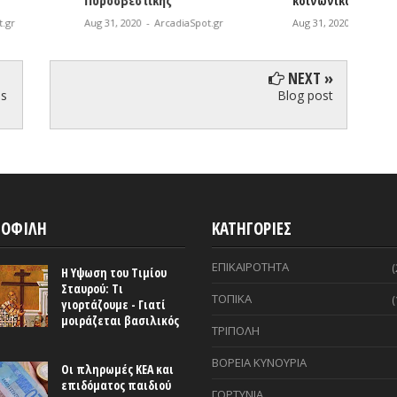
τικής
κοινωνικά ασθενέστερους
γηπέδ
-
ArcadiaSpot.gr
Aug 31, 2020
-
ArcadiaSpot.gr
Aug 31, 
NEXT »
hs
Blog post
ΟΦΙΛΗ
ΚΑΤΗΓΟΡΙΕΣ
ΕΠΙΚΑΙΡΟΤΗΤΑ
(
Η Υψωση του Τιμίου
Σταυρού: Τι
ΤΟΠΙΚΑ
(
γιορτάζουμε - Γιατί
μοιράζεται βασιλικός
ΤΡΙΠΟΛΗ
ΒΟΡΕΙΑ ΚΥΝΟΥΡΙΑ
Οι πληρωμές ΚΕΑ και
επιδόματος παιδιού
ΓΟΡΤΥΝΙΑ