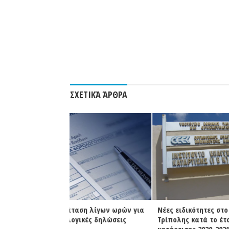
ΣΧΕΤΙΚΆ ΆΡΘΡΑ
η λίγων ωρών για
Νέες ειδικότητες στο ΔΙΕΚ
Φωτιά σε 
κές δηλώσεις
Τρίπολης κατά το έτος
| Άμεση κ