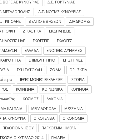
Σ. ΒΟΡΕΙΑΣ ΚΥΝΟΥΡΙΑΣ
Δ.Σ. ΓΟΡΤΥΝΙΑΣ
Σ. ΜΕΓΑΛΟΠΟΛΗΣ
Δ.Σ. ΝΟΤΙΑΣ ΚΥΝΟΥΡΙΑΣ
Σ. ΤΡΙΠΟΛΗΣ
ΔΕΛΤΙΟ ΕΙΔΗΣΕΩΝ
ΔΙΑΔΡΟΜΕΣ
ΙΑΤΡΟΦΗ
ΔΙΚΑΣΤΙΚΑ
ΕΚΔΗΛΩΣΕΙΣ
ΔΗΛΩΣΕΙΣ LIVE
ΕΚΘΕΣΕΙΣ
ΕΚΛΟΓΕΣ
ΠΑΙΔΕΥΣΗ
ΕΛΛΑΔΑ
ΕΝΟΠΛΕΣ ΔΥΝΑΜΕΙΣ
ΙΚΑΙΡΟΤΗΤΑ
ΕΠΙΜΕΛΗΤΗΡΙΟ
ΕΠΙΣΤΗΜΕΣ
ΓΑΣΙΑ
ΕΥΗ ΤΑΤΟΥΛΗ
ΖΩΔΙΑ
ΘΡΗΣΚΕΙΑ
ιαίτερα
ΙΕΡΕΣ ΜΟΝΕΣ-ΕΚΚΛΗΣΙΕΣ
ΙΣΤΟΡΙΑ
ΙΡΟΣ
ΚΟΙΝΩΝΙΑ
ΚΟΙΝΩΝΙΚΑ
ΚΟΡΙΝΘΙΑ
ρωνοϊός
ΚΟΣΜΟΣ
ΛΑΚΩΝΙΑ
ΜΑ ΚΑΙ ΠΑΙΔΙ
ΜΕΓΑΛΟΠΟΛΗ
ΜΕΣΣΗΝΙΑ
ΤΙΑ ΚΥΝΟΥΡΙΑ
ΟΙΚΟΓΕΝΕΙΑ
ΟΙΚΟΝΟΜΙΑ
Σ. ΠΕΛΟΠΟΝΝΗΣΟΥ
ΠΑΓΚΟΣΜΙΑ ΗΜΕΡΑ
ΓΚΟΣΜΙΟ ΚΥΠΕΛΛΟ 2014
ΠΑΙΔΕΙΑ