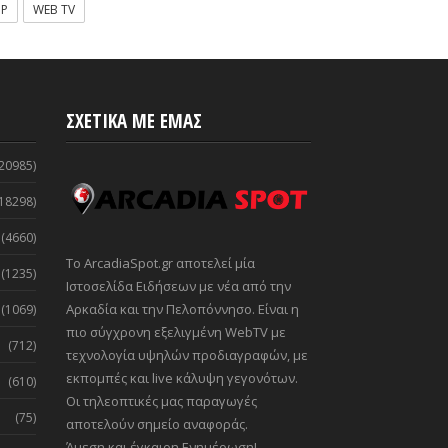
OP
WEB TV
ΣΧΕΤΙΚΑ ΜΕ ΕΜΑΣ
20985)
18298)
(4660)
Το ArcadiaSpot.gr αποτελεί μία
(1235)
Ιστοσελίδα Ειδήσεων με νέα από την
Αρκαδία και την Πελοπόννησο. Είναι η
(1069)
πιο σύγχρονη εξελιγμένη WebTV με
(712)
τεχνολογία υψηλών προδιαγραφών, με
εκπομπές και live κάλυψη γεγονότων.
(610)
Οι τηλεοπτικές μας παραγωγές
(75)
αποτελούν σημείο αναφοράς.
Άμεση και έγκαιρη Ενημέρωση!