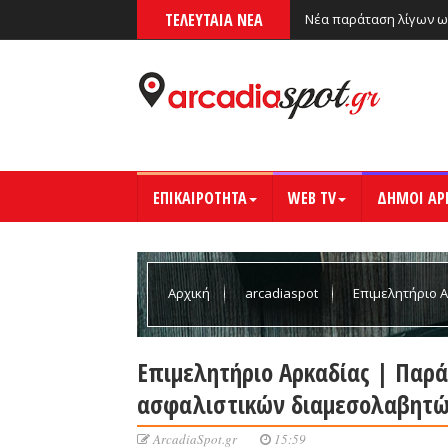
ΤΕΛΕΥΤΑΙΑ ΝΕΑ
Νέα παράταση λίγων ω
ΕΠΙΚΑΙΡΟΤΗΤΑ
WEB TV
ΔΗΜΟΙ ΑΡ
Αρχική
arcadiaspot
Επιμελητήριο 
ασφαλιστικών διαμεσολαβητών
Επιμελητήριο Αρκαδίας | Παρ
ασφαλιστικών διαμεσολαβητ
ArcadiaSpot.gr
15:59