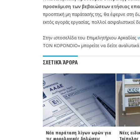
προσκόμιση των βεβαιώσεων ετήσιας επαγ
προοπτική μη παράτασής της, θα έφερνε στη δ
εκτός αγοράς εργασίας, πολλοί ασφαλιστικοί δ
Στην ιστοσελίδα του Επιμελητήριου Αρκαδίας
w
ΤΟΝ ΚΟΡΟΝΟΙΟ» μπορείτε να δείτε αναλυτικά 
ΣΧΕΤΙΚΆ ΆΡΘΡΑ
ταση λίγων ωρών για
Νέες ειδικότητες στο ΔΙΕΚ
Φωτιά 
ογικές δηλώσεις
Τρίπολης κατά το έτος
| Άμεσ