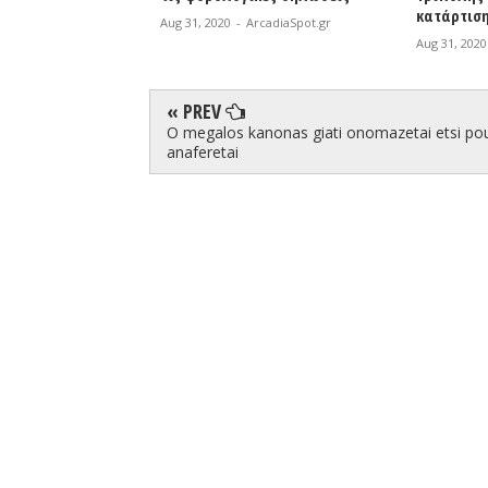
κατάρτισης 2020-2021
Πυροσβ
-
ArcadiaSpot.gr
Aug 31, 2020
-
ArcadiaSpot.gr
Aug 31, 
« PREV
O megalos kanonas giati onomazetai etsi po
anaferetai