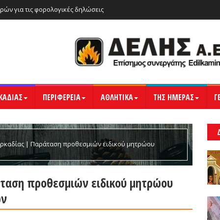
ρών για τις φορολογικές δηλώσεις
ΚΑΔΙΑΣ
ΠΕΡΙΦΕΡΕΙΑ
ΑΘΛΗΤΙΚΑ
ΤΗΣ ΗΜΕΡΑΣ
Γ
Αρκαδίας | Παράταση προθεσμιών ειδικού μητρώου
άταση προθεσμιών ειδικού μητρώου
ών