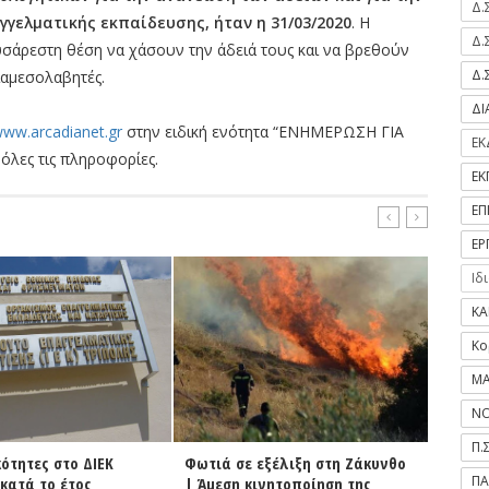
Δ.
γελματικής εκπαίδευσης, ήταν η 31/03/2020
. Η
Δ.
υσάρεστη θέση να χάσουν την άδειά τους και να βρεθούν
Δ.
ιαμεσολαβητές.
Δ
ww.arcadianet.gr
στην ειδική ενότητα “ΕΝΗΜΕΡΩΣΗ ΓΙΑ
ΕΚ
όλες τις πληροφορίες.
ΕΚ
ΕΠ
ΕΡ
Ιδ
ΚΑ
Κο
ΜΑ
ΝΟ
Π.
σε εξέλιξη στη Ζάκυνθο
ΔΗ.Κ.Ε.Γ. | Χορήγηση
Βόρ
ΠΑ
η κινητοποίηση της
υποτροφιών του ΕΑΠ στους
σε 