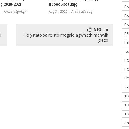
εστικής
κοινωνικά ασθενέστερους
γηπ
ΠΑ
2020
-
ArcadiaSpot.gr
Aug 31, 2020
-
ArcadiaSpot.gr
Aug 
ΠΑ
ΠΑ
NEXT »
ΠΕ
u
To ystato xaire sto megalo agwnisth manwlh
glezo
ΠΕ
πε
ΠΟ
ΠΟ
Ρη
ΣΥ
ΤΕ
ΤΟ
ΤΟ
Ar