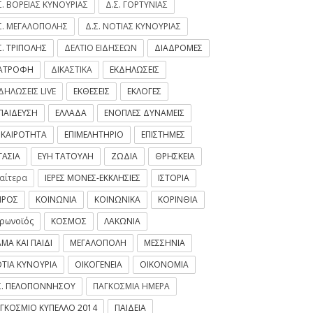
Σ. ΒΟΡΕΙΑΣ ΚΥΝΟΥΡΙΑΣ
Δ.Σ. ΓΟΡΤΥΝΙΑΣ
Σ. ΜΕΓΑΛΟΠΟΛΗΣ
Δ.Σ. ΝΟΤΙΑΣ ΚΥΝΟΥΡΙΑΣ
Σ. ΤΡΙΠΟΛΗΣ
ΔΕΛΤΙΟ ΕΙΔΗΣΕΩΝ
ΔΙΑΔΡΟΜΕΣ
ΙΑΤΡΟΦΗ
ΔΙΚΑΣΤΙΚΑ
ΕΚΔΗΛΩΣΕΙΣ
ΔΗΛΩΣΕΙΣ LIVE
ΕΚΘΕΣΕΙΣ
ΕΚΛΟΓΕΣ
ΠΑΙΔΕΥΣΗ
ΕΛΛΑΔΑ
ΕΝΟΠΛΕΣ ΔΥΝΑΜΕΙΣ
ΙΚΑΙΡΟΤΗΤΑ
ΕΠΙΜΕΛΗΤΗΡΙΟ
ΕΠΙΣΤΗΜΕΣ
ΓΑΣΙΑ
ΕΥΗ ΤΑΤΟΥΛΗ
ΖΩΔΙΑ
ΘΡΗΣΚΕΙΑ
ιαίτερα
ΙΕΡΕΣ ΜΟΝΕΣ-ΕΚΚΛΗΣΙΕΣ
ΙΣΤΟΡΙΑ
ΙΡΟΣ
ΚΟΙΝΩΝΙΑ
ΚΟΙΝΩΝΙΚΑ
ΚΟΡΙΝΘΙΑ
ρωνοϊός
ΚΟΣΜΟΣ
ΛΑΚΩΝΙΑ
ΜΑ ΚΑΙ ΠΑΙΔΙ
ΜΕΓΑΛΟΠΟΛΗ
ΜΕΣΣΗΝΙΑ
ΤΙΑ ΚΥΝΟΥΡΙΑ
ΟΙΚΟΓΕΝΕΙΑ
ΟΙΚΟΝΟΜΙΑ
Σ. ΠΕΛΟΠΟΝΝΗΣΟΥ
ΠΑΓΚΟΣΜΙΑ ΗΜΕΡΑ
εια Κυνουρία | Απολύμανση
Έρχονται 550 προσλήψεις στα
ΓΚΟΣΜΙΟ ΚΥΠΕΛΛΟ 2014
ΠΑΙΔΕΙΑ
όλους τους χώρους του
ΚΤΕΛ