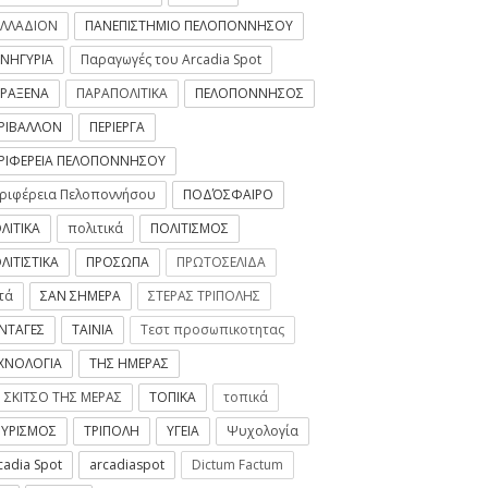
έδου Αγίου Ανδρέα
Aug 31, 2020
-
ArcadiaSpot.gr
ΛΛΑΔΙΟΝ
ΠΑΝΕΠΙΣΤΗΜΙΟ ΠΕΛΟΠΟΝΝΗΣΟΥ
31, 2020
-
ArcadiaSpot.gr
ΝΗΓΥΡΙΑ
Παραγωγές του Arcadia Spot
ΡΑΞΕΝΑ
ΠΑΡΑΠΟΛΙΤΙΚΑ
ΠΕΛΟΠΟΝΝΗΣΟΣ
ΡΙΒΑΛΛΟΝ
ΠΕΡΙΕΡΓΑ
ΡΙΦΕΡΕΙΑ ΠΕΛΟΠΟΝΝΗΣΟΥ
ριφέρεια Πελοποννήσου
ΠΟΔΌΣΦΑΙΡΟ
ΛΙΤΙΚΑ
πολιτικά
ΠΟΛΙΤΙΣΜΟΣ
ΛΙΤΙΣΤΙΚΑ
ΠΡΟΣΩΠΑ
ΠΡΩΤΟΣΕΛΙΔΑ
τά
ΣΑΝ ΣΗΜΕΡΑ
ΣΤΕΡΑΣ ΤΡΙΠΟΛΗΣ
ΝΤΑΓΕΣ
ΤΑΙΝΙΑ
Τεστ προσωπικοτητας
ΧΝΟΛΟΓΙΑ
ΤΗΣ ΗΜΕΡΑΣ
 ΣΚΙΤΣΟ ΤΗΣ ΜΕΡΑΣ
ΤΟΠΙΚΑ
τοπικά
ΥΡΙΣΜΟΣ
ΤΡΙΠΟΛΗ
ΥΓΕΙΑ
Ψυχολογία
cadia Spot
arcadiaspot
Dictum Factum