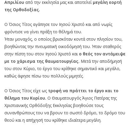
Απριλίου
από την εκκλησία μας και αποτελεί
μεγάλη εορτή
της Ορθοδοξίας.
Ο Όσιος Τίτος αγάπησε τον Ιησού Χριστό και από νωρίς
φρόντισε να γίνει πράξη το θέλημά του.
Ήταν μοναχός, ο οποίος βρισκόταν κοντά στον πλησίον του,
βοηθώντας την πνευματική οικοδόμησή του. Ήταν σταθερός
στην πίστη του στον Ιησού Χριστό και
ο θεός τον αντάμειψε
με το χάρισμα της θαυματουργίας.
Μετά την αποδήμησή
του στον Κύριο, το έργο του κρίθηκε σημαντικό και μεγάλο,
καθώς άφησε πίσω του πολλούς μιμητές.
Ο Όσιος Τίτος είχε ως
τροφή να πράττει το έργο και το
θέλημα του Κυρίου.
Ο Θαυματουργός Άγιος Πατέρας της
Χριστιανικής Ορθόδοξης Εκκλησίας βοηθούσε τους
συνανθρώπους του να βρουν το σωστό δρόμο, το δρόμο του
θεού και η απήχησή του κρίθηκε ιδιαίτερα μεγάλη.