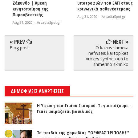
Ζάκυνθο | Άμεση
υποτροφιών του ΕΑΠ στους
κινητοποίηση της
κοινωνικά ασθενέστερους
Πυροσβεστικής
Aug 31, 2020
-
ArcadiaSpot.gr
Aug 31, 2020
-
ArcadiaSpot.gr
« PREV
NEXT »
Blog post
O kairos shmera
nefwseis kai topikes
vroxes synthetoun to
shmerino skhniko
ΔΗΜΟΦΙΛΕΙΣ ΑΝΑΡΤΗΣΕΙΣ
Η Υψωση του Τιμίου Σταυρού: Τι γιορτάζουμε -
Γιατί μοιράζεται βασιλικός
Τα παιδιά της χορωδίας ''ΟΡΦΕΑΣ ΤΡΙΠΟΛΗΣ''