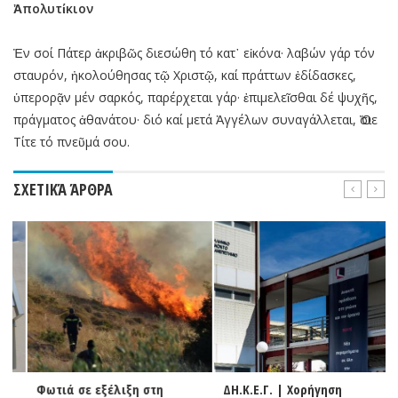
Ἀπολυτίκιον
Ἐν σοί Πάτερ ἀκριβῶς διεσώθη τό κατ᾽ εἰκόνα· λαβών γάρ τόν
σταυρόν, ἠκολούθησας τῷ Χριστῷ, καί πράττων ἐδίδασκες,
ὑπερορᾷν μέν σαρκός, παρέρχεται γάρ· ἐπιμελεῖσθαι δέ ψυχῆς,
πράγματος ἀθανάτoυ· διό καί μετά Ἀγγέλων συναγάλλεται, Ὅσιε
Τίτε τό πνεῦμά σου.
ΣΧΕΤΙΚΆ ΆΡΘΡΑ
Φωτιά σε εξέλιξη στη
ΔΗ.Κ.Ε.Γ. | Χορήγηση