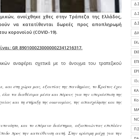
Δ.
Δ.
μικών, ανοίχθηκε χθες στην Τράπεζα της Ελλάδος,
Δ.
ορούν να κατατίθενται δωρεές προς αποπληρωμή
ου κορονοϊού (COVID-19).
Δ
ΕΚ
ίναι: GR 8901000230000002341216317.
ΕΚ
ΕΠ
ικών αναφέρει σχετικά με το άνοιγμα του τραπεζικού
ΕΡ
Ιδ
ε, και στη χώρα μας, εξαιτίας της πανδημίας, το Κράτος έχει
ΚΑ
, όλα τα διαθέσιμα μέσα και πόρους για την υπεράσπιση της
Κο
είας και τη στήριξη της οικονομίας, της απασχόλησης και της
ΜΑ
ΝΟ
αυτονόητο, και το επόμενο διάστημα, αξιοποιώντας επιπλέον
Π.
πεδο προς την κατεύθυνση αυτή. Στην κρίσιμη μάχη για την
ΠΑ