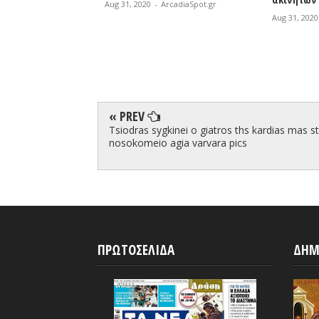
ArcadiaSpot.gr
Aug 31, 2
Aug 31, 2020
-
ArcadiaSpot.gr
« PREV
Tsiodras sygkinei o giatros ths kardias mas s
nosokomeio agia varvara pics
ΠΡΩΤΟΣΕΛΙΔΑ
ΔΗΜ