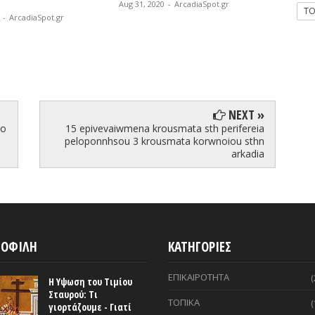
020
-
ArcadiaSpot.gr
T
επιδότηση δανείων 1ης
χρη
κατοικίας φυσικών προσώπων
Aug 2
πληγέντων οικονομικά από τον
Κορονοϊό»
Aug 31, 2020
-
ArcadiaSpot.gr
NEXT »
to
15 epivevaiwmena krousmata sth perifereia
peloponnhsou 3 krousmata korwnoiou sthn
arkadia
ΟΦΙΛΗ
ΚΑΤΗΓΟΡΙΕΣ
ΕΠΙΚΑΙΡΟΤΗΤΑ
(
Η Υψωση του Τιμίου
Σταυρού: Τι
ΤΟΠΙΚΑ
(
γιορτάζουμε - Γιατί