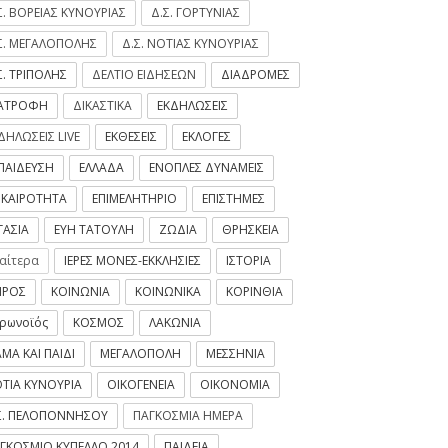
Σ. ΒΟΡΕΙΑΣ ΚΥΝΟΥΡΙΑΣ
Δ.Σ. ΓΟΡΤΥΝΙΑΣ
Σ. ΜΕΓΑΛΟΠΟΛΗΣ
Δ.Σ. ΝΟΤΙΑΣ ΚΥΝΟΥΡΙΑΣ
Σ. ΤΡΙΠΟΛΗΣ
ΔΕΛΤΙΟ ΕΙΔΗΣΕΩΝ
ΔΙΑΔΡΟΜΕΣ
ΙΑΤΡΟΦΗ
ΔΙΚΑΣΤΙΚΑ
ΕΚΔΗΛΩΣΕΙΣ
ΔΗΛΩΣΕΙΣ LIVE
ΕΚΘΕΣΕΙΣ
ΕΚΛΟΓΕΣ
ΠΑΙΔΕΥΣΗ
ΕΛΛΑΔΑ
ΕΝΟΠΛΕΣ ΔΥΝΑΜΕΙΣ
ΙΚΑΙΡΟΤΗΤΑ
ΕΠΙΜΕΛΗΤΗΡΙΟ
ΕΠΙΣΤΗΜΕΣ
ΓΑΣΙΑ
ΕΥΗ ΤΑΤΟΥΛΗ
ΖΩΔΙΑ
ΘΡΗΣΚΕΙΑ
ιαίτερα
ΙΕΡΕΣ ΜΟΝΕΣ-ΕΚΚΛΗΣΙΕΣ
ΙΣΤΟΡΙΑ
ΙΡΟΣ
ΚΟΙΝΩΝΙΑ
ΚΟΙΝΩΝΙΚΑ
ΚΟΡΙΝΘΙΑ
ρωνοϊός
ΚΟΣΜΟΣ
ΛΑΚΩΝΙΑ
ΜΑ ΚΑΙ ΠΑΙΔΙ
ΜΕΓΑΛΟΠΟΛΗ
ΜΕΣΣΗΝΙΑ
ΤΙΑ ΚΥΝΟΥΡΙΑ
ΟΙΚΟΓΕΝΕΙΑ
ΟΙΚΟΝΟΜΙΑ
Σ. ΠΕΛΟΠΟΝΝΗΣΟΥ
ΠΑΓΚΟΣΜΙΑ ΗΜΕΡΑ
ΓΚΟΣΜΙΟ ΚΥΠΕΛΛΟ 2014
ΠΑΙΔΕΙΑ