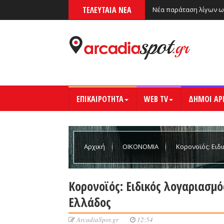
ΤΕΛΕΥΤΑΙΑ ΝΕΑ
Νέα παράταση λίγων ω
ΕΠΙΚΑΙΡΟΤΗΤΑ
WEB TV
ΔΗΜΟΙ ΑΡ
Αρχική
ΟΙΚΟΝΟΜΙΑ
Κορονοϊός: Ειδ
Κορονοϊός: Ειδικός λογαριασμό
Ελλάδος
ArcadiaSpot.gr
12:54