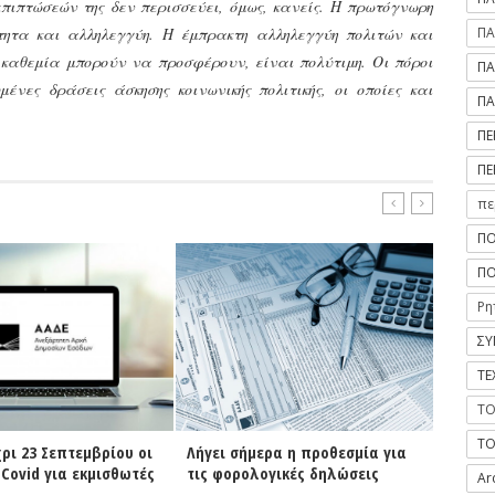
επιπτώσεών της δεν περισσεύει, όμως, κανείς. Η πρωτόγνωρη
ΠΑ
τητα και αλληλεγγύη. Η έμπρακτη αλληλεγγύη πολιτών και
 καθεμία μπορούν να προσφέρουν, είναι πολύτιμη. Οι πόροι
ΠΑ
νες δράσεις άσκησης κοινωνικής πολιτικής, οι οποίες και
ΠΑ
ΠΕ
ΠΕ
πε
ΠΟ
ΠΟ
Ρη
ΣΥ
ΤΕ
ΤΟ
ΤΟ
ήμερα η προθεσμία για
Ενημερωτική e-ημερίδα: «Νέο
Νίκα
ολογικές δηλώσεις
πρόγραμμα ΓΕΦΥΡΑ – Ποιοι οι
τον 
Ar
δικαιούχοι – Ρύθμιση και
αναμ