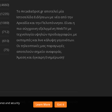
(4660)
Το ArcadiaSpot.gr αποτελεί μία
(1235)
Ιστοσελίδα Ειδήσεων με νέα από την
Αρκαδία και την Πελοπόννησο. Είναι η
(1069)
πιο σύγχρονη εξελιγμένη WebTV με
(712)
τεχνολογία υψηλών προδιαγραφών, με
εκπομπές και live κάλυψη γεγονότων.
(610)
Οι τηλεοπτικές μας παραγωγές
(75)
αποτελούν σημείο αναφοράς.
Άμεση και έγκαιρη Ενημέρωση!
Αρχική
Όροι Χρήσης
Επικοινωνία
mance and security
Learn More
Got it