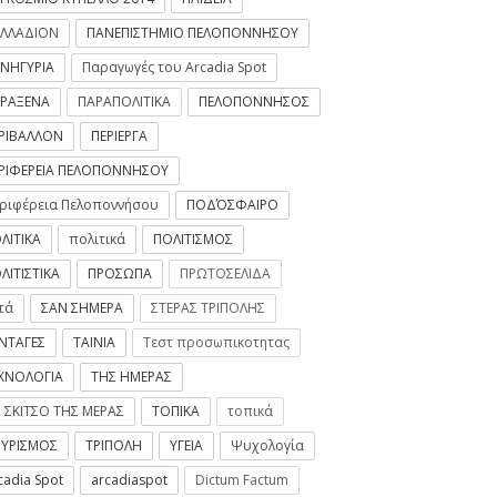
ΛΛΑΔΙΟΝ
ΠΑΝΕΠΙΣΤΗΜΙΟ ΠΕΛΟΠΟΝΝΗΣΟΥ
ΝΗΓΥΡΙΑ
Παραγωγές του Arcadia Spot
ΡΑΞΕΝΑ
ΠΑΡΑΠΟΛΙΤΙΚΑ
ΠΕΛΟΠΟΝΝΗΣΟΣ
ΡΙΒΑΛΛΟΝ
ΠΕΡΙΕΡΓΑ
ΡΙΦΕΡΕΙΑ ΠΕΛΟΠΟΝΝΗΣΟΥ
ριφέρεια Πελοποννήσου
ΠΟΔΌΣΦΑΙΡΟ
ΛΙΤΙΚΑ
πολιτικά
ΠΟΛΙΤΙΣΜΟΣ
ΛΙΤΙΣΤΙΚΑ
ΠΡΟΣΩΠΑ
ΠΡΩΤΟΣΕΛΙΔΑ
τά
ΣΑΝ ΣΗΜΕΡΑ
ΣΤΕΡΑΣ ΤΡΙΠΟΛΗΣ
ΝΤΑΓΕΣ
ΤΑΙΝΙΑ
Τεστ προσωπικοτητας
ΧΝΟΛΟΓΙΑ
ΤΗΣ ΗΜΕΡΑΣ
 ΣΚΙΤΣΟ ΤΗΣ ΜΕΡΑΣ
ΤΟΠΙΚΑ
τοπικά
ΥΡΙΣΜΟΣ
ΤΡΙΠΟΛΗ
ΥΓΕΙΑ
Ψυχολογία
ς “H Περιφέρεια συνδράμει
Επιχειρηματικό – Οικονομικό
ιδιωτικό τομέα,
Δελτίο Επιμελητηρίου Αρκαδίας
cadia Spot
arcadiaspot
Dictum Factum
ένουμε προτάσεις για