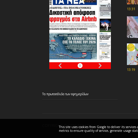
13:31
13:19
Τα
πρωτοσέλιδα
των
εφημερίδων
COPYRIGHT ©
2026 ARCADIA Spot
This site uses cookies from Google to deliver its servic
metrics to ensure quality of service, generate usage stat