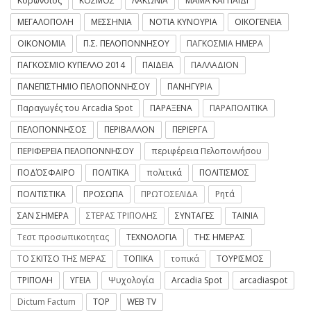
Κορωνοϊός
ΚΟΣΜΟΣ
ΛΑΚΩΝΙΑ
ΜΑΜΑ ΚΑΙ ΠΑΙΔΙ
ΜΕΓΑΛΟΠΟΛΗ
ΜΕΣΣΗΝΙΑ
ΝΟΤΙΑ ΚΥΝΟΥΡΙΑ
ΟΙΚΟΓΕΝΕΙΑ
ΟΙΚΟΝΟΜΙΑ
Π.Σ. ΠΕΛΟΠΟΝΝΗΣΟΥ
ΠΑΓΚΟΣΜΙΑ ΗΜΕΡΑ
ΠΑΓΚΟΣΜΙΟ ΚΥΠΕΛΛΟ 2014
ΠΑΙΔΕΙΑ
ΠΑΛΛΑΔΙΟΝ
ΠΑΝΕΠΙΣΤΗΜΙΟ ΠΕΛΟΠΟΝΝΗΣΟΥ
ΠΑΝΗΓΥΡΙΑ
Παραγωγές του Arcadia Spot
ΠΑΡΑΞΕΝΑ
ΠΑΡΑΠΟΛΙΤΙΚΑ
ΠΕΛΟΠΟΝΝΗΣΟΣ
ΠΕΡΙΒΑΛΛΟΝ
ΠΕΡΙΕΡΓΑ
ΠΕΡΙΦΕΡΕΙΑ ΠΕΛΟΠΟΝΝΗΣΟΥ
περιφέρεια Πελοποννήσου
ΠΟΔΌΣΦΑΙΡΟ
ΠΟΛΙΤΙΚΑ
πολιτικά
ΠΟΛΙΤΙΣΜΟΣ
ΠΟΛΙΤΙΣΤΙΚΑ
ΠΡΟΣΩΠΑ
ΠΡΩΤΟΣΕΛΙΔΑ
Ρητά
ΣΑΝ ΣΗΜΕΡΑ
ΣΤΕΡΑΣ ΤΡΙΠΟΛΗΣ
ΣΥΝΤΑΓΕΣ
ΤΑΙΝΙΑ
Τεστ προσωπικοτητας
ΤΕΧΝΟΛΟΓΙΑ
ΤΗΣ ΗΜΕΡΑΣ
ΤΟ ΣΚΙΤΣΟ ΤΗΣ ΜΕΡΑΣ
ΤΟΠΙΚΑ
τοπικά
ΤΟΥΡΙΣΜΟΣ
ΤΡΙΠΟΛΗ
ΥΓΕΙΑ
Ψυχολογία
Arcadia Spot
arcadiaspot
Dictum Factum
TOP
WEB TV