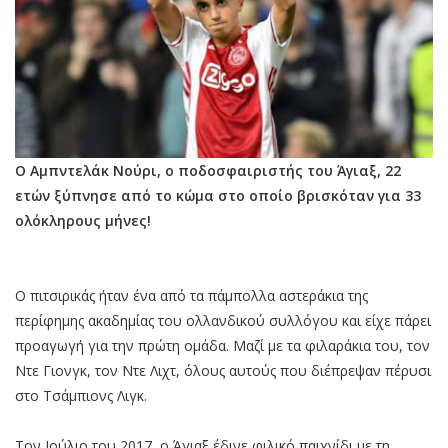
O Αμπντελάκ Νούρι, ο ποδοσφαιριστής του Άγιαξ, 22
ετών ξύπνησε από το κώμα στο οποίο βρισκόταν για 33
ολόκληρους μήνες!
Ο πιτσιρικάς ήταν ένα από τα πάμπολλα αστεράκια της
περίφημης ακαδημίας του ολλανδικού συλλόγου και είχε πάρει
προαγωγή για την πρώτη ομάδα. Μαζί με τα φιλαράκια του, τον
Ντε Γιονγκ, τον Ντε Λιχτ, όλους αυτούς που διέπρεψαν πέρυσι
στο Τσάμπιονς Λιγκ.
Τον Ιούλιο του 2017, ο Άγιαξ έδινε φιλικό παιχνίδι με τη