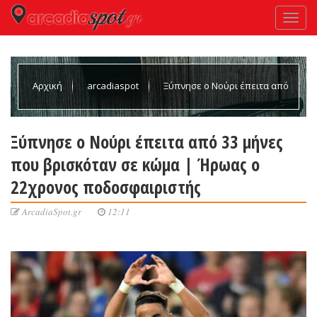
Αρχική
arcadiaspot
Ξύπνησε ο Νούρι έπειτα από
33 μήνες που βρισκόταν σε κώμα | Ήρωας ο 22χρονος
Ξύπνησε ο Νούρι έπειτα από 33 μήνες
που βρισκόταν σε κώμα | Ήρωας ο
ποδοσφαιριστής
22χρονος ποδοσφαιριστής
ArcadiaSpot.gr
12:11