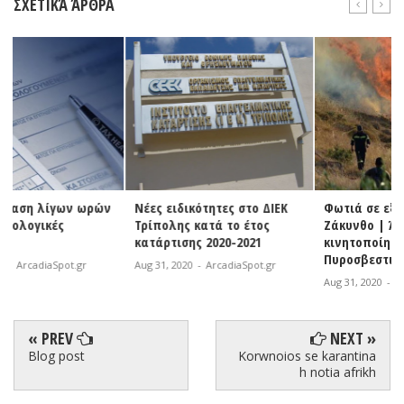
ΣΧΕΤΙΚΆ ΆΡΘΡΑ
ν
Νέες ειδικότητες στο ΔΙΕΚ
Φωτιά σε εξέλιξη στη
Τρίπολης κατά το έτος
Ζάκυνθο | Άμεση
κατάρτισης 2020-2021
κινητοποίηση της
Πυροσβεστικής
Aug 31, 2020
-
ArcadiaSpot.gr
Aug 31, 2020
-
ArcadiaSpot.gr
« PREV
NEXT »
Blog post
Korwnoios se karantina
h notia afrikh