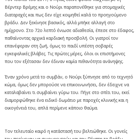
Βέρντερ Βρέμης και ο Νούρι παραπονέθηκε για στομαχικές
διαταραχές και πως δεν είχε κοιμηθεί καλά το προηγούμενο
βράδυ. Δεν ξεκίνησε βασικός, αλλά μπήκε αλλαγή στο
ημίχρονο. Στο 72ο λεπτό ένιωσε αδιαθεσία, έπεσε στο έδαφος,
παθαίνοντας αρχικά καρδιακή προσβολή. Οι γιατροί τον
επανέφεραν στη ζωή, όμως το παιδί υπέστη σοβαρές
εγκεφαλικές βλάβες. Τις πρώτες μέρες, όλοι οι επιστήμονες
που τον εξέτασαν δεν έδιναν καμία πιθανότητα ανάνηψης.
Έναν χρόνο μετά το συμβάν, ο Νούρι ξύπνησε από το τεχνητό
κώμα, όμως δεν μπορούσε να επικοινωνήσει, δεν έδειχνε να
καταλαβαίνει τι συμβαίνει γύρω του. Πήγε στο σπίτι του, εκεί
διαμορφώθηκε ένα ειδικό δωμάτιο με παροχές κλινικής και η
οικογένειά του, απλά περίμενε κάποιο θαύμα.
Τον τελευταίο καιρό η κατάστασή του βελτιώθηκε. Οι γονείς
του περίμεναν να σιγουρευτούν και την Πέμπτη το βράδυ