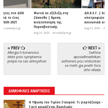
Φωτιά σε εξέλιξη στη
ΔΗ.Κ.Ε.Γ. | Χορήγηση
Ζάκυνθο | Άμεση
υποτροφιών του ΕΑΠ στους
κινητοποίηση της
κοινωνικά ασθενέστερους
Πυροσβεστικής
Aug 31, 2020
-
ArcadiaSpot.gr
Aug 31, 2020
-
ArcadiaSpot.gr
« PREV
NEXT »
Allergia h korwnoios
Swthria
deite poio symptwma
aposwlhnwthikan
prepei na sas anhsyxhsei
astheneis pou vriskontan
se meth gia prwth fora
sthn ellada
ΔΗΜΟΦΙΛΕΙΣ ΑΝΑΡΤΗΣΕΙΣ
Η Υψωση του Τιμίου Σταυρού: Τι γιορτάζουμε -
Γιατί μοιράζεται βασιλικός