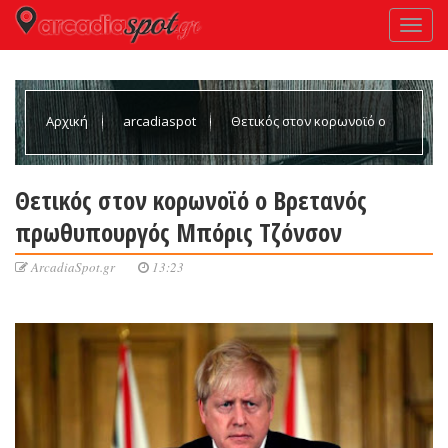
Αρχική
arcadiaspot
Θετικός στον κορωνοϊό ο
Βρετανός πρωθυπουργός Μπόρις Τζόνσον
Θετικός στον κορωνοϊό ο Βρετανός
πρωθυπουργός Μπόρις Τζόνσον
ArcadiaSpot.gr
13:23